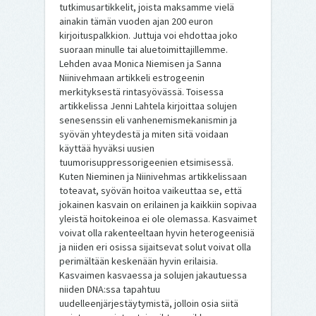
tutkimusartikkelit, joista maksamme vielä
ainakin tämän vuoden ajan 200 euron
kirjoituspalkkion. Juttuja voi ehdottaa joko
suoraan minulle tai aluetoimittajillemme.
Lehden avaa Monica Niemisen ja Sanna
Niinivehmaan artikkeli estrogeenin
merkityksestä rintasyövässä. Toisessa
artikkelissa Jenni Lahtela kirjoittaa solujen
senesenssin eli vanhenemismekanismin ja
syövän yhteydestä ja miten sitä voidaan
käyttää hyväksi uusien
tuumorisuppressorigeenien etsimisessä.
Kuten Nieminen ja Niinivehmas artikkelissaan
toteavat, syövän hoitoa vaikeuttaa se, että
jokainen kasvain on erilainen ja kaikkiin sopivaa
yleistä hoitokeinoa ei ole olemassa. Kasvaimet
voivat olla rakenteeltaan hyvin heterogeenisiä
ja niiden eri osissa sijaitsevat solut voivat olla
perimältään keskenään hyvin erilaisia.
Kasvaimen kasvaessa ja solujen jakautuessa
niiden DNA:ssa tapahtuu
uudelleenjärjestäytymistä, jolloin osia siitä