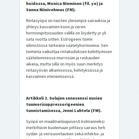
hoidossa, Monica Nieminen (fil. yo) ja
Sanna Niinivehmas (FM).
Rintasyöpä on naisten yleisimpiä sairauksia ja
yhteys kasvaimen koon ja veren
hormonipitoisuuden välillä on löydetty jo yli
sata vuotta sitten. Estrogeeni toimii
elimistössä tärkeänä säätelyhormonina. Sen
toiminta vaikuttaa rintakudoksen kehittymisen
säätelemisessä murrosiän ja raskauden
aikana, mutta sillä on myös suuri merkitys
rintasyövän alkamisessa, kehityksessä ja
kasvaimen etenemisessä.
Artikkeli 2. Solujen senesenssi uusien
tuumorisuppressorigeenien
tunnistamisessa, Jenni Lahtela (FM).
Syöpä on maailmanlaajuisesti kolmanneksi
merkittävin kuolemaan johtava sairaus heti
sydän- ja verisuonitautien sekä infektio- ja