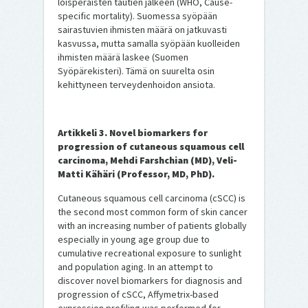
loisperäisten tautien jälkeen (WHO, Cause-
specific mortality). Suomessa syöpään
sairastuvien ihmisten määrä on jatkuvasti
kasvussa, mutta samalla syöpään kuolleiden
ihmisten määrä laskee (Suomen
Syöpärekisteri). Tämä on suurelta osin
kehittyneen terveydenhoidon ansiota.
Artikkeli 3. Novel biomarkers for
progression of cutaneous squamous cell
carcinoma, Mehdi Farshchian (MD), Veli-
Matti Kähäri (Professor, MD, PhD).
Cutaneous squamous cell carcinoma (cSCC) is
the second most common form of skin cancer
with an increasing number of patients globally
especially in young age group due to
cumulative recreational exposure to sunlight
and population aging. In an attempt to
discover novel biomarkers for diagnosis and
progression of cSCC, Affymetrix-based