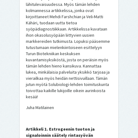
lähitulevaisuudessa. Myös tämän lehden
kolmannessa artikkelissa, jonka ovat
kirjoittaneet Mehdi Farshchian ja Veli-Matti
Kähäri, tuodaan uutta tietoa
syöpädiagnostiikkaan. Artikkelissa kuvataan
ihon okasolusyöpään liittyvien uusien
markkereiden tutkimusta. Lopuksi pääsemme
tutustumaan mielenkiintoiseen esittelyyn
Turun Biotekniikan keskuksen
kuvantamisyksiköstä, josta on peräisin myös
tämän lehden hieno kansikuva. Kannattaa
lukea, minkälaisia palveluita yksikkö tarjoaa ja
vierailkaa myös heidän nettisivuillaan. Tämän
jutun myötä Solubiologi-lehden toimituskunta
toivottaa kaikille lukijoille oikein aurinkoista
kesää!
Juha Matilainen
Artikkeli 1. Estrogeenin tuoton ja
signaloinnin säätely rintasyövän