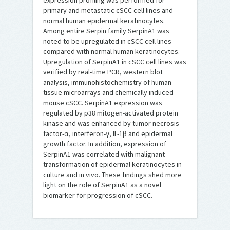
expression profiling was performed for
primary and metastatic cSCC cell lines and
normal human epidermal keratinocytes.
Among entire Serpin family SerpinA1 was
noted to be upregulated in cSCC cell lines
compared with normal human keratinocytes.
Upregulation of SerpinA1 in cSCC cell lines was
verified by real-time PCR, western blot
analysis, immunohistochemistry of human
tissue microarrays and chemically induced
mouse cSCC. SerpinA1 expression was
regulated by p38 mitogen-activated protein
kinase and was enhanced by tumor necrosis
factor-α, interferon-γ, IL-1β and epidermal
growth factor. In addition, expression of
SerpinA1 was correlated with malignant
transformation of epidermal keratinocytes in
culture and in vivo. These findings shed more
light on the role of SerpinA1 as a novel
biomarker for progression of cSCC.