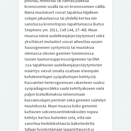
poistuu, monistuu tai vaihtaa paikkaa
kromosomin sisällä tai eri kromosomien välillä.
Nämä muutokset voivat tapahtua hiljalleen
solujen jakautuessa tai yhdellä kertaa niin
sanotussa kromotripsis-tapahtumassa (katso
Stephens ym. 2011, Cell 144, 27–40). Muun
muassa nämä uudelleenjärjestäytymiset sekä
yksittäiset mutaatiot voivat aiheuttaa uusien
fuusiogeenien syntymistä tai muutoksia
olemassa olevien geenien toiminnoissa.
Uusien tuumorisuppressorigeenien tai DNA
:ssa tapahtuvien uudelleenjärjestäytymisten
määritys vievät omalta osaltaan eteenpäin
kohdennettujen syöpähoitojen kehitystä.
Kasvainten heterogeenisen rakenteen vuoksi
syöpädiagnostiikka vaatii kehittyäkseen vielä
paljon lisätutkimuksia nimenomaan
kasvainsolujen perimän sekä geenien säätelyn
muutoksista. Muun muassa koko genomin
kattavien sekvensointitekniikoiden nopea
kehitys kertoo kuitenkin siitä, että niin
sanottua henkilökohtaista lääketiedettä
tullaan hyödyntämään laajamittaisesti jo