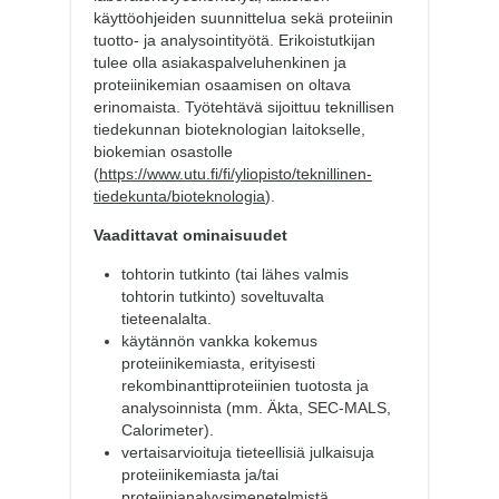
käyttöohjeiden suunnittelua sekä proteiinin
tuotto- ja analysointityötä. Erikoistutkijan
tulee olla asiakaspalveluhenkinen ja
proteiinikemian osaamisen on oltava
erinomaista. Työtehtävä sijoittuu teknillisen
tiedekunnan bioteknologian laitokselle,
biokemian osastolle
(
https://www.utu.fi/fi/yliopisto/teknillinen-
tiedekunta/bioteknologia
).
Vaadittavat ominaisuudet
tohtorin tutkinto (tai lähes valmis
tohtorin tutkinto) soveltuvalta
tieteenalalta.
käytännön vankka kokemus
proteiinikemiasta, erityisesti
rekombinanttiproteiinien tuotosta ja
analysoinnista (mm. Äkta, SEC-MALS,
Calorimeter).
vertaisarvioituja tieteellisiä julkaisuja
proteiinikemiasta ja/tai
proteiinianalyysimenetelmistä.