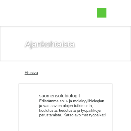
Suomen Solubiologit ry
Ajankohtaista
Etusivu
suomensolubiologit
Edistämme solu- ja molekyylibiologian
ja vastaavien alojen tutkimusta,
koulutusta, tiedotusta ja työpaikkojen
perustamista. Katso avoimet työpaikat!