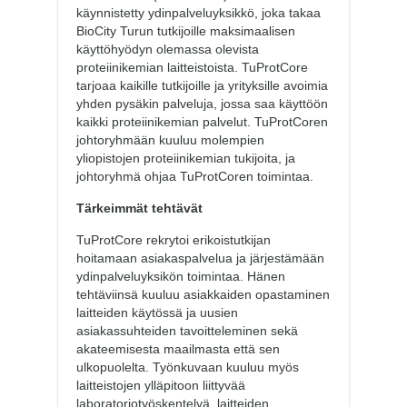
käynnistetty ydinpalveluyksikkö, joka takaa
BioCity Turun tutkijoille maksimaalisen
käyttöhyödyn olemassa olevista
proteiinikemian laitteistoista. TuProtCore
tarjoaa kaikille tutkijoille ja yrityksille avoimia
yhden pysäkin palveluja, jossa saa käyttöön
kaikki proteiinikemian palvelut. TuProtCoren
johtoryhmään kuuluu molempien
yliopistojen proteiinikemian tukijoita, ja
johtoryhmä ohjaa TuProtCoren toimintaa.
Tärkeimmät tehtävät
TuProtCore rekrytoi erikoistutkijan
hoitamaan asiakaspalvelua ja järjestämään
ydinpalveluyksikön toimintaa. Hänen
tehtäviinsä kuuluu asiakkaiden opastaminen
laitteiden käytössä ja uusien
asiakassuhteiden tavoitteleminen sekä
akateemisesta maailmasta että sen
ulkopuolelta. Työnkuvaan kuuluu myös
laitteistojen ylläpitoon liittyvää
laboratoriotyöskentelyä, laitteiden