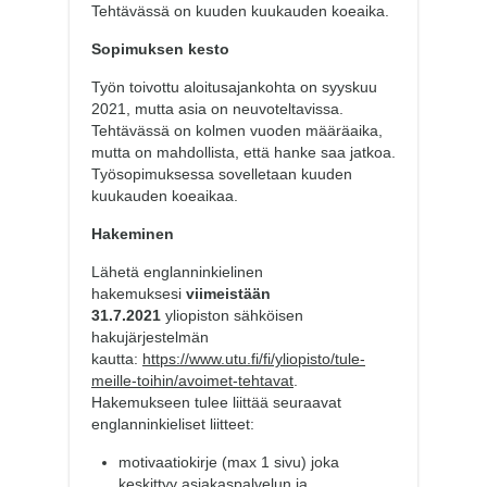
Tehtävässä on kuuden kuukauden koeaika.
Sopimuksen kesto
Työn toivottu aloitusajankohta on syyskuu
2021, mutta asia on neuvoteltavissa.
Tehtävässä on kolmen vuoden määräaika,
mutta on mahdollista, että hanke saa jatkoa.
Työsopimuksessa sovelletaan kuuden
kuukauden koeaikaa.
Hakeminen
Lähetä englanninkielinen
hakemuksesi
viimeistään
31.7.2021
yliopiston sähköisen
hakujärjestelmän
kautta:
https://www.utu.fi/fi/yliopisto/tule-
meille-toihin/avoimet-tehtavat
.
Hakemukseen tulee liittää seuraavat
englanninkieliset liitteet:
motivaatiokirje (max 1 sivu) joka
keskittyy asiakaspalvelun ja