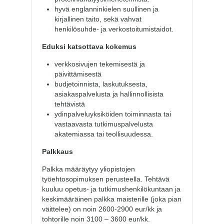
hyvä englanninkielen suullinen ja
kirjallinen taito, sekä vahvat
henkilösuhde- ja verkostoitumistaidot.
Eduksi katsottava kokemus
verkkosivujen tekemisestä ja
päivittämisestä
budjetoinnista, laskutuksesta,
asiakaspalvelusta ja hallinnollisista
tehtävistä
ydinpalveluyksiköiden toiminnasta tai
vastaavasta tutkimuspalvelusta
akatemiassa tai teollisuudessa.
Palkkaus
Palkka määräytyy yliopistojen
työehtosopimuksen perusteella. Tehtävä
kuuluu opetus- ja tutkimushenkilökuntaan ja
keskimääräinen palkka maisterille (joka pian
väittelee) on noin 2600-2900 eur/kk ja
tohtorille noin 3100 – 3600 eur/kk.