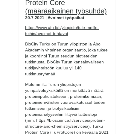
Protein Core
(määräaikainen työsuhde)
20.7.2021 | Avoimet työpaikat
https://www.utu.fi/fi/yliopisto/tule-meille-
toihin/avoimet-tehtavat
BioCity Turku on Turun yliopiston ja Åbo
Akademin yhteinen organisaatio, joka tukee
ja koordinoi Turun seudun biotieteiden
tutkimusta. BioCity Turun kansainväliseen
tutkijayhteisöön kuuluu yli 140
tutkimusryhmää.
Molemmilla Turun yliopistojen
ydinpalveluyksiköillä on merkittävä määrä
proteiinipuhdistukseen, proteiinikemiaan,
proteiinienvälisten vuorovaikutussuhteiden
tutkimiseen ja biofysikaalisiin
proteiinianalyyseihin liittyviä laitteistoja
(mm.
https://bioscience.fi/services/protein-
structure-and-chemistry/services/
). Turku
Protein Core (TuProtCore) on keväällä 2021