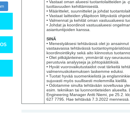
• Vastaat oman alueesi tuotantolaitteiden ja 
ram
tuottavuuden kehittämisestä.
• Määrittelet, suunnittelet ja johdat tuotantolait
• Vastaat laitteiden ylläpitoon liittyvästä ohje
• Valmennat ja kehität oman vastuualueesi t
• Johdat ja koordinoit vastuualueesi ongelma
asiantuntijoiden kanssa.
SINÄ
• Menestyäksesi tehtävässä olet jo ansainnut
TOS
vastaavassa tehtävässä tuotantoympäristössä, 
koordinointikyky sekä aito kiinnostus tuotan
• Olet pitkäjänteinen, ymmärrät syy-seurauss
perustuvia analyyseja ja johtopäätöksiä.
• Hyvät vuorovaikutustaidot ovat tärkeitä teh
valmennuskokemuksen laskemme eduksi.
• Tuotat hyvää suomenkielistä ja englanninkieli
sujuvasti myös suullisesti molemmilla kielillä.
• Odotamme sinulta tehtävään soveltuvaa yle
esim. tekniikan tai luonnontieteiden alueelta.
Engineering Manager Antti Niemi, pe 25.2. klo
627 7795. Hae tehtävää 7.3.2022 mennessä.