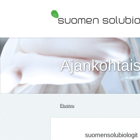
Suomen Solubiologit ry
Ajankohtais
Etusivu
suomensolubiologit