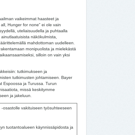
aailman vaikeimmat haasteet ja
ll, Hunger for none” ei ole vain
dellä, uteliaisuudella ja puhtaalla
ainutlaatuisista näkökulmista,
määrittelemällä mahdottoman uudelleen.
t rakentamaan monipuolista ja mielekästä
aikaansaamiseksi, silloin on vain yksi
keisiin: tutkimukseen ja
inisten tutkimusten johtamiseen. Bayer
at Espoossa ja Turussa. Turun
anisaatiota, missä keskitymme
een ja jakeluun.
-osastolle vakituiseen työsuhteeseen
tyn tuotantoalueen käynnissäpidosta ja