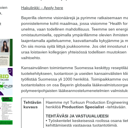
avien
Hakulinkki – Apply here
a,
Bayerilla olemme visionäärejä ja pyrimme ratkaisemaan m
ponnistelemme kohti maailmaa, jossa visiomme ”Health for a
t
unelma, vaan todellinen mahdollisuus. Teemme sen energisyy
omistautumisella, oppimalla ympärillämme olevien ihmisten 
laajentamalla ajatteluamme, kasvattamalla kykyjämme ja 
On siis monia syitä liittyä joukkoomme. Jos olet innostunu
uraa loistavien kollegojen yhteisössä todellisen muutoksen 
vaihtoehto.
Kansainvälinen toimintamme Suomessa keskittyy reseptilääk
tuotekehitykseen, tuotantoon ja useiden kansainvälisten kli
työllistää Suomessa yli 1000 henkilöä. Toimipaikkamme ov
tuotantolaitos on osa Bayerin globaalia lääkevalmistusorg
polymeeripohjaisten lääkeannostelumenetelmien valmistuks
Tehtävän
Haemme nyt Turkuun Production Engineering 
kuvaus
henkilöä
Production Specialist
–tehtävään.
TEHTÄVÄSI JA VASTUUALUEESI
• Työskentelet keskeisessä roolissa osana tie
kehittämisestä vastaavaa tuotantotiimiä.