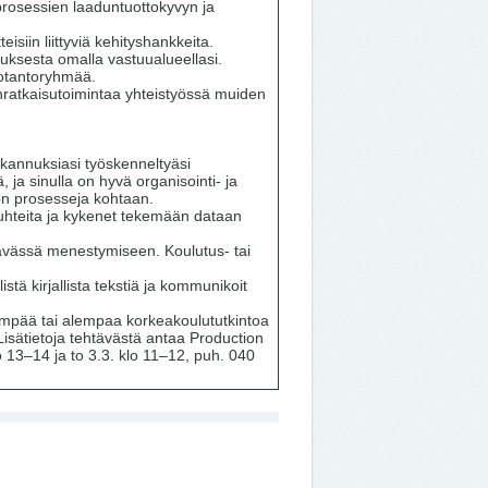
-prosessien laaduntuottokyvyn ja
teisiin liittyviä kehityshankkeita.
istuksesta omalla vastuualueellasi.
uotantoryhmää.
nratkaisutoimintaa yhteistyössä muiden
 kannuksiasi työskenneltyäsi
ja sinulla on hyvä organisointi- ja
non prosesseja kohtaan.
uhteita ja kykenet tekemään dataan
tävässä menestymiseen. Koulutus- tai
stä kirjallista tekstiä ja kommunikoit
mpää tai alempaa korkeakoulututkintoa
 Lisätietoja tehtävästä antaa Production
 13–14 ja to 3.3. klo 11–12, puh. 040