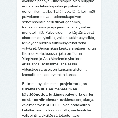
avoimen pääsyn viimeisimpiin alan huippua
edustaviin teknologioihin ja palveluihin
genomiikan alalla. Tällä hetkellä tärkeimmät
palvelumme ovat uudensukupolven
sekvensointiin perustuvat genomin,
transkriptomin ja epigenomin analyysit eri
menetelmillä. Palveluidemme käyttäjiä ovat
akateemiset yksiköt, valtion tutkimusyksiköt,
terveydenhuollon tutkimusyksiköt sekä
yritykset. Genomiikan keskus sijaitsee Turun
Biotiedekeskuksessa, joka on Turun
Yliopiston ja Åbo Akademin yhteinen
erillislaitos. Toimimme läheisessä
yhteistyössä useiden kansainvälisten ja
kansallisten sidosryhmien kanssa.
Etsimme nyt tiimimme
projektitutkijaa
tukemaan uusien menetelmien
käyttöönottoa tutkimuspalveluita varten
sekä koordinoimaan tutkimusprojekteja
.
Avaintehtäviin kuuluu uusien protokollien
kehittäminen ja käyttöönotto, verifiointi tai
validointi ja yksikössä toteutettavien