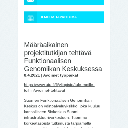
ILMOITA TAPAHTUMA
Määräaikainen
projektitutkijan tehtävä
Funktionaalisen
Genomiikan Keskuksessa
8.4.2021 | Avoimet työpaikat
https://www.utu.fi/fi/yliopisto/tule-meille-
toihin/avoimet-tehtavat
Suomen Funktionaalisen Genomiikan
Keskus on ydinpalveluyksikkö, joka kuuluu
kansalliseen Biokeskus Suomi
infrastruktuuriverkostoon. Tuemme
korkeatasoista tutkimusta tarjoamalla