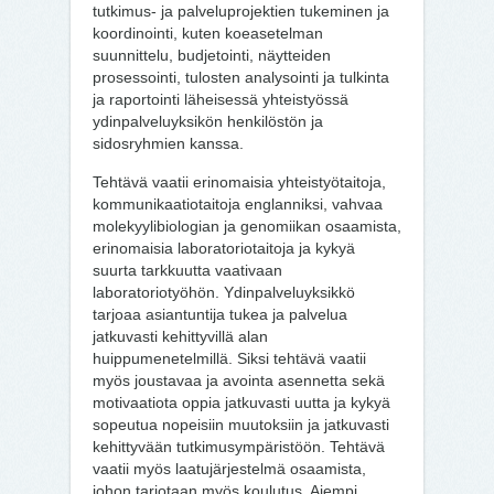
tutkimus- ja palveluprojektien tukeminen ja
koordinointi, kuten koeasetelman
suunnittelu, budjetointi, näytteiden
prosessointi, tulosten analysointi ja tulkinta
ja raportointi läheisessä yhteistyössä
ydinpalveluyksikön henkilöstön ja
sidosryhmien kanssa.
Tehtävä vaatii erinomaisia yhteistyötaitoja,
kommunikaatiotaitoja englanniksi, vahvaa
molekyylibiologian ja genomiikan osaamista,
erinomaisia laboratoriotaitoja ja kykyä
suurta tarkkuutta vaativaan
laboratoriotyöhön. Ydinpalveluyksikkö
tarjoaa asiantuntija tukea ja palvelua
jatkuvasti kehittyvillä alan
huippumenetelmillä. Siksi tehtävä vaatii
myös joustavaa ja avointa asennetta sekä
motivaatiota oppia jatkuvasti uutta ja kykyä
sopeutua nopeisiin muutoksiin ja jatkuvasti
kehittyvään tutkimusympäristöön. Tehtävä
vaatii myös laatujärjestelmä osaamista,
johon tarjotaan myös koulutus. Aiempi