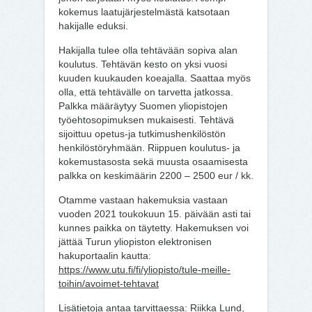
kokemus laatujärjestelmästä katsotaan
hakijalle eduksi.
Hakijalla tulee olla tehtävään sopiva alan
koulutus. Tehtävän kesto on yksi vuosi
kuuden kuukauden koeajalla. Saattaa myös
olla, että tehtävälle on tarvetta jatkossa.
Palkka määräytyy Suomen yliopistojen
työehtosopimuksen mukaisesti. Tehtävä
sijoittuu opetus-ja tutkimushenkilöstön
henkilöstöryhmään. Riippuen koulutus- ja
kokemustasosta sekä muusta osaamisesta
palkka on keskimäärin 2200 – 2500 eur / kk.
Otamme vastaan hakemuksia vastaan
vuoden 2021 toukokuun 15. päivään asti tai
kunnes paikka on täytetty. Hakemuksen voi
jättää Turun yliopiston elektronisen
hakuportaalin kautta:
https://www.utu.fi/fi/yliopisto/tule-meille-
toihin/avoimet-tehtavat
Lisätietoja antaa tarvittaessa: Riikka Lund,