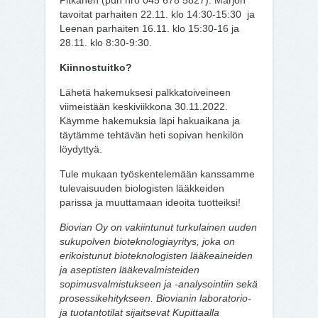
Pitkänen (puh nro 045 678 5827). Marjon
tavoitat parhaiten 22.11. klo 14:30-15:30 ja
Leenan parhaiten 16.11. klo 15:30-16 ja
28.11. klo 8:30-9:30.
Kiinnostuitko?
Lähetä hakemuksesi palkkatoiveineen
viimeistään keskiviikkona 30.11.2022.
Käymme hakemuksia läpi hakuaikana ja
täytämme tehtävän heti sopivan henkilön
löydyttyä.
Tule mukaan työskentelemään kanssamme
tulevaisuuden biologisten lääkkeiden
parissa ja muuttamaan ideoita tuotteiksi!
Biovian Oy on vakiintunut turkulainen uuden
sukupolven bioteknologiayritys, joka on
erikoistunut bioteknologisten lääkeaineiden
ja aseptisten lääkevalmisteiden
sopimusvalmistukseen ja -analysointiin sekä
prosessikehitykseen. Biovianin laboratorio-
ja tuotantotilat sijaitsevat Kupittaalla