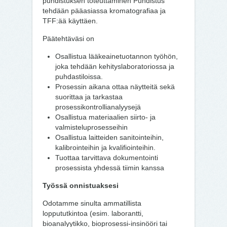
puhdistuksen toteuttaminen Puhdistus
tehdään pääasiassa kromatografiaa ja
TFF:ää käyttäen.
Päätehtäväsi on
Osallistua lääkeainetuotannon työhön,
joka tehdään kehityslaboratoriossa ja
puhdastiloissa.
Prosessin aikana ottaa näytteitä sekä
suorittaa ja tarkastaa
prosessikontrollianalyysejä
Osallistua materiaalien siirto- ja
valmisteluprosesseihin
Osallistua laitteiden sanitointeihin,
kalibrointeihin ja kvalifiointeihin.
Tuottaa tarvittava dokumentointi
prosessista yhdessä tiimin kanssa
Työssä onnistuaksesi
Odotamme sinulta ammatillista
loppututkintoa (esim. laborantti,
bioanalyytikko, bioprosessi-insinööri tai