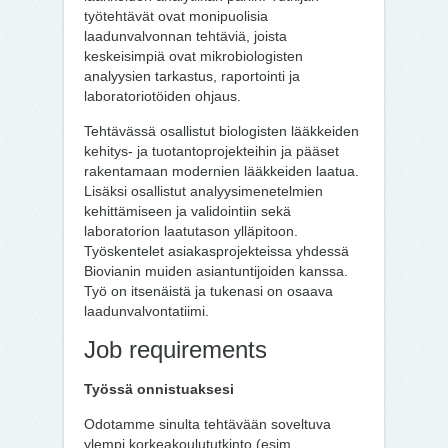
työtehtävät ovat monipuolisia
laadunvalvonnan tehtäviä, joista
keskeisimpiä ovat mikrobiologisten
analyysien tarkastus, raportointi ja
laboratoriotöiden ohjaus.
Tehtävässä osallistut biologisten lääkkeiden
kehitys- ja tuotantoprojekteihin ja pääset
rakentamaan modernien lääkkeiden laatua.
Lisäksi osallistut analyysimenetelmien
kehittämiseen ja validointiin sekä
laboratorion laatutason ylläpitoon.
Työskentelet asiakasprojekteissa yhdessä
Biovianin muiden asiantuntijoiden kanssa.
Työ on itsenäistä ja tukenasi on osaava
laadunvalvontatiimi.
Job requirements
Työssä onnistuaksesi
Odotamme sinulta tehtävään soveltuva
ylempi korkeakoulututkinto (esim.