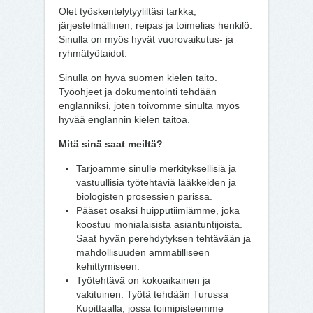
Olet työskentelytyyliltäsi tarkka,
järjestelmällinen, reipas ja toimelias henkilö.
Sinulla on myös hyvät vuorovaikutus- ja
ryhmätyötaidot.
Sinulla on hyvä suomen kielen taito.
Työohjeet ja dokumentointi tehdään
englanniksi, joten toivomme sinulta myös
hyvää englannin kielen taitoa.
Mitä sinä saat meiltä?
Tarjoamme sinulle merkityksellisiä ja
vastuullisia työtehtäviä lääkkeiden ja
biologisten prosessien parissa.
Pääset osaksi huipputiimiämme, joka
koostuu monialaisista asiantuntijoista.
Saat hyvän perehdytyksen tehtävään ja
mahdollisuuden ammatilliseen
kehittymiseen.
Työtehtävä on kokoaikainen ja
vakituinen. Työtä tehdään Turussa
Kupittaalla, jossa toimipisteemme