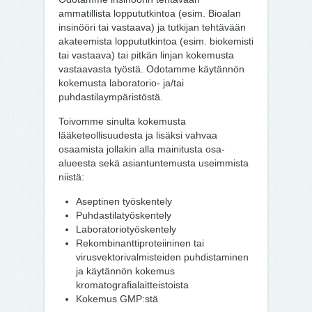
ammatillista loppututkintoa (esim. Bioalan
insinööri tai vastaava) ja tutkijan tehtävään
akateemista loppututkintoa (esim. biokemisti
tai vastaava) tai pitkän linjan kokemusta
vastaavasta työstä. Odotamme käytännön
kokemusta laboratorio- ja/tai
puhdastilaympäristöstä.
Toivomme sinulta kokemusta
lääketeollisuudesta ja lisäksi vahvaa
osaamista jollakin alla mainitusta osa-
alueesta sekä asiantuntemusta useimmista
niistä:
Aseptinen työskentely
Puhdastilatyöskentely
Laboratoriotyöskentely
Rekombinanttiproteiininen tai
virusvektorivalmisteiden puhdistaminen
ja käytännön kokemus
kromatografialaitteistoista
Kokemus GMP:stä