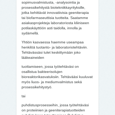
sopimusvalmistusta, -analysointia ja
prosessikehitystä biotekniikkayrityksille,
jotka kehittävät innovatiivisia geeniterapia
tai biofarmaseuttisia tuotteita. Saatamme
asiakasprojekteja laboratoriosta kliiniseen
potilaskäyttöön asti taidolla, innolla ja
sydämellä.
Yhtiön kasvaessa haemme useampaa
henkilöä tuotanto- ja laboratoriotehtäviin.
Tehtävässäsi tulet keskittymään joko
lääkeaineiden
tuottamiseen, jossa työtehtäväsi on
osallistua bakteerisolujen
bioreaktorikasvatuksiin. Tehtävääsi kuuluvat
myös liuos- ja mediumvalmistus sekä
prosessikehitystyö.
tai
puhdistusprosesseihin, jossa työtehtäväsi
on proteiinien ja geeniterapiatuotteiden