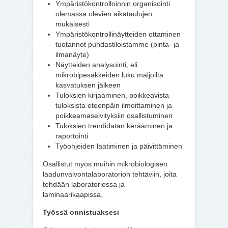
Ympäristökontrolloinnin organisointi
olemassa olevien aikataulujen
mukaisesti
Ympäristökontrollinäytteiden ottaminen
tuotannot puhdastiloistamme (pinta- ja
ilmanäyte)
Näytteiden analysointi, eli
mikrobipesäkkeiden luku maljoilta
kasvatuksen jälkeen
Tuloksien kirjaaminen, poikkeavista
tuloksista eteenpäin ilmoittaminen ja
poikkeamaselvityksiin osallistuminen
Tuloksien trendidatan kerääminen ja
raportointi
Työohjeiden laatiminen ja päivittäminen
Osallistut myös muihin mikrobiologisen
laadunvalvontalaboratorion tehtäviin, joita
tehdään laboratoriossa ja
laminaarikaapissa.
Työssä onnistuaksesi