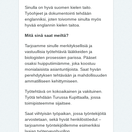
Sinulla on hyvä suomen kielen taito.
Työohjeet ja dokumentointi tehdään
englanniksi, joten toivomme sinulta myös
hyvää englannin kielen taitoa.
Mitä sinä saat meiltä?
Tarjoamme sinulle merkityksellisiä ja
vastuullisia työtehtäviä lääkkeiden ja
biologisten prosessien parissa. Pääset
osaksi huipputiimiämme, joka koostuu
monialaisista asiantuntijoista. Saat hyvän
perehdytyksen tehtävään ja mahdollisuuden
ammatilliseen kehittymiseen.
Työtehtävä on kokoaikainen ja vakituinen.
Työtä tehdään Turussa Kupittaalla, jossa
toimipisteemme sijaitsee.
Saat viihtyisän työpaikan, jossa työntekijöitä
arvostetaan, sekä hyvät henkilöstöedut –
tarjoamme työntekijöillemme esimerkiksi
laajan työterveyshuollon,