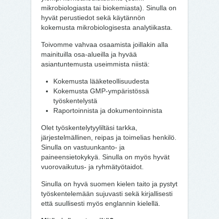
mikrobiologiasta tai biokemiasta). Sinulla on
hyvät perustiedot sekä käytännön
kokemusta mikrobiologisesta analytiikasta.
Toivomme vahvaa osaamista joillakin alla
mainituilla osa-alueilla ja hyvää
asiantuntemusta useimmista niistä:
Kokemusta lääketeollisuudesta
Kokemusta GMP-ympäristössä
työskentelystä
Raportoinnista ja dokumentoinnista
Olet työskentelytyyliltäsi tarkka,
järjestelmällinen, reipas ja toimelias henkilö.
Sinulla on vastuunkanto- ja
paineensietokykyä. Sinulla on myös hyvät
vuorovaikutus- ja ryhmätyötaidot.
Sinulla on hyvä suomen kielen taito ja pystyt
työskentelemään sujuvasti sekä kirjallisesti
että suullisesti myös englannin kielellä.