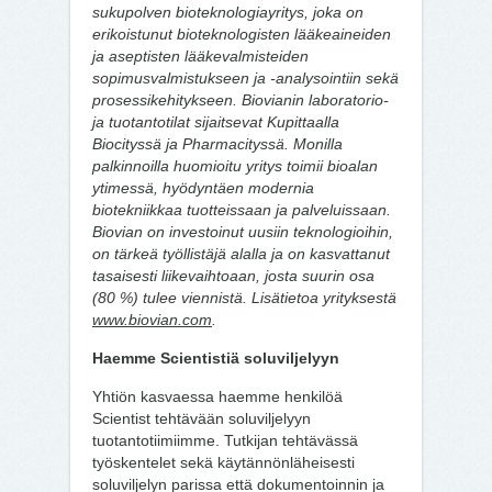
sukupolven bioteknologiayritys, joka on
erikoistunut bioteknologisten lääkeaineiden
ja aseptisten lääkevalmisteiden
sopimusvalmistukseen ja -analysointiin sekä
prosessikehitykseen. Biovianin laboratorio-
ja tuotantotilat sijaitsevat Kupittaalla
Biocityssä ja Pharmacityssä. Monilla
palkinnoilla huomioitu yritys toimii bioalan
ytimessä, hyödyntäen modernia
biotekniikkaa tuotteissaan ja palveluissaan.
Biovian on investoinut uusiin teknologioihin,
on tärkeä työllistäjä alalla ja on kasvattanut
tasaisesti liikevaihtoaan, josta suurin osa
(80 %) tulee viennistä. Lisätietoa yrityksestä
www.biovian.com
.
Haemme Scientistiä soluviljelyyn
Yhtiön kasvaessa haemme henkilöä
Scientist tehtävään soluviljelyyn
tuotantotiimiimme. Tutkijan tehtävässä
työskentelet sekä käytännönläheisesti
soluviljelyn parissa että dokumentoinnin ja