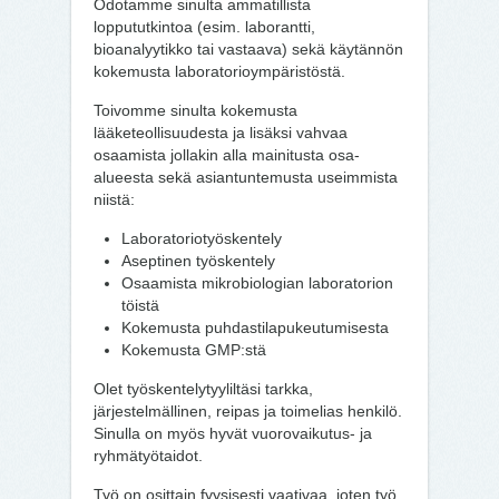
Odotamme sinulta ammatillista
loppututkintoa (esim. laborantti,
bioanalyytikko tai vastaava) sekä käytännön
kokemusta laboratorioympäristöstä.
Toivomme sinulta kokemusta
lääketeollisuudesta ja lisäksi vahvaa
osaamista jollakin alla mainitusta osa-
alueesta sekä asiantuntemusta useimmista
niistä:
Laboratoriotyöskentely
Aseptinen työskentely
Osaamista mikrobiologian laboratorion
töistä
Kokemusta puhdastilapukeutumisesta
Kokemusta GMP:stä
Olet työskentelytyyliltäsi tarkka,
järjestelmällinen, reipas ja toimelias henkilö.
Sinulla on myös hyvät vuorovaikutus- ja
ryhmätyötaidot.
Työ on osittain fyysisesti vaativaa, joten työ