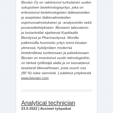
Biovian Oy on vakiintunut turkulainen uuden
sukupolven bioteknologiayritys, joka on
erikoistunut bioteknologisten lääkeaineiden
ja aseptisten lääkevalmisteiden
sopimusvalmistukseen ja -analysointiin sekä
prosessikehitykseen. Biovianin laboratorio-
ja tuotantotilat sijaitsevat Kupittaalla
Biocityssä ja Pharmacityssä. Monilla
palkinnoilla huomioitu yritys toimii bioalan
ytimessä, hyödyntäen modernia
biotekniikkaa tuotteissaan ja palveluissaan.
Biovian on investoinut uusiin teknologioihin,
on tärkeä työllistäjä alalla ja on kasvattanut
tasaisesti liikevaihtoaan, josta suurin osa
(80 %) tulee viennistä. Lisätietoa yrityksestä
www.biovian.com
.
Analytical technician
23.5.2022 | Avoimet työpaikat