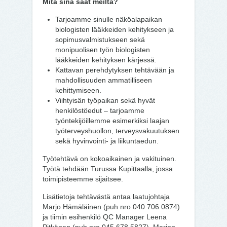
Mitä sinä saat meiltä?
Tarjoamme sinulle näköalapaikan
biologisten lääkkeiden kehitykseen ja
sopimusvalmistukseen sekä
monipuolisen työn biologisten
lääkkeiden kehityksen kärjessä.
Kattavan perehdytyksen tehtävään ja
mahdollisuuden ammatilliseen
kehittymiseen.
Viihtyisän työpaikan sekä hyvät
henkilöstöedut – tarjoamme
työntekijöillemme esimerkiksi laajan
työterveyshuollon, terveysvakuutuksen
sekä hyvinvointi- ja liikuntaedun.
Työtehtävä on kokoaikainen ja vakituinen.
Työtä tehdään Turussa Kupittaalla, jossa
toimipisteemme sijaitsee.
Lisätietoja tehtävästä antaa laatujohtaja
Marjo Hämäläinen (puh nro 040 706 0874)
ja tiimin esihenkilö QC Manager Leena