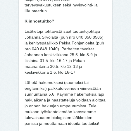
terveysvakuutuksen sekä hyvinvointi- ja
liikuntaedun.
Kiinnostuitko?
Lisätietoja tehtävistä saat tuotantojohtaja
Johanna Silvolalta (puh nro 040 350 8585)
ja kehityspäällikkö Pekka Pohjanjoelta (puh
nro 040 848 1040). Parhaiten tavoitat
Johannan keskiviikkona 25.5. klo 8-9 ja
tiistaina 31.5. klo 16-17 ja Pekan
maanantaina 30.5. klo 12-13 ja
keskiviikkona 1.6. klo 16-17.
Lähetä hakemuksesi (suomeksi tai
englanniksi) palkkatoiveineen viimeistään
sunnuntaina 5.6. Käymme hakemuksia läpi
hakuaikana ja haastatteluja voidaan aloittaa
jo ennen hakuajan umpeutumista. Tule
mukaan työskentelemään kanssamme
tulevaisuuden biologisten lääkkeiden
parissa ja muuttamaan ideoita tuotteiksi!