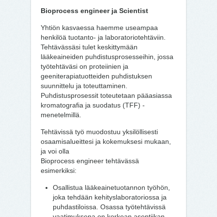
Bioprocess engineer ja Scientist
Yhtiön kasvaessa haemme useampaa
henkilöä tuotanto- ja laboratoriotehtäviin.
Tehtävässäsi tulet keskittymään
lääkeaineiden puhdistusprosesseihin, jossa
työtehtäväsi on proteiinien ja
geeniterapiatuotteiden puhdistuksen
suunnittelu ja toteuttaminen.
Puhdistusprosessit toteutetaan pääasiassa
kromatografia ja suodatus (TFF) -
menetelmillä.
Tehtävissä työ muodostuu yksilöllisesti
osaamisalueittesi ja kokemuksesi mukaan,
ja voi olla
Bioprocess engineer tehtävässä
esimerkiksi:
Osallistua lääkeainetuotannon työhön,
joka tehdään kehityslaboratoriossa ja
puhdastiloissa. Osassa työtehtävissä
vaatimuksena on korkean aseptiikan