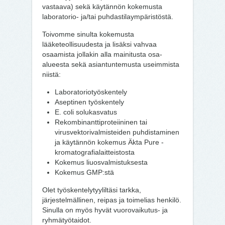
vastaava) sekä käytännön kokemusta
laboratorio- ja/tai puhdastilaympäristöstä.
Toivomme sinulta kokemusta
lääketeollisuudesta ja lisäksi vahvaa
osaamista jollakin alla mainitusta osa-
alueesta sekä asiantuntemusta useimmista
niistä:
Laboratoriotyöskentely
Aseptinen työskentely
E. coli solukasvatus
Rekombinanttiproteiininen tai
virusvektorivalmisteiden puhdistaminen
ja käytännön kokemus Äkta Pure -
kromatografialaitteistosta
Kokemus liuosvalmistuksesta
Kokemus GMP:stä
Olet työskentelytyyliltäsi tarkka,
järjestelmällinen, reipas ja toimelias henkilö.
Sinulla on myös hyvät vuorovaikutus- ja
ryhmätyötaidot.