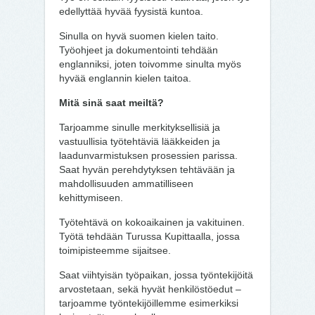
edellyttää hyvää fyysistä kuntoa.
Sinulla on hyvä suomen kielen taito.
Työohjeet ja dokumentointi tehdään
englanniksi, joten toivomme sinulta myös
hyvää englannin kielen taitoa.
Mitä sinä saat meiltä?
Tarjoamme sinulle merkityksellisiä ja
vastuullisia työtehtäviä lääkkeiden ja
laadunvarmistuksen prosessien parissa.
Saat hyvän perehdytyksen tehtävään ja
mahdollisuuden ammatilliseen
kehittymiseen.
Työtehtävä on kokoaikainen ja vakituinen.
Työtä tehdään Turussa Kupittaalla, jossa
toimipisteemme sijaitsee.
Saat viihtyisän työpaikan, jossa työntekijöitä
arvostetaan, sekä hyvät henkilöstöedut –
tarjoamme työntekijöillemme esimerkiksi