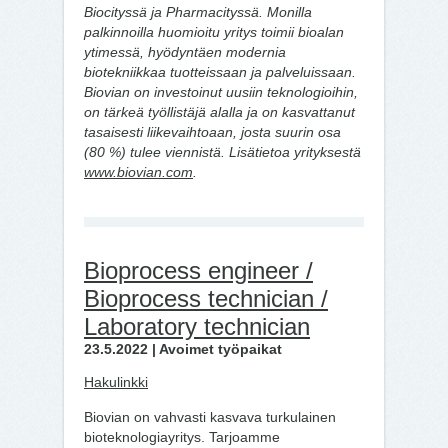
Biocityssä ja Pharmacityssä. Monilla
palkinnoilla huomioitu yritys toimii bioalan
ytimessä, hyödyntäen modernia
biotekniikkaa tuotteissaan ja palveluissaan.
Biovian on investoinut uusiin teknologioihin,
on tärkeä työllistäjä alalla ja on kasvattanut
tasaisesti liikevaihtoaan, josta suurin osa
(80 %) tulee viennistä. Lisätietoa yrityksestä
www.biovian.com
.
Bioprocess engineer /
Bioprocess technician /
Laboratory technician
23.5.2022 | Avoimet työpaikat
Hakulinkki
Biovian on vahvasti kasvava turkulainen
bioteknologiayritys. Tarjoamme