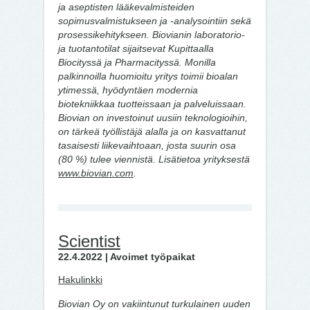
ja aseptisten lääkevalmisteiden
sopimusvalmistukseen ja -analysointiin sekä
prosessikehitykseen. Biovianin laboratorio-
ja tuotantotilat sijaitsevat Kupittaalla
Biocityssä ja Pharmacityssä. Monilla
palkinnoilla huomioitu yritys toimii bioalan
ytimessä, hyödyntäen modernia
biotekniikkaa tuotteissaan ja palveluissaan.
Biovian on investoinut uusiin teknologioihin,
on tärkeä työllistäjä alalla ja on kasvattanut
tasaisesti liikevaihtoaan, josta suurin osa
(80 %) tulee viennistä. Lisätietoa yrityksestä
www.biovian.com
.
Scientist
22.4.2022 | Avoimet työpaikat
Hakulinkki
Biovian Oy on vakiintunut turkulainen uuden