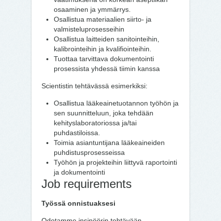
osaaminen ja ymmärrys.
Osallistua materiaalien siirto- ja
valmisteluprosesseihin
Osallistua laitteiden sanitointeihin,
kalibrointeihin ja kvalifiointeihin.
Tuottaa tarvittava dokumentointi
prosessista yhdessä tiimin kanssa
Scientistin tehtävässä esimerkiksi:
Osallistua lääkeainetuotannon työhön ja
sen suunnitteluun, joka tehdään
kehityslaboratoriossa ja/tai
puhdastiloissa.
Toimia asiantuntijana lääkeaineiden
puhdistusprosesseissa
Työhön ja projekteihin liittyvä raportointi
ja dokumentointi
Job requirements
Työssä onnistuaksesi
Odotamme insinöörin tehtävään