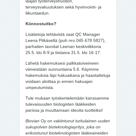
laajan työterveyshuollon,
terveysvakuutuksen sekä hyvinvointi- ja
liikuntaedun.
Kiinnostuitko?
Lisätietoja tehtävistä saat QC Manager
Leena Pitkäseltä (puh nro 045 678 5827),
parhaiten tavoitat Leenan keskiviikkona
25.5. klo 8-9 ja tiistaina 31.5. klo 16-17.
Lähetä hakemuksesi palkkatoiveineen
viimeistään sunnuntaina 5.6. Käymme
hakemuksia läpi hakuaikana ja haastatteluja
voidaan aloittaa jo ennen hakuajan
umpeutumista.
Tule mukaan työskentelemään kanssamme
tulevaisuuden biologisten lääkkeiden
parissa ja muuttamaan ideoita tuotteiksi!
Biovian Oy on vakiintunut turkulainen uuden
sukupolven bioteknologiayritys, joka on
erikoistunut bioteknologisten lääkeaineiden