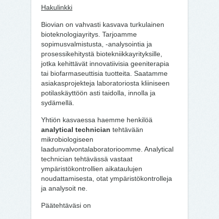
Hakulinkki
Biovian on vahvasti kasvava turkulainen
bioteknologiayritys. Tarjoamme
sopimusvalmistusta, -analysointia ja
prosessikehitystä biotekniikkayrityksille,
jotka kehittävät innovatiivisia geeniterapia
tai biofarmaseuttisia tuotteita. Saatamme
asiakasprojekteja laboratoriosta kliiniseen
potilaskäyttöön asti taidolla, innolla ja
sydämellä.
Yhtiön kasvaessa haemme henkilöä
analytical technician
tehtävään
mikrobiologiseen
laadunvalvontalaboratorioomme. Analytical
technician tehtävässä vastaat
ympäristökontrollien aikataulujen
noudattamisesta, otat ympäristökontrolleja
ja analysoit ne.
Päätehtäväsi on