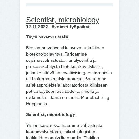
Scientist, microbiology
12.11.2022 | Avoimet työpaikat
Täytä hakemus täällä
Biovian on vahvasti kasvava turkulainen
bioteknologiayritys. Tarjoamme
sopimusvalmistusta, -analysointia ja
prosessikehitystä biotekniikkayrityksille,
jotka kehittävät innovatiivisia geeniterapioita
tai biofarmaseuttisia tuotteita. Saatamme
asiakasprojekteja laboratoriosta kliiniseen
potilaskäyttöön asti taidolla, innolla ja
sydämellä – tämä on meillä Manufacturing
Happiness.
Scientist, microbiology
Yhtiön kasvaessa haemme vahvistusta
laadunvalvontaan, mikrobiologisten
lääkkeiden analytiikan pariin. Tutkijan