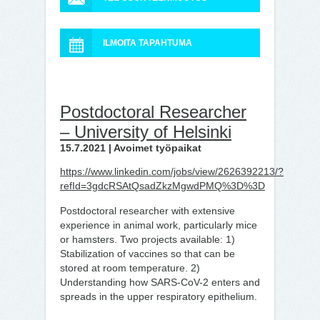
ILMOITA TAPAHTUMA
Postdoctoral Researcher
– University of Helsinki
15.7.2021 | Avoimet työpaikat
https://www.linkedin.com/jobs/view/2626392213/?
refId=3gdcRSAtQsadZkzMgwdPMQ%3D%3D
Postdoctoral researcher with extensive
experience in animal work, particularly mice
or hamsters. Two projects available: 1)
Stabilization of vaccines so that can be
stored at room temperature. 2)
Understanding how SARS-CoV-2 enters and
spreads in the upper respiratory epithelium.