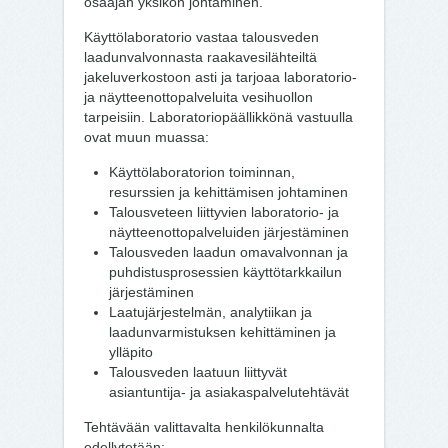
osaajan yksikön johtaminen.
Käyttölaboratorio vastaa talousveden
laadunvalvonnasta raakavesilähteiltä
jakeluverkostoon asti ja tarjoaa laboratorio-
ja näytteenottopalveluita vesihuollon
tarpeisiin. Laboratoriopäällikkönä vastuulla
ovat muun muassa:
Käyttölaboratorion toiminnan,
resurssien ja kehittämisen johtaminen
Talousveteen liittyvien laboratorio- ja
näytteenottopalveluiden järjestäminen
Talousveden laadun omavalvonnan ja
puhdistusprosessien käyttötarkkailun
järjestäminen
Laatujärjestelmän, analytiikan ja
laadunvarmistuksen kehittäminen ja
ylläpito
Talousveden laatuun liittyvät
asiantuntija- ja asiakaspalvelutehtävät
Tehtävään valittavalta henkilökunnalta
edellytetään: