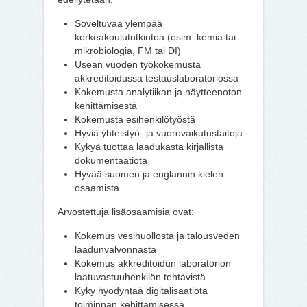
Soveltuvaa ylempää
korkeakoulututkintoa (esim. kemia tai
mikrobiologia, FM tai DI)
Usean vuoden työkokemusta
akkreditoidussa testauslaboratoriossa
Kokemusta analytiikan ja näytteenoton
kehittämisestä
Kokemusta esihenkilötyöstä
Hyviä yhteistyö- ja vuorovaikutustaitoja
Kykyä tuottaa laadukasta kirjallista
dokumentaatiota
Hyvää suomen ja englannin kielen
osaamista
Arvostettuja lisäosaamisia ovat:
Kokemus vesihuollosta ja talousveden
laadunvalvonnasta
Kokemus akkreditoidun laboratorion
laatuvastuuhenkilön tehtävistä
Kyky hyödyntää digitalisaatiota
toiminnan kehittämisessä