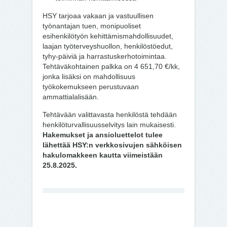
HSY tarjoaa vakaan ja vastuullisen
työnantajan tuen, monipuoliset
esihenkilötyön kehittämismahdollisuudet,
laajan työterveyshuollon, henkilöstöedut,
tyhy-päiviä ja harrastuskerhotoimintaa.
Tehtäväkohtainen palkka on 4 651,70 €/kk,
jonka lisäksi on mahdollisuus
työkokemukseen perustuvaan
ammattialalisään.
Tehtävään valittavasta henkilöstä tehdään
henkilöturvallisuusselvitys lain mukaisesti.
Hakemukset ja ansioluettelot tulee
lähettää HSY:n verkkosivujen sähköisen
hakulomakkeen kautta viimeistään
25.8.2025.