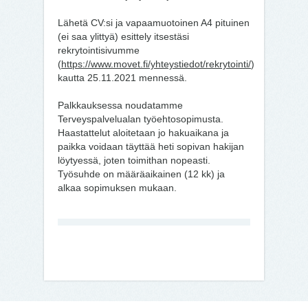
Lähetä CV:si ja vapaamuotoinen A4 pituinen
(ei saa ylittyä) esittely itsestäsi
rekrytointisivumme
(
https://www.movet.fi/yhteystiedot/rekrytointi/
)
kautta 25.11.2021 mennessä.
Palkkauksessa noudatamme
Terveyspalvelualan työehtosopimusta.
Haastattelut aloitetaan jo hakuaikana ja
paikka voidaan täyttää heti sopivan hakijan
löytyessä, joten toimithan nopeasti.
Työsuhde on määräaikainen (12 kk) ja
alkaa sopimuksen mukaan.