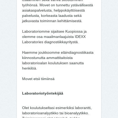
työhönsä. Movet on tunnettu ystävällisestä
asiakaspalvelusta, helppokäyttöisestä
palvelusta, korkeasta laadusta sekä
jatkuvasta toiminnan kehittämisestä.
Laboratoriomme sijaitsee Kuopiossa ja
olemme osa maailmanlaajuista IDEXX
Laboratories diagnostiikkayritystä.
Haemme joukkoomme eläindiagnostiikasta
kiinnostunutta ammattitaitoista
laboratorioalan koulutuksen saanutta
henkilöä.
Movet etsii tiimiinsä
Laboratoriotyöntekijää
Olet koulutukseltasi esimerkiksi laborantti,
laboratorioanalyytikko tai bioanalyytikko.