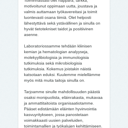
Toiminnassasi olet näppärä, tarkka,
motivoitunut oppimaan uutta, joustava ja
valmis auttamaan työkavereitasi ja toimit
luontevasti osana tiimiä. Olet helposti
lähestyttävä sekä ystävällinen ja sinulla on
hyvät tietotekniset taidot ja positiivinen
asenne.
Laboratoriossamme tehdään kliinisen
kemian ja hematologian analyyseja,
molekyylibiologisia ja immunologisia
tutkimuksia sekä mikrobiologisia
tutkimuksia. Kokemus joistakin näistä
katsotaan eduksi. Kuulemme mielellämme
myös mitä muita taitoja sinulla on.
Tarjoamme sinulle mahdollisuuden päästä
osaksi monipuolista, eläinrakasta, mukavaa
ja ammattitaitoista organisaatiotamme.
Pääset edistämään eläinten hyvinvointia
kasvuyritykseen, jossa panostetaan
voimakkaasti uusien palveluiden,
toimintamallien ja työkalujen kehittämiseen.