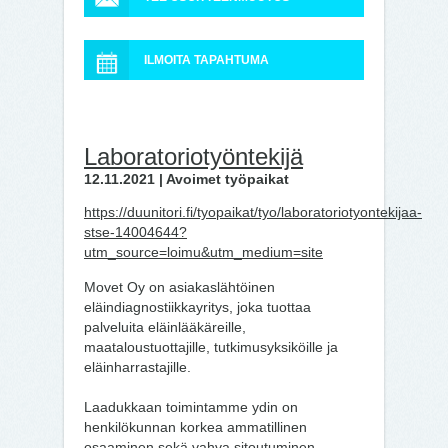
ILMOITA TAPAHTUMA
Laboratoriotyöntekijä
12.11.2021 | Avoimet työpaikat
https://duunitori.fi/tyopaikat/tyo/laboratoriotyontekijaa-
stse-14004644?
utm_source=loimu&utm_medium=site
Movet Oy on asiakaslähtöinen
eläindiagnostiikkayritys, joka tuottaa
palveluita eläinlääkäreille,
maataloustuottajille, tutkimusyksiköille ja
eläinharrastajille.
Laadukkaan toimintamme ydin on
henkilökunnan korkea ammatillinen
osaaminen sekä vahva sitoutuminen