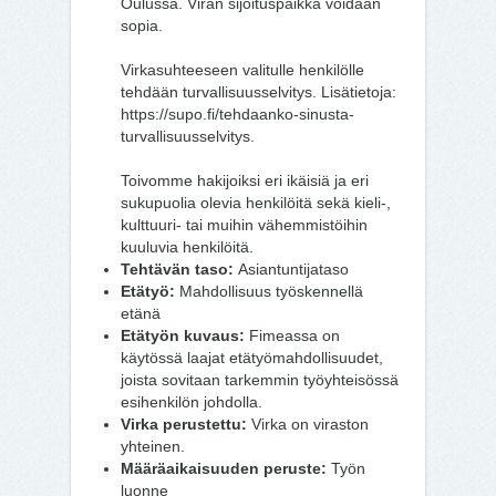
Oulussa. Viran sijoituspaikka voidaan
sopia.
Virkasuhteeseen valitulle henkilölle
tehdään turvallisuusselvitys. Lisätietoja:
https://supo.fi/tehdaanko-sinusta-
turvallisuusselvitys.
Toivomme hakijoiksi eri ikäisiä ja eri
sukupuolia olevia henkilöitä sekä kieli-,
kulttuuri- tai muihin vähemmistöihin
kuuluvia henkilöitä.
Tehtävän taso:
Asiantuntijataso
Etätyö:
Mahdollisuus työskennellä
etänä
Etätyön kuvaus:
Fimeassa on
käytössä laajat etätyömahdollisuudet,
joista sovitaan tarkemmin työyhteisössä
esihenkilön johdolla.
Virka perustettu:
Virka on viraston
yhteinen.
Määräaikaisuuden peruste:
Työn
luonne