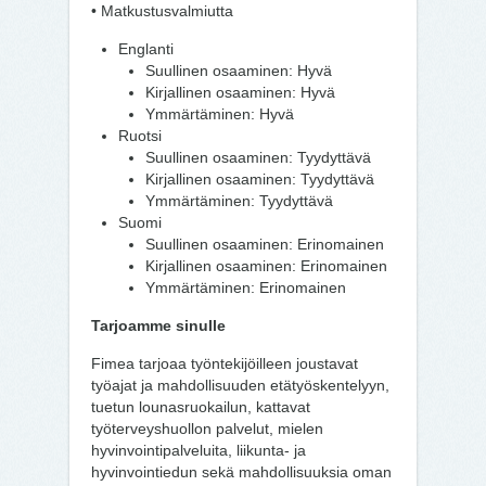
• Matkustusvalmiutta
Englanti
Suullinen osaaminen: Hyvä
Kirjallinen osaaminen: Hyvä
Ymmärtäminen: Hyvä
Ruotsi
Suullinen osaaminen: Tyydyttävä
Kirjallinen osaaminen: Tyydyttävä
Ymmärtäminen: Tyydyttävä
Suomi
Suullinen osaaminen: Erinomainen
Kirjallinen osaaminen: Erinomainen
Ymmärtäminen: Erinomainen
Tarjoamme sinulle
Fimea tarjoaa työntekijöilleen joustavat
työajat ja mahdollisuuden etätyöskentelyyn,
tuetun lounasruokailun, kattavat
työterveyshuollon palvelut, mielen
hyvinvointipalveluita, liikunta- ja
hyvinvointiedun sekä mahdollisuuksia oman