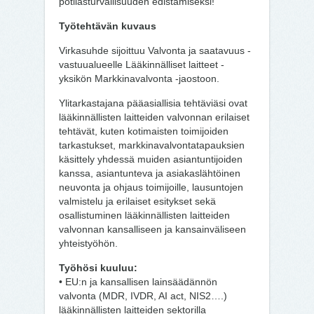
potilasturvallisuuden edistämiseksi!
Työtehtävän kuvaus
Virkasuhde sijoittuu Valvonta ja saatavuus -
vastuualueelle Lääkinnälliset laitteet -
yksikön Markkinavalvonta -jaostoon.
Ylitarkastajana pääasiallisia tehtäviäsi ovat
lääkinnällisten laitteiden valvonnan erilaiset
tehtävät, kuten kotimaisten toimijoiden
tarkastukset, markkinavalvontatapauksien
käsittely yhdessä muiden asiantuntijoiden
kanssa, asiantunteva ja asiakaslähtöinen
neuvonta ja ohjaus toimijoille, lausuntojen
valmistelu ja erilaiset esitykset sekä
osallistuminen lääkinnällisten laitteiden
valvonnan kansalliseen ja kansainväliseen
yhteistyöhön.
Työhösi kuuluu:
• EU:n ja kansallisen lainsäädännön
valvonta (MDR, IVDR, AI act, NIS2….)
lääkinnällisten laitteiden sektorilla