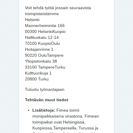
Voit tehdä työtä jossain seuraavista
toimipisteistämme
Helsinki
Mannerheimintie 166
00300 HelsinkiKuopio
Hallituskatu 12-14
70100 KuopioOulu
Hoitajanrinne 1
90220 OuluTampere
Yliopistonkatu 38
33100 TampereTurku
Kulttuurikuja 1
20800 Turku
Tutustu työnantajaan
Tehtävän muut tiedot
Lisätietoja:
Fimea toimii
monipaikkaisena virastona. Fimean
toimipaikat ovat Helsingissä,
Kuopiossa,Tampereella, Turussa ja