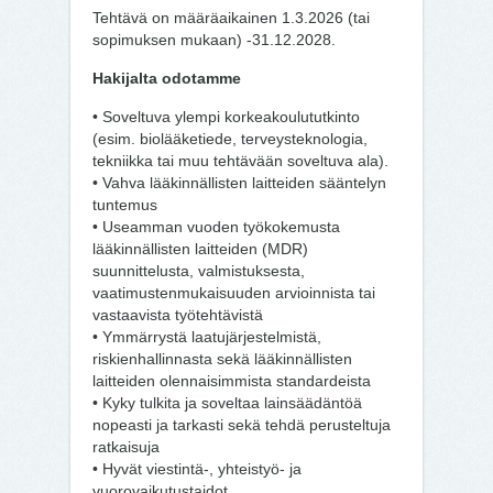
Tehtävä on määräaikainen 1.3.2026 (tai
sopimuksen mukaan) -31.12.2028.
Hakijalta odotamme
• Soveltuva ylempi korkeakoulututkinto
(esim. biolääketiede, terveysteknologia,
tekniikka tai muu tehtävään soveltuva ala).
• Vahva lääkinnällisten laitteiden sääntelyn
tuntemus
• Useamman vuoden työkokemusta
lääkinnällisten laitteiden (MDR)
suunnittelusta, valmistuksesta,
vaatimustenmukaisuuden arvioinnista tai
vastaavista työtehtävistä
• Ymmärrystä laatujärjestelmistä,
riskienhallinnasta sekä lääkinnällisten
laitteiden olennaisimmista standardeista
• Kyky tulkita ja soveltaa lainsäädäntöä
nopeasti ja tarkasti sekä tehdä perusteltuja
ratkaisuja
• Hyvät viestintä-, yhteistyö- ja
vuorovaikutustaidot.