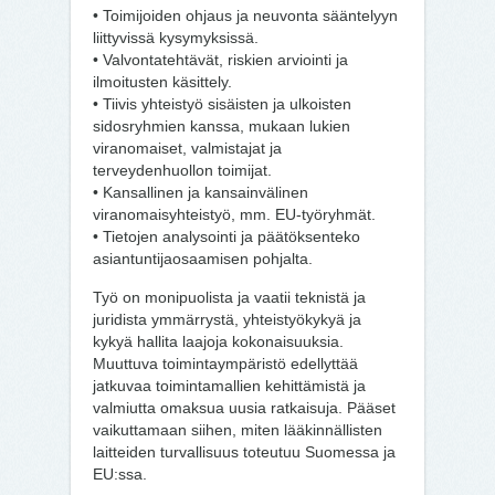
• Toimijoiden ohjaus ja neuvonta sääntelyyn
liittyvissä kysymyksissä.
• Valvontatehtävät, riskien arviointi ja
ilmoitusten käsittely.
• Tiivis yhteistyö sisäisten ja ulkoisten
sidosryhmien kanssa, mukaan lukien
viranomaiset, valmistajat ja
terveydenhuollon toimijat.
• Kansallinen ja kansainvälinen
viranomaisyhteistyö, mm. EU-työryhmät.
• Tietojen analysointi ja päätöksenteko
asiantuntijaosaamisen pohjalta.
Työ on monipuolista ja vaatii teknistä ja
juridista ymmärrystä, yhteistyökykyä ja
kykyä hallita laajoja kokonaisuuksia.
Muuttuva toimintaympäristö edellyttää
jatkuvaa toimintamallien kehittämistä ja
valmiutta omaksua uusia ratkaisuja. Pääset
vaikuttamaan siihen, miten lääkinnällisten
laitteiden turvallisuus toteutuu Suomessa ja
EU:ssa.