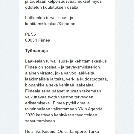
ja todetaan kelpoisuusvaatimukset myös
odotetun koulutuksen osalta.
Lääkealan turvallisuus- ja
kehittämiskeskus/Kirjaamo
PL 55
00034 Fimea
Työnantaja
Lääkealan turvallisuus- ja kehittämiskeskus
Fimea on sosiaali- ja terveysministeriön
alainen virasto, joka valvoo lääkkeitä,
lääkinnällisiä laitteita, veri- ja kudostuotteita,
biopankkeja sekä kehittää lääkealaa.
Fimealaisena pääset mukaan tekemään
vaikuttavaa työtä väestön terveyden
edistämiseksi. Fimea pyrkii omalla
toiminnallaan vaikuttamaan YK:n Agenda
2030 kestävän kehityksen tavoitteiden
saavuttamiseen.
Helsinki, Kuopio, Oulu, Tampere, Turku