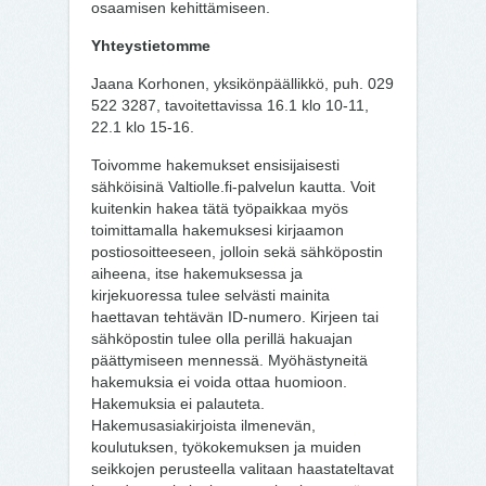
osaamisen kehittämiseen.
Yhteystietomme
Jaana Korhonen, yksikönpäällikkö, puh. 029
522 3287, tavoitettavissa 16.1 klo 10-11,
22.1 klo 15-16.
Toivomme hakemukset ensisijaisesti
sähköisinä Valtiolle.fi-palvelun kautta. Voit
kuitenkin hakea tätä työpaikkaa myös
toimittamalla hakemuksesi kirjaamon
postiosoitteeseen, jolloin sekä sähköpostin
aiheena, itse hakemuksessa ja
kirjekuoressa tulee selvästi mainita
haettavan tehtävän ID-numero. Kirjeen tai
sähköpostin tulee olla perillä hakuajan
päättymiseen mennessä. Myöhästyneitä
hakemuksia ei voida ottaa huomioon.
Hakemuksia ei palauteta.
Hakemusasiakirjoista ilmenevän,
koulutuksen, työkokemuksen ja muiden
seikkojen perusteella valitaan haastateltavat