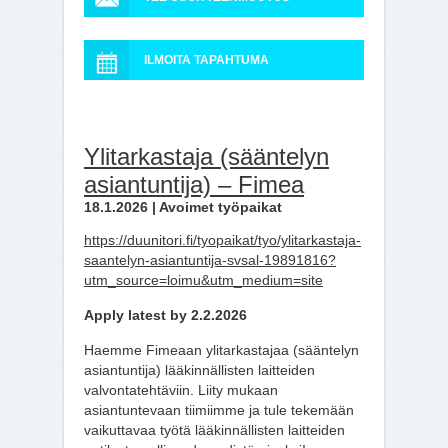
ILMOITA TAPAHTUMA
Ylitarkastaja (sääntelyn
asiantuntija) – Fimea
18.1.2026 | Avoimet työpaikat
https://duunitori.fi/tyopaikat/tyo/ylitarkastaja-
saantelyn-asiantuntija-svsal-19891816?
utm_source=loimu&utm_medium=site
Apply latest by 2.2.2026
Haemme Fimeaan ylitarkastajaa (sääntelyn
asiantuntija) lääkinnällisten laitteiden
valvontatehtäviin. Liity mukaan
asiantuntevaan tiimiimme ja tule tekemään
vaikuttavaa työtä lääkinnällisten laitteiden