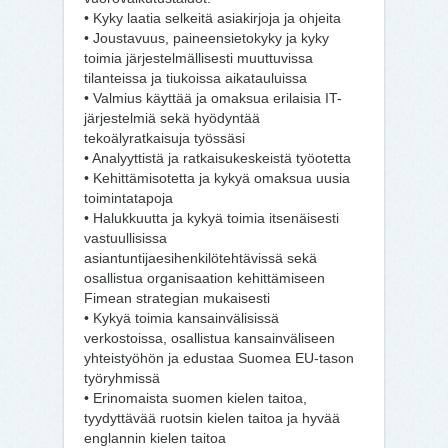
• Kyky laatia selkeitä asiakirjoja ja ohjeita
• Joustavuus, paineensietokyky ja kyky
toimia järjestelmällisesti muuttuvissa
tilanteissa ja tiukoissa aikatauluissa
• Valmius käyttää ja omaksua erilaisia IT-
järjestelmiä sekä hyödyntää
tekoälyratkaisuja työssäsi
• Analyyttistä ja ratkaisukeskeistä työotetta
• Kehittämisotetta ja kykyä omaksua uusia
toimintatapoja
• Halukkuutta ja kykyä toimia itsenäisesti
vastuullisissa
asiantuntijaesihenkilötehtävissä sekä
osallistua organisaation kehittämiseen
Fimean strategian mukaisesti
• Kykyä toimia kansainvälisissä
verkostoissa, osallistua kansainväliseen
yhteistyöhön ja edustaa Suomea EU-tason
työryhmissä
• Erinomaista suomen kielen taitoa,
tyydyttävää ruotsin kielen taitoa ja hyvää
englannin kielen taitoa