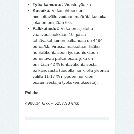
Työaikamuoto:
Virastotyöaika
Koeaika:
Virkasuhteeseen
nimitettävälle voidaan määrätä koeaika,
joka on enintään 6kk.
Palkkatiedot:
Virka on sijoitettu
vaativuusluokkaan 10, jossa
tehtäväkohtainen palkanosa on 4494
euroa/kk. Virassa maksetaan lisäksi
henkilökohtaiseen työsuoritukseen
perustuvaa palkanosaa, joka on
enintään 42 % tehtäväkohtaisesta
palkanosasta (uudella henkilöllä yleensä
välillä 11-17 % riippuen henkilön
osaamisesta ja työkokemuksesta).
Palkka
4988,34 €/kk – 5257,98 €/kk