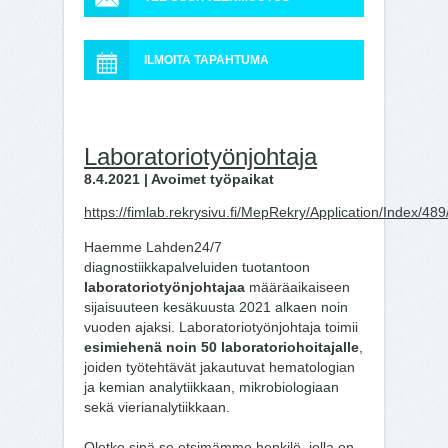
ILMOITA TAPAHTUMA
Laboratoriotyönjohtaja
8.4.2021 | Avoimet työpaikat
https://fimlab.rekrysivu.fi/MepRekry/Application/Index/489
Haemme Lahden24/7
diagnostiikkapalveluiden tuotantoon
laboratoriotyönjohtajaa
määräaikaiseen
sijaisuuteen kesäkuusta 2021 alkaen noin
vuoden ajaksi. Laboratoriotyönjohtaja toimii
esimiehenä noin 50 laboratoriohoitajalle
,
joiden työtehtävät jakautuvat hematologian
ja kemian analytiikkaan, mikrobiologiaan
sekä vierianalytiikkaan.
Oletko sinä se etsimämme henkilö, jolla on