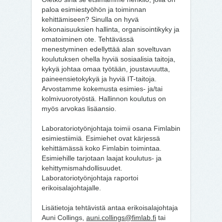
paloa esimiestyöhön ja toiminnan
kehittämiseen? Sinulla on hyvä
kokonaisuuksien hallinta, organisointikyky ja
omatoiminen ote. Tehtävässä
menestyminen edellyttää alan soveltuvan
koulutuksen ohella hyviä sosiaalisia taitoja,
kykyä johtaa omaa työtään, joustavuutta,
paineensietokykyä ja hyviä IT-taitoja.
Arvostamme kokemusta esimies- ja/tai
kolmivuorotyöstä. Hallinnon koulutus on
myös arvokas lisäansio.
Laboratoriotyönjohtaja toimii osana Fimlabin
esimiestiimiä. Esimiehet ovat kärjessä
kehittämässä koko Fimlabin toimintaa.
Esimiehille tarjotaan laajat koulutus- ja
kehittymismahdollisuudet.
Laboratoriotyönjohtaja raportoi
erikoisalajohtajalle.
Lisätietoja tehtävistä antaa erikoisalajohtaja
Auni Collings,
auni.collings@fimlab.fi
tai