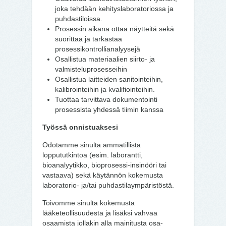
joka tehdään kehityslaboratoriossa ja
puhdastiloissa.
Prosessin aikana ottaa näytteitä sekä
suorittaa ja tarkastaa
prosessikontrollianalyysejä
Osallistua materiaalien siirto- ja
valmisteluprosesseihin
Osallistua laitteiden sanitointeihin,
kalibrointeihin ja kvalifiointeihin.
Tuottaa tarvittava dokumentointi
prosessista yhdessä tiimin kanssa
Työssä onnistuaksesi
Odotamme sinulta ammatillista
loppututkintoa (esim. laborantti,
bioanalyytikko, bioprosessi-insinööri tai
vastaava) sekä käytännön kokemusta
laboratorio- ja/tai puhdastilaympäristöstä.
Toivomme sinulta kokemusta
lääketeollisuudesta ja lisäksi vahvaa
osaamista jollakin alla mainitusta osa-