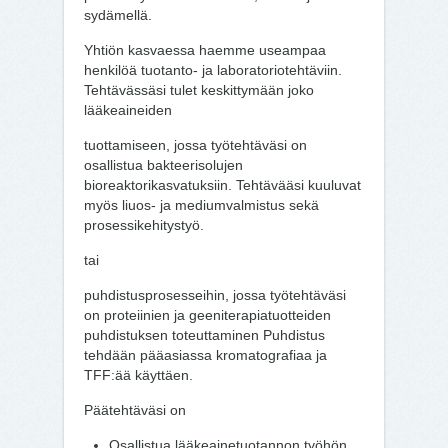
sydämellä.
Yhtiön kasvaessa haemme useampaa
henkilöä tuotanto- ja laboratoriotehtäviin.
Tehtävässäsi tulet keskittymään joko
lääkeaineiden
tuottamiseen, jossa työtehtäväsi on
osallistua bakteerisolujen
bioreaktorikasvatuksiin. Tehtävääsi kuuluvat
myös liuos- ja mediumvalmistus sekä
prosessikehitystyö.
tai
puhdistusprosesseihin, jossa työtehtäväsi
on proteiinien ja geeniterapiatuotteiden
puhdistuksen toteuttaminen Puhdistus
tehdään pääasiassa kromatografiaa ja
TFF:ää käyttäen.
Päätehtäväsi on
Osallistua lääkeainetuotannon työhön,