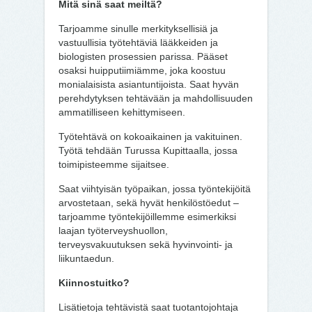
Mitä sinä saat meiltä?
Tarjoamme sinulle merkityksellisiä ja
vastuullisia työtehtäviä lääkkeiden ja
biologisten prosessien parissa. Pääset
osaksi huipputiimiämme, joka koostuu
monialaisista asiantuntijoista. Saat hyvän
perehdytyksen tehtävään ja mahdollisuuden
ammatilliseen kehittymiseen.
Työtehtävä on kokoaikainen ja vakituinen.
Työtä tehdään Turussa Kupittaalla, jossa
toimipisteemme sijaitsee.
Saat viihtyisän työpaikan, jossa työntekijöitä
arvostetaan, sekä hyvät henkilöstöedut –
tarjoamme työntekijöillemme esimerkiksi
laajan työterveyshuollon,
terveysvakuutuksen sekä hyvinvointi- ja
liikuntaedun.
Kiinnostuitko?
Lisätietoja tehtävistä saat tuotantojohtaja