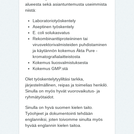
alueesta sekä asiantuntemusta useimmista
niistä:
Laboratoriotyöskentely
Aseptinen työskentely
E. coli solukasvatus
Rekombinanttiproteiininen tai
virusvektorivalmisteiden puhdistaminen
ja käytännön kokemus Äkta Pure -
kromatografialaitteistosta
Kokemus liuosvalmistuksesta
Kokemus GMP:stä
Olet työskentelytyyliltäsi tarkka,
järjestelmällinen, reipas ja toimelias henkilö.
Sinulla on myös hyvät vuorovaikutus- ja
ryhmätyötaidot.
Sinulla on hyvä suomen kielen taito.
Työohjeet ja dokumentointi tehdään
englanniksi, joten toivomme sinulta myös
hyvää englannin kielen taitoa.