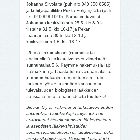
Johanna Silvolalta (puh nro 040 350 8585)
ja kehityspäällikkö Pekka Pohjanjoelta (puh
nro 040 848 1040). Parhaiten tavoitat
Johannan keskiviikkona 25.5. klo 8-9 ja
tiistaina 31.5. klo 16-17 ja Pekan
maanantaina 30.5. klo 12-13 ja
keskiviikkona 1.6. klo 16-17.
Lähetä hakemuksesi (suomeksi tai
englanniksi) palkkatoiveineen viimeistään
sunnuntaina 5.6. Käymme hakemuksia läpi
hakuaikana ja haastatteluja voidaan aloittaa
jo ennen hakuajan umpeutumista. Tule
mukaan työskentelemään kanssamme
tulevaisuuden biologisten lääkkeiden
parissa ja muuttamaan ideoita tuotteiksi!
Biovian Oy on vakiintunut turkulainen uuden
sukupolven bioteknologiayritys, joka on
erikoistunut bioteknologisten lääkeaineiden
ja aseptisten lääkevalmisteiden
sopimusvalmistukseen ja -analysointiin sekä
prosessikehitykseen. Biovianin laboratorio-