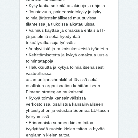
• Kyky laatia selkeitä asiakirjoja ja ohjeita
• Joustavuus, paineensietokyky ja kyky
toimia järjestelmällisesti muuttuvissa
tilanteissa ja tiukoissa aikatauluissa
• Valmius käyttää ja omaksua erilaisia IT-
järjestelmiä sekä hyödyntää
tekoälyratkaisuja työssäsi
• Analyyttistä ja ratkaisukeskeistä työotetta
• Kehittämisotetta ja kykyä omaksua uusia
toimintatapoja
• Halukkuutta ja kykyä toimia itsenäisesti
vastuullisissa
asiantuntijaesihenkilötehtävissä sekä
osallistua organisaation kehittämiseen
Fimean strategian mukaisesti
• Kykyä toimia kansainvälisissä
verkostoissa, osallistua kansainväliseen
yhteistyöhön ja edustaa Suomea EU-tason
työryhmissä
• Erinomaista suomen kielen taitoa,
tyydyttävää ruotsin kielen taitoa ja hyvää
englannin kielen taitoa