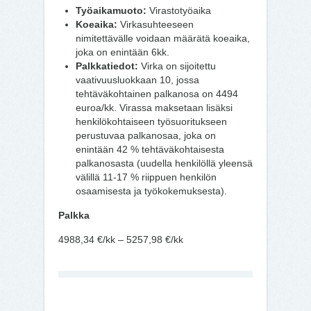
Työaikamuoto:
Virastotyöaika
Koeaika:
Virkasuhteeseen
nimitettävälle voidaan määrätä koeaika,
joka on enintään 6kk.
Palkkatiedot:
Virka on sijoitettu
vaativuusluokkaan 10, jossa
tehtäväkohtainen palkanosa on 4494
euroa/kk. Virassa maksetaan lisäksi
henkilökohtaiseen työsuoritukseen
perustuvaa palkanosaa, joka on
enintään 42 % tehtäväkohtaisesta
palkanosasta (uudella henkilöllä yleensä
välillä 11-17 % riippuen henkilön
osaamisesta ja työkokemuksesta).
Palkka
4988,34 €/kk – 5257,98 €/kk