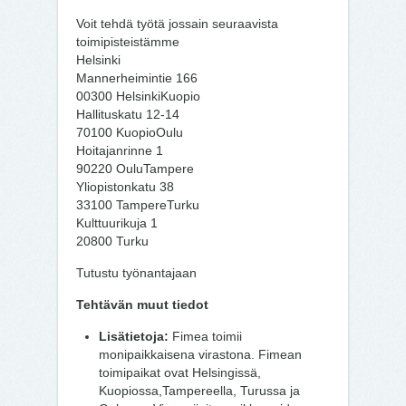
Voit tehdä työtä jossain seuraavista
toimipisteistämme
Helsinki
Mannerheimintie 166
00300 HelsinkiKuopio
Hallituskatu 12-14
70100 KuopioOulu
Hoitajanrinne 1
90220 OuluTampere
Yliopistonkatu 38
33100 TampereTurku
Kulttuurikuja 1
20800 Turku
Tutustu työnantajaan
Tehtävän muut tiedot
Lisätietoja:
Fimea toimii
monipaikkaisena virastona. Fimean
toimipaikat ovat Helsingissä,
Kuopiossa,Tampereella, Turussa ja