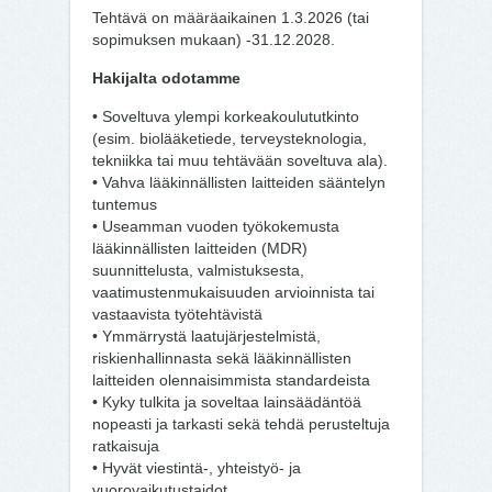
Tehtävä on määräaikainen 1.3.2026 (tai
sopimuksen mukaan) -31.12.2028.
Hakijalta odotamme
• Soveltuva ylempi korkeakoulututkinto
(esim. biolääketiede, terveysteknologia,
tekniikka tai muu tehtävään soveltuva ala).
• Vahva lääkinnällisten laitteiden sääntelyn
tuntemus
• Useamman vuoden työkokemusta
lääkinnällisten laitteiden (MDR)
suunnittelusta, valmistuksesta,
vaatimustenmukaisuuden arvioinnista tai
vastaavista työtehtävistä
• Ymmärrystä laatujärjestelmistä,
riskienhallinnasta sekä lääkinnällisten
laitteiden olennaisimmista standardeista
• Kyky tulkita ja soveltaa lainsäädäntöä
nopeasti ja tarkasti sekä tehdä perusteltuja
ratkaisuja
• Hyvät viestintä-, yhteistyö- ja
vuorovaikutustaidot.