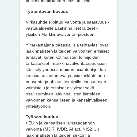
potilasturvallisuuden edistämiseksi!
Työtehtävän kuvaus
Virkasuhde sijoittuu Valvonta ja saatavuus -
vastuualueelle Lääkinnälliset laitteet -
yksikön Markkinavalvonta -jaostoon.
Ylitarkastajana pääasiallisia tehtäviäsi ovat
lääkinnällisten laitteiden valvonnan erilaiset
tehtävät, kuten kotimaisten toimijoiden
tarkastukset, markkinavalvontatapauksien
käsittely yhdessä muiden asiantuntijoiden
kanssa, asiantunteva ja asiakaslähtöinen
neuvonta ja ohjaus toimijoille, lausuntojen
valmistelu ja erilaiset esitykset sekä
osallistuminen lääkinnällisten laitteiden
valvonnan kansalliseen ja kansainväliseen
yhteistyöhön.
Työhösi kuuluu:
• EU:n ja kansallisen lainsäädännön
valvonta (MDR, IVDR, AI act, NIS2….)
lääkinnällisten laitteiden sektorilla