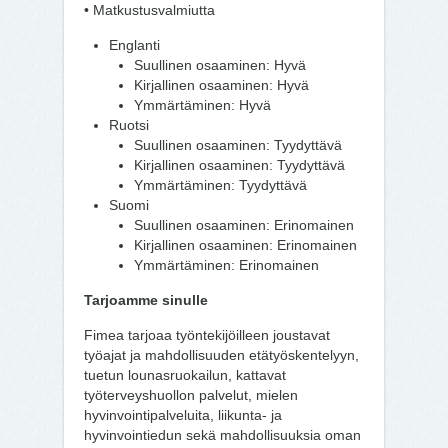
• Matkustusvalmiutta
Englanti
Suullinen osaaminen: Hyvä
Kirjallinen osaaminen: Hyvä
Ymmärtäminen: Hyvä
Ruotsi
Suullinen osaaminen: Tyydyttävä
Kirjallinen osaaminen: Tyydyttävä
Ymmärtäminen: Tyydyttävä
Suomi
Suullinen osaaminen: Erinomainen
Kirjallinen osaaminen: Erinomainen
Ymmärtäminen: Erinomainen
Tarjoamme sinulle
Fimea tarjoaa työntekijöilleen joustavat
työajat ja mahdollisuuden etätyöskentelyyn,
tuetun lounasruokailun, kattavat
työterveyshuollon palvelut, mielen
hyvinvointipalveluita, liikunta- ja
hyvinvointiedun sekä mahdollisuuksia oman