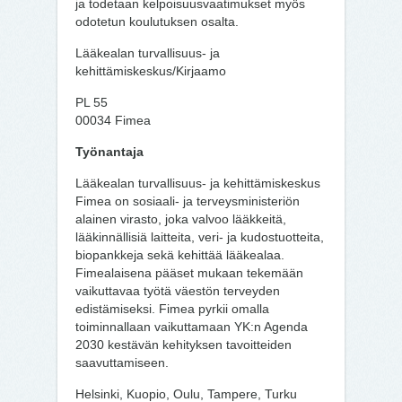
ja todetaan kelpoisuusvaatimukset myös
odotetun koulutuksen osalta.
Lääkealan turvallisuus- ja
kehittämiskeskus/Kirjaamo
PL 55
00034 Fimea
Työnantaja
Lääkealan turvallisuus- ja kehittämiskeskus
Fimea on sosiaali- ja terveysministeriön
alainen virasto, joka valvoo lääkkeitä,
lääkinnällisiä laitteita, veri- ja kudostuotteita,
biopankkeja sekä kehittää lääkealaa.
Fimealaisena pääset mukaan tekemään
vaikuttavaa työtä väestön terveyden
edistämiseksi. Fimea pyrkii omalla
toiminnallaan vaikuttamaan YK:n Agenda
2030 kestävän kehityksen tavoitteiden
saavuttamiseen.
Helsinki, Kuopio, Oulu, Tampere, Turku