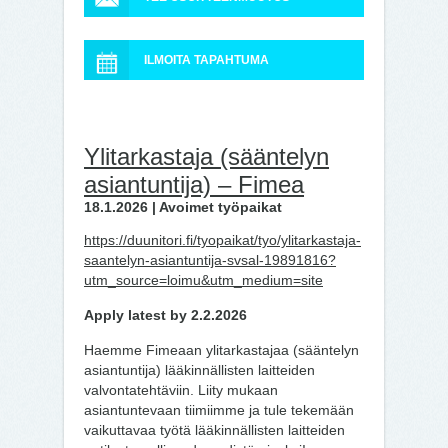
ILMOITA TAPAHTUMA
Ylitarkastaja (sääntelyn
asiantuntija) – Fimea
18.1.2026 | Avoimet työpaikat
https://duunitori.fi/tyopaikat/tyo/ylitarkastaja-
saantelyn-asiantuntija-svsal-19891816?
utm_source=loimu&utm_medium=site
Apply latest by 2.2.2026
Haemme Fimeaan ylitarkastajaa (sääntelyn
asiantuntija) lääkinnällisten laitteiden
valvontatehtäviin. Liity mukaan
asiantuntevaan tiimiimme ja tule tekemään
vaikuttavaa työtä lääkinnällisten laitteiden