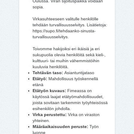
Oulussa. Viran sijoituspaikka voidaan
sopia.
Virkasuhteeseen valitulle henkilölle
tehdään turvallisuusselvitys. Lisätietoja:
https://supo.fi/tehdaanko-sinusta-
turvallisuusselvitys.
Toivomme hakijoiksi eri ikäisiä ja eri
sukupuolia olevia henkilöitä sekä kieli-,
kulttuuri- tai muihin vähemmistöihin
kuuluvia henkilöitä.
Tehtävän taso:
Asiantuntijataso
Etätyö:
Mahdollisuus työskennellä
etänä
Etätyön kuvaus:
Fimeassa on
käytössä laajat etätyömahdollisuudet,
joista sovitaan tarkemmin työyhteisössä
esihenkilön johdolla.
Virka perustettu:
Virka on viraston
yhteinen.
Määräaikaisuuden peruste:
Työn
luonne