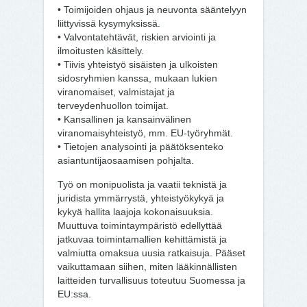
• Toimijoiden ohjaus ja neuvonta sääntelyyn
liittyvissä kysymyksissä.
• Valvontatehtävät, riskien arviointi ja
ilmoitusten käsittely.
• Tiivis yhteistyö sisäisten ja ulkoisten
sidosryhmien kanssa, mukaan lukien
viranomaiset, valmistajat ja
terveydenhuollon toimijat.
• Kansallinen ja kansainvälinen
viranomaisyhteistyö, mm. EU-työryhmät.
• Tietojen analysointi ja päätöksenteko
asiantuntijaosaamisen pohjalta.
Työ on monipuolista ja vaatii teknistä ja
juridista ymmärrystä, yhteistyökykyä ja
kykyä hallita laajoja kokonaisuuksia.
Muuttuva toimintaympäristö edellyttää
jatkuvaa toimintamallien kehittämistä ja
valmiutta omaksua uusia ratkaisuja. Pääset
vaikuttamaan siihen, miten lääkinnällisten
laitteiden turvallisuus toteutuu Suomessa ja
EU:ssa.