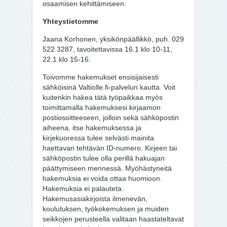
osaamisen kehittämiseen.
Yhteystietomme
Jaana Korhonen, yksikönpäällikkö, puh. 029
522 3287, tavoitettavissa 16.1 klo 10-11,
22.1 klo 15-16.
Toivomme hakemukset ensisijaisesti
sähköisinä Valtiolle.fi-palvelun kautta. Voit
kuitenkin hakea tätä työpaikkaa myös
toimittamalla hakemuksesi kirjaamon
postiosoitteeseen, jolloin sekä sähköpostin
aiheena, itse hakemuksessa ja
kirjekuoressa tulee selvästi mainita
haettavan tehtävän ID-numero. Kirjeen tai
sähköpostin tulee olla perillä hakuajan
päättymiseen mennessä. Myöhästyneitä
hakemuksia ei voida ottaa huomioon.
Hakemuksia ei palauteta.
Hakemusasiakirjoista ilmenevän,
koulutuksen, työkokemuksen ja muiden
seikkojen perusteella valitaan haastateltavat