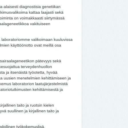
-alaisesti diagnostisia genetiikan
tkimusvalikoima kattaa laajasti sekä
toiminta on voimakkaasti siirtymässä
raalageneetikkoa vakituiseen
ta laboratoriomme valikoimaan kuuluvissa
lmien käyttöönotto ovat meillä osa
sairaalageneetikon pätevyys sekä
kesuojattua terveydenhuollon
ta ja itsenäistä työotetta, hyvää
sta uusien menetelmien kehittämiseen ja
emus laboratorion laatujärjestelmistä
ratoriotutkimusten kehittämisestä ja
jallinen taito ja ruotsin kielen
yvä suullinen ja kirjallinen taito ja
hdollinen työkokemuslisä.