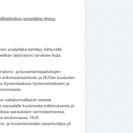
stiikkakeskus-genetiikka-shsus-
en analytiikka kehittyy kiihtyvällä
iikan laboratorio tarvitsee lisää
ratorio- ja kuvantamispalvelujen
erikoissairaanhoito ja HUSiin kuuluvien
s Kymenlaakson hyvinvointialueen ja
toiminnasta.
 valtakunnallisesti useista
le sairaalalle kuuluvasta tutkimuksesta ja
olissa sairauksien varmistamisessa,
 ja seulonnassa. HUS
o- ja kuvantamisalan asiantuntijaa yli