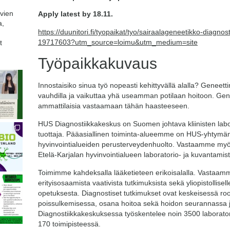
avien
Apply latest by 18.11.
a,
https://duunitori.fi/tyopaikat/tyo/sairaalageneetikko-diagno
19717603?utm_source=loimu&utm_medium=site
t
Työpaikkakuvaus
Innostaisiko sinua työ nopeasti kehittyvällä alalla? Geneettin
vauhdilla ja vaikuttaa yhä useamman potilaan hoitoon. Genet
ammattilaisia vastaamaan tähän haasteeseen.
HUS Diagnostiikkakeskus on Suomen johtava kliinisten labo
tuottaja. Pääasiallinen toiminta-alueemme on HUS-yhtymän 
hyvinvointialueiden perusterveydenhuolto. Vastaamme myö
Etelä-Karjalan hyvinvointialueen laboratorio- ja kuvantamis
Toimimme kahdeksalla lääketieteen erikoisalalla. Vastaamme
erityisosaamista vaativista tutkimuksista sekä yliopistollisel
opetuksesta. Diagnostiset tutkimukset ovat keskeisessä ro
poissulkemisessa, osana hoitoa sekä hoidon seurannassa
Diagnostiikkakeskuksessa työskentelee noin 3500 laboratori
170 toimipisteessä.