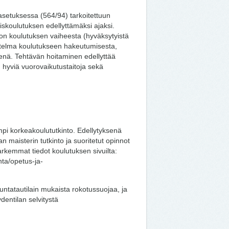
asetuksessa (564/94) tarkoitettuun
iskoulutuksen edellyttämäksi ajaksi.
kon koulutuksen vaiheesta (hyväksytyistä
nnitelma koulutukseen hakeutumisesta,
tteenä. Tehtävän hoitaminen edellyttää
ä, hyviä vuorovaikutustaitoja sekä
pi korkeakoulututkinto. Edellytyksenä
 maisterin tutkinto ja suoritetut opinnot
arkemmat tiedot koulutuksen sivuilta:
unta/opetus-ja-
tuntatautilain mukaista rokotussuojaa, ja
dentilan selvitystä