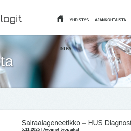
YHDISTYS
AJANKOHTAISTA
ETUSIVU
INTRA
ta
Sairaalageneetikko – HUS Diagnost
5.11.2025 | Avoimet työpaikat