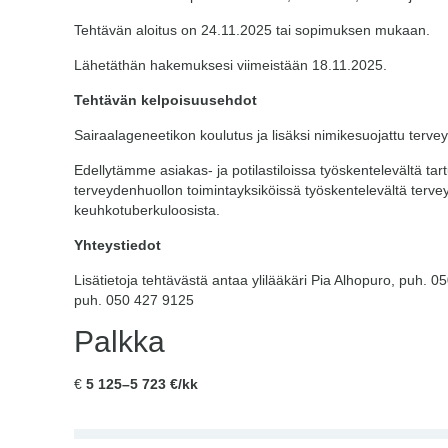
Tehtävän aloitus on 24.11.2025 tai sopimuksen mukaan.
Lähetäthän hakemuksesi viimeistään 18.11.2025.
Tehtävän kelpoisuusehdot
Sairaalageneetikon koulutus ja lisäksi nimikesuojattu terv
Edellytämme asiakas- ja potilastiloissa työskentelevältä tar
terveydenhuollon toimintayksiköissä työskentelevältä tervey
keuhkotuberkuloosista.
Yhteystiedot
Lisätietoja tehtävästä antaa ylilääkäri Pia Alhopuro, puh. 05
puh. 050 427 9125
Palkka
€
5 125–5 723 €/kk