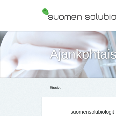
Suomen Solubiologit ry
Ajankohtais
Etusivu
suomensolubiologit