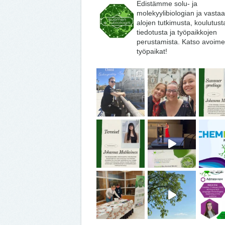
Edistämme solu- ja
molekyylibiologian ja vasta
alojen tutkimusta, koulutust
tiedotusta ja työpaikkojen
perustamista. Katso avoime
työpaikat!