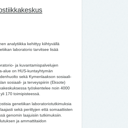
ostiikkakeskus
en analytiikka kehittyy kiihtyvällä
iikan laboratorio tarvitsee lisää
ratorio- ja kuvantamispalvelujen
nta-alue on HUS-kuntayhtymän
eydenhuolto sekä Kymenlaakson sosiaali-
n sosiaali- ja terveyspiirin (Eksote)
ikkakeskuksessa työskentelee noin 4000
yli 170 toimipisteessä.
tisia genetiikan laboratoriotutkimuksia
laajasti sekä perittyjen että somaattisten
sä genomin laajuisiin tutkimuksiin.
lutuksen ja ammattitaidon