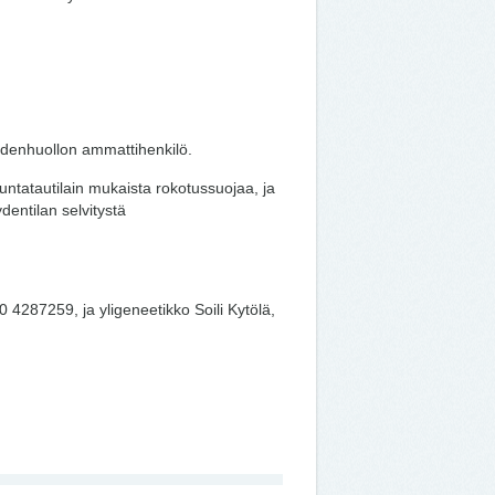
eydenhuollon ammattihenkilö.
tuntatautilain mukaista rokotussuojaa, ja
dentilan selvitystä
0 4287259, ja yligeneetikko Soili Kytölä,