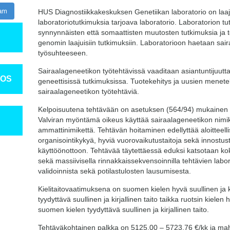
ram
HUS Diagnostiikkakeskuksen Genetiikan laboratorio on laaja
laboratoriotutkimuksia tarjoava laboratorio. Laboratorion tu
synnynnäisten että somaattisten muutosten tutkimuksia ja 
genomin laajuisiin tutkimuksiin. Laboratorioon haetaan sai
työsuhteeseen.
Sairaalageneetikon työtehtävissä vaaditaan asiantuntijuut
TOS
geneettisissä tutkimuksissa. Tuotekehitys ja uusien menete
sairaalageneetikon työtehtäviä.
Kelpoisuutena tehtävään on asetuksen (564/94) mukainen 
Valviran myöntämä oikeus käyttää sairaalageneetikon nimi
ammattinimikettä. Tehtävän hoitaminen edellyttää aloitteellis
organisointikykyä, hyviä vuorovaikutustaitoja sekä innostu
käyttöönottoon. Tehtävää täytettäessä eduksi katsotaan kok
sekä massiivisella rinnakkaissekvensoinnilla tehtävien labo
validoinnista sekä potilastulosten lausumisesta.
Kielitaitovaatimuksena on suomen kielen hyvä suullinen ja kir
tyydyttävä suullinen ja kirjallinen taito taikka ruotsin kielen h
suomen kielen tyydyttävä suullinen ja kirjallinen taito.
Tehtäväkohtainen palkka on 5125,00 – 5723,76 €/kk ja ma