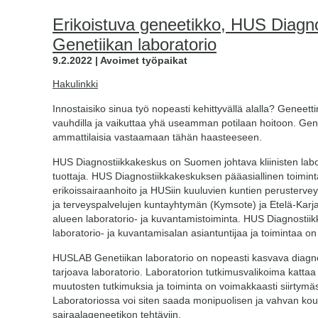
Erikoistuva geneetikko, HUS Diagn
Genetiikan laboratorio
9.2.2022 | Avoimet työpaikat
Hakulinkki
Innostaisiko sinua työ nopeasti kehittyvällä alalla? Geneettin
vauhdilla ja vaikuttaa yhä useamman potilaan hoitoon. Genet
ammattilaisia vastaamaan tähän haasteeseen.
HUS Diagnostiikkakeskus on Suomen johtava kliinisten labo
tuottaja. HUS Diagnostiikkakeskuksen pääasiallinen toimi
erikoissairaanhoito ja HUSiin kuuluvien kuntien perusterv
ja terveyspalvelujen kuntayhtymän (Kymsote) ja Etelä-Karjala
alueen laboratorio- ja kuvantamistoiminta. HUS Diagnosti
laboratorio- ja kuvantamisalan asiantuntijaa ja toimintaa on 
HUSLAB Genetiikan laboratorio on nopeasti kasvava diagnos
tarjoava laboratorio. Laboratorion tutkimusvalikoima kattaa 
muutosten tutkimuksia ja toiminta on voimakkaasti siirtymäs
Laboratoriossa voi siten saada monipuolisen ja vahvan kou
sairaalageneetikon tehtäviin.