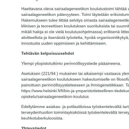
Haettavana oleva sairaalageneetikon koulutustoimi tähtää 
sairaalageneetikon pätevyyteen. Toimi täytetään erikoistum
Hakemukseen tulee liittää selvitys omasta sairaalageneeti
kliinisen ja teoreettisen koulutuksen suorituksista tai suu
mikäli hakija ei ole vielä koulutusohjelmassa) erillisenä lii
aloitteellista ja itsenäistä työotetta, hyvää organisointikyky
innostusta uuden oppimiseen ja kehittämiseen.
Tehtävän kelpoisuusehdot
Ylempi yliopistotutkinto perinnöllisyystiede pääaineena.
Asetuksen (221/94 ) mukainen tai aikaisempi vastaava ylem
sairaalageneetikon koulutukseen hakeutumiselle on filosofian
painottuen perinnöllisyystieteeseen ja ihmisgenetiikkaan. T
https://www.helsinki.fi/fi/bio-ja-ymparistotieteellinen-tiedek
opiskelu/sairaalageneetikon-koulutus
Edellytämme asiakas- ja potilastiloissa työskentelevältä tar
terveydenhuollon toimintayksiköissä työskentelevältä tervey
keuhkotuberkuloosista.
Yhteystiedot