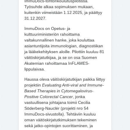
ImmuDocs-tohtorikoulutuspilotissa.
Työsuhde alkaa sopimuksen mukaan,
kuitenkin viimeistään 1.12.2025, ja päättyy
31.12.2027.
ImmuDocs on Opetus- ja
kulttuuriministeriön rahoittama
valtakunnallinen hanke, joka kouluttaa
asiantuntijoita immunologian, diagnostiikan
ja lääkekehityksen aloille. Pilottiin kuuluu 81
väitöskirjatutkijaa, ja se on osa Suomen
Akatemian rahoittamaa InFLAMES-
lippulaivaa.
Haussa oleva väitöskirjatutkijan paikka liittyy
projektiin
Evaluating Anti-viral and Immune-
Based Therapies in Cytomegalovirus-
Positive Colorectal Cancer
, jonka
vastuullisena johtajana toimii Cecilia
Söderberg-Nauclér (projekti nro 54
ImmuDocs-sivustolla). Tehtäviin kuuluu
oman väitöskirjatutkimuksen tekeminen
sekä jatko-opintojen suorittaminen, ja