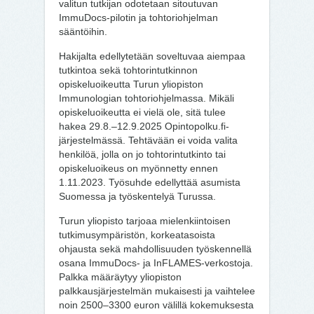
valitun tutkijan odotetaan sitoutuvan
ImmuDocs-pilotin ja tohtoriohjelman
sääntöihin.
Hakijalta edellytetään soveltuvaa aiempaa
tutkintoa sekä tohtorintutkinnon
opiskeluoikeutta Turun yliopiston
Immunologian tohtoriohjelmassa. Mikäli
opiskeluoikeutta ei vielä ole, sitä tulee
hakea 29.8.–12.9.2025 Opintopolku.fi-
järjestelmässä. Tehtävään ei voida valita
henkilöä, jolla on jo tohtorintutkinto tai
opiskeluoikeus on myönnetty ennen
1.11.2023. Työsuhde edellyttää asumista
Suomessa ja työskentelyä Turussa.
Turun yliopisto tarjoaa mielenkiintoisen
tutkimusympäristön, korkeatasoista
ohjausta sekä mahdollisuuden työskennellä
osana ImmuDocs- ja InFLAMES-verkostoja.
Palkka määräytyy yliopiston
palkkausjärjestelmän mukaisesti ja vaihtelee
noin 2500–3300 euron välillä kokemuksesta