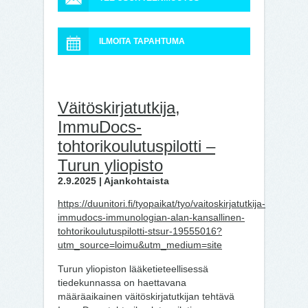
ILMOITA TAPAHTUMA
Väitöskirjatutkija,
ImmuDocs-
tohtorikoulutuspilotti –
Turun yliopisto
2.9.2025 | Ajankohtaista
https://duunitori.fi/tyopaikat/tyo/vaitoskirjatutkija-
immudocs-immunologian-alan-kansallinen-
tohtorikoulutuspilotti-stsur-19555016?
utm_source=loimu&utm_medium=site
Turun yliopiston lääketieteellisessä
tiedekunnassa on haettavana
määräaikainen väitöskirjatutkijan tehtävä