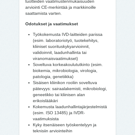
tuotteiden vaatimustenmukaisuuden
arviointi CE-merkintää ja markkinoille
saattamista varten.
Odotukset ja vaatimukset
Työkokemusta IVD-laitteiden parissa
(esim. laboratoriotyö, tuotekehitys,
kliiniset suorituskykyarvioinnit,
validoinnit, laadunhallinta tai
viranomaisvaatimukset)
Soveltuva korkeakoulututkinto (esim.
biokemia, mikrobiologia, virologia,
patologia, genetiikka)
Sisäisen kliinikon rooliin soveltuva
pätevyys: sairaalakemisti, mikrobiologi,
geneetikko tai kliinisen alan
erikoislääkäri
Kokemusta laadunhallintajärjestelmistä
(esim. ISO 13485) ja IVDR-
vaatimuksista
Kyky itsenäiseen työskentelyyn ja
teknisiin arviointeihin