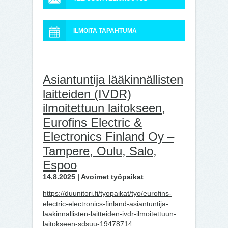
ILMOITA TAPAHTUMA
Asiantuntija lääkinnällisten
laitteiden (IVDR)
ilmoitettuun laitokseen,
Eurofins Electric &
Electronics Finland Oy –
Tampere, Oulu, Salo,
Espoo
14.8.2025 | Avoimet työpaikat
https://duunitori.fi/tyopaikat/tyo/eurofins-
electric-electronics-finland-asiantuntija-
laakinnallisten-laitteiden-ivdr-ilmoitettuun-
laitokseen-sdsuu-19478714