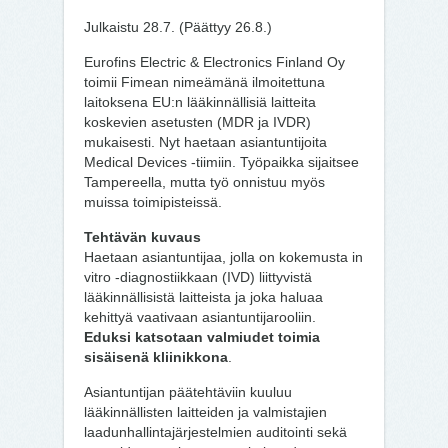
Julkaistu 28.7. (Päättyy 26.8.)
Eurofins Electric & Electronics Finland Oy
toimii Fimean nimeämänä ilmoitettuna
laitoksena EU:n lääkinnällisiä laitteita
koskevien asetusten (MDR ja IVDR)
mukaisesti. Nyt haetaan asiantuntijoita
Medical Devices -tiimiin. Työpaikka sijaitsee
Tampereella, mutta työ onnistuu myös
muissa toimipisteissä.
Tehtävän kuvaus
Haetaan asiantuntijaa, jolla on kokemusta in
vitro -diagnostiikkaan (IVD) liittyvistä
lääkinnällisistä laitteista ja joka haluaa
kehittyä vaativaan asiantuntijarooliin.
Eduksi katsotaan valmiudet toimia
sisäisenä kliinikkona
.
Asiantuntijan päätehtäviin kuuluu
lääkinnällisten laitteiden ja valmistajien
laadunhallintajärjestelmien auditointi sekä