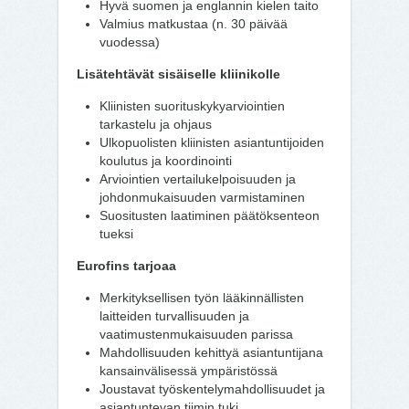
Hyvä suomen ja englannin kielen taito
Valmius matkustaa (n. 30 päivää
vuodessa)
Lisätehtävät sisäiselle kliinikolle
Kliinisten suorituskykyarviointien
tarkastelu ja ohjaus
Ulkopuolisten kliinisten asiantuntijoiden
koulutus ja koordinointi
Arviointien vertailukelpoisuuden ja
johdonmukaisuuden varmistaminen
Suositusten laatiminen päätöksenteon
tueksi
Eurofins tarjoaa
Merkityksellisen työn lääkinnällisten
laitteiden turvallisuuden ja
vaatimustenmukaisuuden parissa
Mahdollisuuden kehittyä asiantuntijana
kansainvälisessä ympäristössä
Joustavat työskentelymahdollisuudet ja
asiantuntevan tiimin tuki