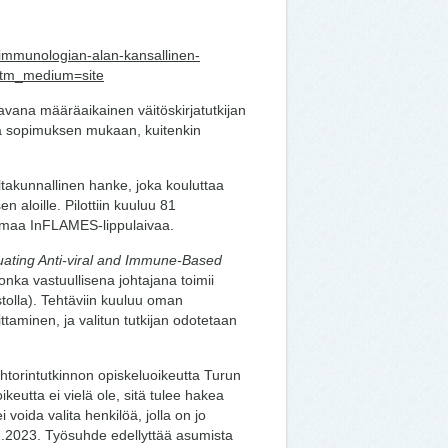
cs-immunologian-alan-kansallinen-
&utm_medium=site
avana määräaikainen väitöskirjatutkijan
aa sopimuksen mukaan, kuitenkin
takunnallinen hanke, joka kouluttaa
n aloille. Pilottiin kuuluu 81
tamaa InFLAMES-lippulaivaa.
uating Anti-viral and Immune-Based
jonka vastuullisena johtajana toimii
tolla). Tehtäviin kuuluu oman
ttaminen, ja valitun tutkijan odotetaan
ohtorintutkinnon opiskeluoikeutta Turun
keutta ei vielä ole, sitä tulee hakea
voida valita henkilöä, jolla on jo
11.2023. Työsuhde edellyttää asumista