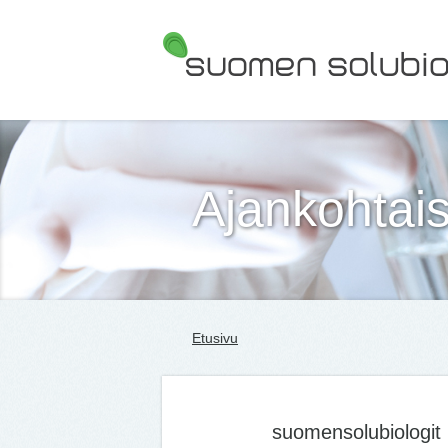
Suomen Solubiologit ry
Ajankohtais
Etusivu
suomensolubiologit