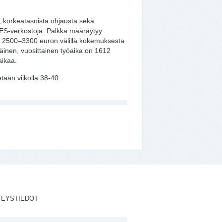
, korkeatasoista ohjausta sekä
S-verkostoja. Palkka määräytyy
in 2500–3300 euron välillä kokemuksesta
väinen, vuosittainen työaika on 1612
aikaa.
etään viikolla 38-40.
TEYSTIEDOT