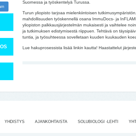
Suomessa ja työskentelyä Turussa.
ram
Turun yliopisto tarjoaa mielenkiintoisen tutkimusympäristön
mahdollisuuden työskennellä osana ImmuDocs- ja InFLAME
yliopiston palkkausjärjestelmän mukaisesti ja vaihtelee no
ja tutkimuksen edistymisestä riippuen. Tehtävä on täysipäi
tuntia, ja työsuhteessa sovelletaan kuuden kuukauden koe
TOS
Lue hakuprosessista lisää linkin kautta! Haastattelut järjest
YHDISTYS
AJANKOHTAISTA
SOLUBIOLOGI -LEHTI
YH