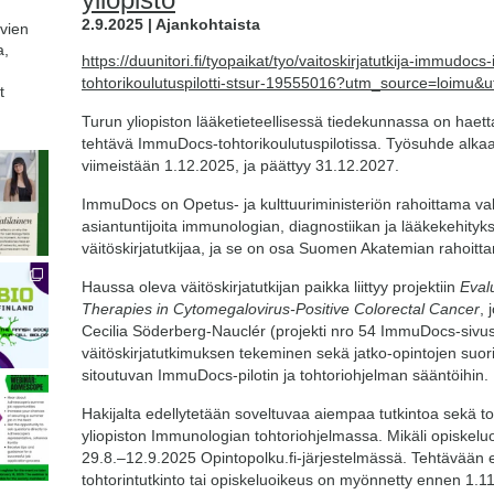
2.9.2025 | Ajankohtaista
avien
a,
https://duunitori.fi/tyopaikat/tyo/vaitoskirjatutkija-immudo
tohtorikoulutuspilotti-stsur-19555016?utm_source=loimu
t
Turun yliopiston lääketieteellisessä tiedekunnassa on haett
tehtävä ImmuDocs-tohtorikoulutuspilotissa. Työsuhde alk
viimeistään 1.12.2025, ja päättyy 31.12.2027.
ImmuDocs on Opetus- ja kulttuuriministeriön rahoittama val
asiantuntijoita immunologian, diagnostiikan ja lääkekehitykse
väitöskirjatutkijaa, ja se on osa Suomen Akatemian rahoit
Haussa oleva väitöskirjatutkijan paikka liittyy projektiin
Eval
Therapies in Cytomegalovirus-Positive Colorectal Cancer
, 
Cecilia Söderberg-Nauclér (projekti nro 54 ImmuDocs-sivus
väitöskirjatutkimuksen tekeminen sekä jatko-opintojen suori
sitoutuvan ImmuDocs-pilotin ja tohtoriohjelman sääntöihin.
Hakijalta edellytetään soveltuvaa aiempaa tutkintoa sekä t
yliopiston Immunologian tohtoriohjelmassa. Mikäli opiskeluoi
29.8.–12.9.2025 Opintopolku.fi-järjestelmässä. Tehtävään ei 
tohtorintutkinto tai opiskeluoikeus on myönnetty ennen 1.