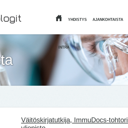
YHDISTYS
AJANKOHTAISTA
ETUSIVU
INTRA
ta
Väitöskirjatutkija, ImmuDocs-tohtori
yliopisto