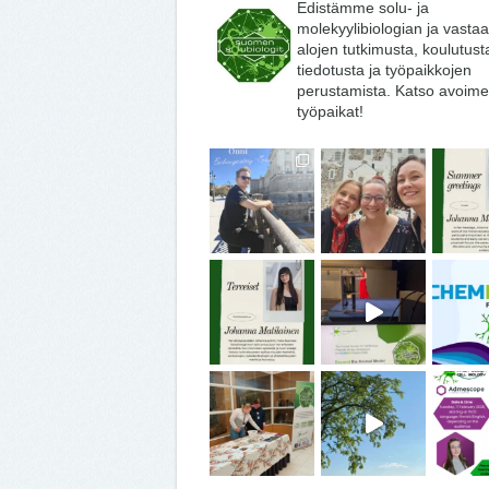
Edistämme solu- ja
molekyylibiologian ja vasta
alojen tutkimusta, koulutust
tiedotusta ja työpaikkojen
perustamista. Katso avoime
työpaikat!