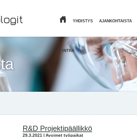
YHDISTYS
AJANKOHTAISTA
ETUSIVU
INTRA
ta
R&D Projektipäällikkö
29.3.2021 | Avoimet työpaikat