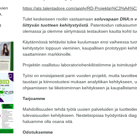
avien
https://ats.talentadore.com/apply/RD-Projektip%C3%A4
a,
Tulet keskeiseen rooliin vastaamaan
soluvapaan DNA:n ve
liittyvän tuotteen kehitystyöstä
. Patentoidun ratkaisumm
t
olemassa ja olemme siirtymässä testauksen kautta kohti tu
Käytännössä tehtäviisi tulee kuulumaan ensi vaiheessa tuot
kehitystyön loppuun vieminen, kaupallisen prototyypin kehit
saattaminen markkinoille.
Projektiin osallistuu laboratoriohenkilöstömme ja toimitusjo
Työsi on ensisijaisesti parin vuoden projekti, mutta tavoi
taustasi ja kiinnostustesi mukaan analytiikan kehitykseen, 
ohjaamiseen tai liiketoiminnan kehitykseen ja kaupallistam
Tarjoamme
Mahdollisuuden tehdä työtä uusien palveluiden ja tuotteide
tulevaisuuden kehitykseen. Nestebiopsiaa hyödyntävä diag
haluamme olla osana sitä.
Odotuksemme