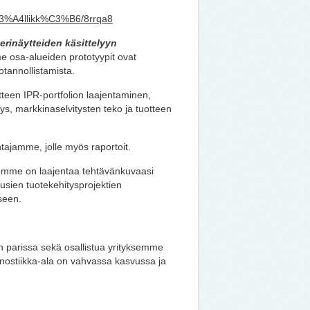
%C3%A4llikk%C3%B6/8rrqa8
rinäytteiden käsittelyyn
e osa-alueiden prototyypit ovat
otannollistamista.
teen IPR-portfolion laajentaminen,
ys, markkinaselvitysten teko ja tuotteen
htajamme, jolle myös raportoit.
tteemme on laajentaa tehtävänkuvaasi
uusien tuotekehitysprojektien
iseen.
n parissa sekä osallistua yrityksemme
nostiikka-ala on vahvassa kasvussa ja