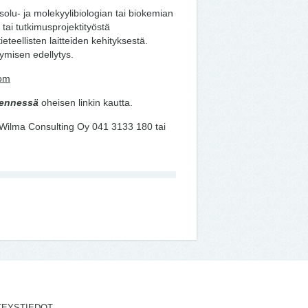
 solu- ja molekyylibiologian tai biokemian
ai tutkimusprojektityöstä
tieteellisten laitteiden kehityksestä.
ymisen edellytys.
om
mennessä
oheisen linkin kautta.
 / Wilma Consulting Oy 041 3133 180 tai
TEYSTIEDOT