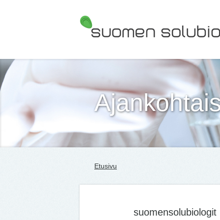
Suomen Solubiologit ry
Ajankohtais
Etusivu
suomensolubiologit