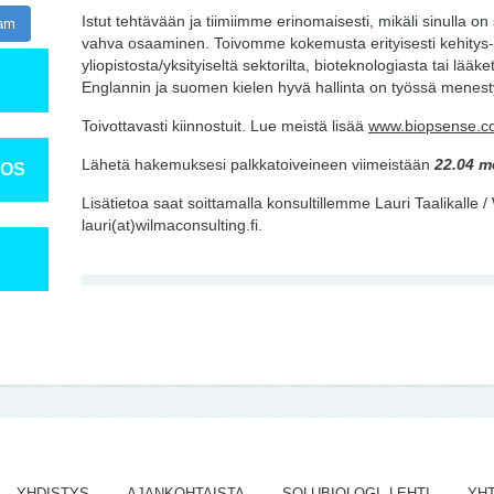
Istut tehtävään ja tiimiimme erinomaisesti, mikäli sinulla on
ram
vahva osaaminen. Toivomme kokemusta erityisesti kehitys- t
yliopistosta/yksityiseltä sektorilta, bioteknologiasta tai lääke
Englannin ja suomen kielen hyvä hallinta on työssä menest
Toivottavasti kiinnostuit. Lue meistä lisää
www.biopsense.c
Lähetä hakemuksesi palkkatoiveineen viimeistään
22.04 
TOS
Lisätietoa saat soittamalla konsultillemme Lauri Taalikalle
lauri(at)wilmaconsulting.fi.
YHDISTYS
AJANKOHTAISTA
SOLUBIOLOGI -LEHTI
YH