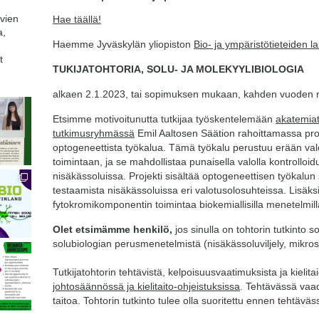
avien
Hae täällä!
a,
Haemme Jyväskylän yliopiston
Bio- ja ympäristötieteiden la
t
TUKIJATOHTORIA, SOLU- JA MOLEKYYLIBIOLOGIA
alkaen 2.1.2023, tai sopimuksen mukaan, kahden vuoden 
Etsimme motivoitunutta tutkijaa työskentelemään
akatemiat
tutkimusryhmässä
Emil Aaltosen Säätion rahoittamassa proj
optogeneettista työkalua. Tämä työkalu perustuu erään valo
toimintaan, ja se mahdollistaa punaisella valolla kontrollo
nisäkässoluissa. Projekti sisältää optogeneettisen työkalun
testaamista nisäkässoluissa eri valotusolosuhteissa. Lisäksi
fytokromikomponentin toimintaa biokemiallisilla menetelmill
Olet etsimämme henkilö,
jos sinulla on tohtorin tutkinto 
solubiologian perusmenetelmistä (nisäkässoluviljely, mikrosk
Tutkijatohtorin tehtävistä, kelpoisuusvaatimuksista ja kieli
johtosäännössä ja kielitaito-ohjeistuksissa
. Tehtävässä vaa
taitoa. Tohtorin tutkinto tulee olla suoritettu ennen tehtäväs