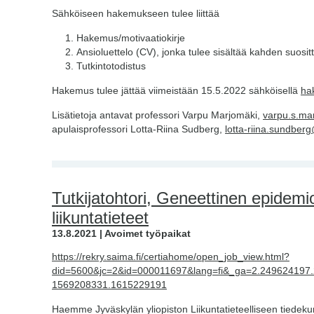
Sähköiseen hakemukseen tulee liittää
Hakemus/motivaatiokirje
Ansioluettelo (CV), jonka tulee sisältää kahden suositt
Tutkintotodistus
Hakemus tulee jättää viimeistään 15.5.2022 sähköisellä
ha
Lisätietoja antavat professori Varpu Marjomäki,
varpu.s.mar
apulaisprofessori Lotta-Riina Sudberg,
lotta-riina.sundberg
Tutkijatohtori, Geneettinen epidemio
liikuntatieteet
13.8.2021 | Avoimet työpaikat
https://rekry.saima.fi/certiahome/open_job_view.html?
did=5600&jc=2&id=000011697&lang=fi&_ga=2.249624197
1569208331.1615229191
Haemme Jyväskylän yliopiston Liikuntatieteelliseen tiedek