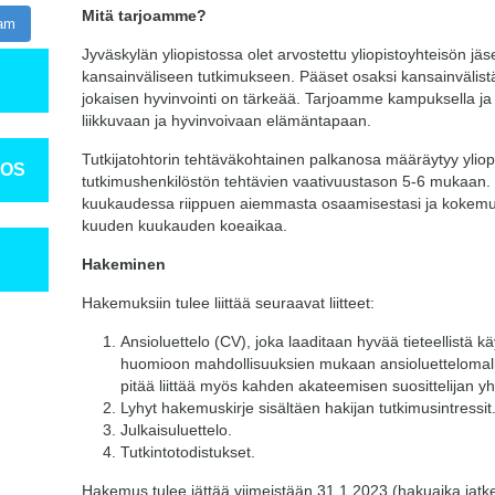
Mitä tarjoamme?
ram
Jyväskylän yliopistossa olet arvostettu yliopistoyhteisön jä
kansainväliseen tutkimukseen. Pääset osaksi kansainvälist
jokaisen hyvinvointi on tärkeää. Tarjoamme kampuksella ja 
liikkuvaan ja hyvinvoivaan elämäntapaan.
Tutkijatohtorin tehtäväkohtainen palkanosa määräytyy yliop
TOS
tutkimushenkilöstön tehtävien vaativuustason 5-6 mukaan.
kuukaudessa riippuen aiemmasta osaamisestasi ja kokemu
kuuden kuukauden koeaikaa.
Hakeminen
Hakemuksiin tulee liittää seuraavat liitteet:
Ansioluettelo (CV), joka laaditaan hyvää tieteellistä 
huomioon mahdollisuuksien mukaan ansioluettelomall
pitää liittää myös kahden akateemisen suosittelijan yh
Lyhyt hakemuskirje sisältäen hakijan tutkimusintressit
Julkaisuluettelo.
Tutkintotodistukset.
Hakemus tulee jättää viimeistään 31.1.2023 (hakuaika jatke