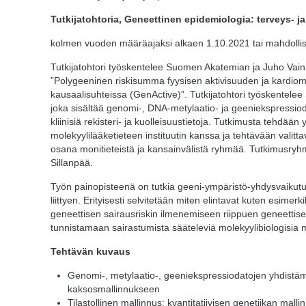
Tutkijatohtoria,
Geneettinen epidemiologia: terveys- ja 
kolmen vuoden määräajaksi alkaen 1.10.2021 tai mahdolli
Tutkijatohtori työskentelee Suomen Akatemian ja Juho Vai
”Polygeeninen riskisumma fyysisen aktivisuuden ja kardiom
kausaalisuhteissa (GenActive)”. Tutkijatohtori työskentelee
joka sisältää genomi-, DNA-metylaatio- ja geeniekspressi
kliinisiä rekisteri- ja kuolleisuustietoja. Tutkimusta tehdä
molekyylilääketieteen instituutin kanssa ja tehtävään valit
osana monitieteistä ja kansainvälistä ryhmää. Tutkimusryhm
Sillanpää.
Työn painopisteenä on tutkia geeni-ympäristö-yhdysvaikutuk
liittyen. Erityisesti selvitetään miten elintavat kuten esimerk
geneettisen sairausriskin ilmenemiseen riippuen geneettisen
tunnistamaan sairastumista sääteleviä molekyylibiologisia 
Tehtävän kuvaus
Genomi-, metylaatio-, geeniekspressiodatojen yhdistä
kaksosmallinnukseen
Tilastollinen mallinnus: kvantitatiivisen genetiikan mal