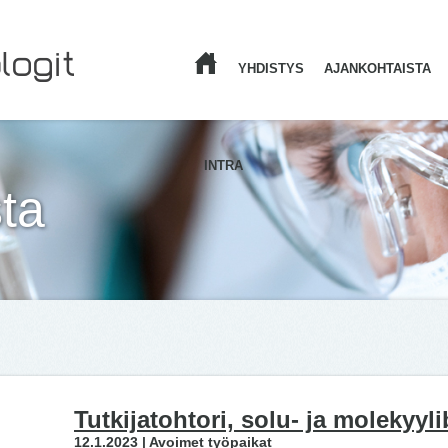
YHDISTYS
AJANKOHTAISTA
ETUSIVU
INTRA
ta
Tutkijatohtori, solu- ja molekyyli
12.1.2023 | Avoimet työpaikat