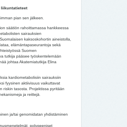
liikuntatieteet
simman pian sen jälkeen.
nion säätiön rahoittamassa hankkeessa
etabolisten sairauksien
 Suomalaisen kaksoskohortin aineistolla,
odataa, elämäntapaseurantoja sekä
än yhteistyössä Suomen
tava tutkija pääsee työskentelemään
ää johtaa Akatemiatutkija Elina
sia kardiometabolisiin sairauksiin
iksi fyysinen aktiivisuus vaikuttavat
 riskin tasosta. Projektissa pyritään
mekanismeja ja reittejä.
minen ja/tai genomidatan yhdistäminen
linnusmenetelmät, polygeeniset