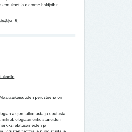
hakemukset ja olemme hakijoihin
ala@jyu.fi
.
itokselle
. Määräaikaisuuden perusteena on
logian alojen tutkimusta ja opetusta
a mikrobiologiaan erikoistuneiden
erkiksi elatusaineiden ja
yä, virusten tuottoa ja puhdistusta ja