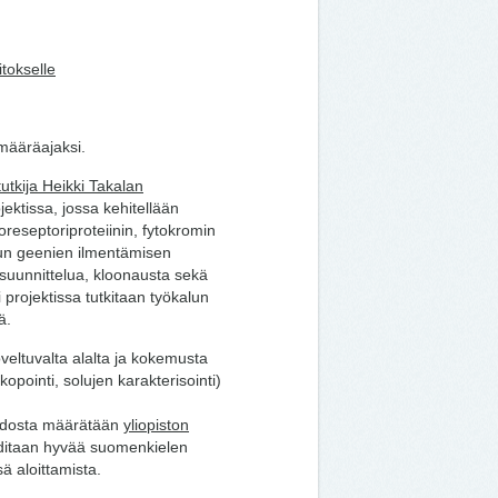
itokselle
määräajaksi.
utkija Heikki Takalan
ektissa, jossa kehitellään
reseptoriproteiinin, fytokromin
idun geenien ilmentämisen
 suunnittelua, kloonausta sekä
 projektissa tutkitaan työkalun
ä.
soveltuvalta alalta ja kokemusta
opointi, solujen karakterisointi)
taidosta määrätään
yliopiston
ditaan hyvää suomenkielen
sä aloittamista.