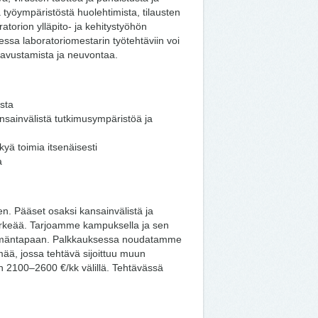
a työympäristöstä huolehtimista, tilausten
ratorion ylläpito- ja kehitystyöhön
ssa laboratoriomestarin työtehtäviin voi
n avustamista ja neuvontaa.
usta
sainvälistä tutkimusympäristöä ja
yä toimia itsenäisesti
a
sen. Pääset osaksi kansainvälistä ja
tärkeää. Tarjoamme kampuksella ja sen
 elämäntapaan. Palkkauksessa noudatamme
ää, jossa tehtävä sijoittuu muun
in 2100–2600 €/kk välillä. Tehtävässä