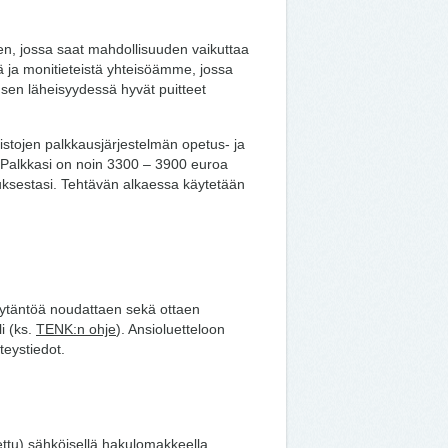
sen, jossa saat mahdollisuuden vaikuttaa
ä ja monitieteistä yhteisöämme, jossa
sen läheisyydessä hyvät puitteet
istojen palkkausjärjestelmän opetus- ja
 Palkkasi on noin 3300 – 3900 euroa
ksestasi. Tehtävän alkaessa käytetään
käytäntöä noudattaen sekä ottaen
i (ks.
TENK:n ohje
). Ansioluetteloon
teystiedot.
.
ttu) sähköisellä hakulomakkeella.