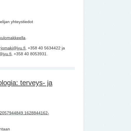
elijan yhteystiedot
kulomakkeella
.
jomaki@jyu.fi,
+358 40 5634422 ja
@jyu.fi,
+358 40 8053931.
logia: terveys- ja
.2057944849.1628844162-
untaan