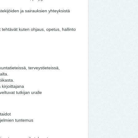
atekijöiden ja sairauksien yhteyksistä
t tehtävät kuten ohjaus, opetus, hallinto
ikuntatieteissä, terveystieteissä,
alta.
iikasta.
kirjoittajana
eltuvat tutkijan uralle
taidot
hjelmien tuntemus