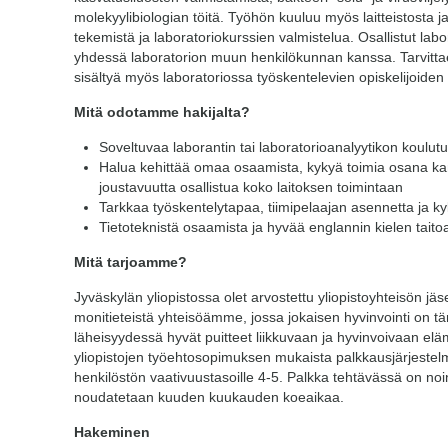
molekyylibiologian töitä. Työhön kuuluu myös laitteistosta j
tekemistä ja laboratoriokurssien valmistelua. Osallistut labo
yhdessä laboratorion muun henkilökunnan kanssa. Tarvittae
sisältyä myös laboratoriossa työskentelevien opiskelijoide
Mitä odotamme hakijalta?
Soveltuvaa laborantin tai laboratorioanalyytikon koulut
Halua kehittää omaa osaamista, kykyä toimia osana kan
joustavuutta osallistua koko laitoksen toimintaan
Tarkkaa työskentelytapaa, tiimipelaajan asennetta ja kyk
Tietoteknistä osaamista ja hyvää englannin kielen taito
Mitä tarjoamme?
Jyväskylän yliopistossa olet arvostettu yliopistoyhteisön jä
monitieteistä yhteisöämme, jossa jokaisen hyvinvointi on 
läheisyydessä hyvät puitteet liikkuvaan ja hyvinvoivaan
yliopistojen työehtosopimuksen mukaista palkkausjärjestelm
henkilöstön vaativuustasoille 4-5. Palkka tehtävässä on no
noudatetaan kuuden kuukauden koeaikaa.
Hakeminen