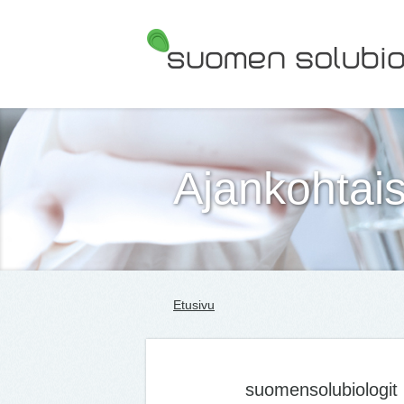
Suomen Solubiologit ry
Ajankohtais
Etusivu
suomensolubiologit