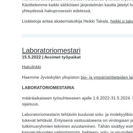
Käsittelemme kaikki sähköisen järjestelmän kautta jätetyt 
yhteydessä hakuprosessin edetessä.
Lisätietoja antaa akatemiatutkija Heikki Takala,
heikki.p.tak
Laboratoriomestari
15.5.2022 | Avoimet työpaikat
Hakulinkki
Haemme Jyväskylän yliopiston
bio- ja ympäristötieteiden la
LABORATORIOMESTARIA
määräaikaiseen työsuhteeseen ajalle 1.6.2022-31.5.2024
sijaisuus.
Laboratoriomestarin tehtäviin kuuluvat solu- ja molekyylibio
tukevat tehtävät. Erityisenä vastuualueena on virologiaan j
tutkimusryhmien tekninen avustaminen. Tähän sisältyy esim
kasvatusliuosten valmistamista, bakteeri- solu- ja virusviljel