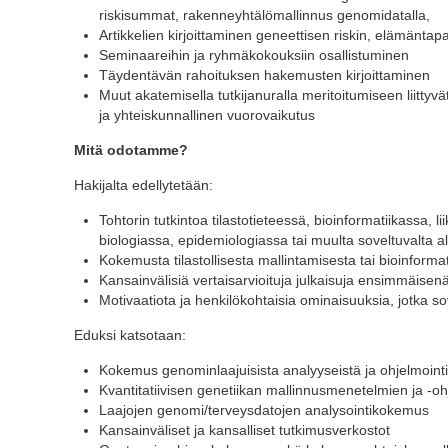
riskisummat, rakenneyhtälömallinnus genomidatalla,
Artikkelien kirjoittaminen geneettisen riskin, elämäntap
Seminaareihin ja ryhmäkokouksiin osallistuminen
Täydentävän rahoituksen hakemusten kirjoittaminen
Muut akatemisella tutkijanuralla meritoitumiseen liittyvä
ja yhteiskunnallinen vuorovaikutus
Mitä odotamme?
Hakijalta edellytetään:
Tohtorin tutkintoa tilastotieteessä, bioinformatiikassa, li
biologiassa, epidemiologiassa tai muulta soveltuvalta al
Kokemusta tilastollisesta mallintamisesta tai bioinformat
Kansainvälisiä vertaisarvioituja julkaisuja ensimmäisenä 
Motivaatiota ja henkilökohtaisia ominaisuuksia, jotka sov
Eduksi katsotaan:
Kokemus genominlaajuisista analyyseistä ja ohjelmointi
Kvantitatiivisen genetiikan mallinnusmenetelmien ja -o
Laajojen genomi/terveysdatojen analysointikokemus
Kansainväliset ja kansalliset tutkimusverkostot