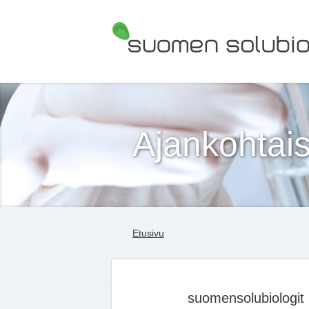
Suomen Solubiologit ry
Ajankohtais
Etusivu
suomensolubiologit