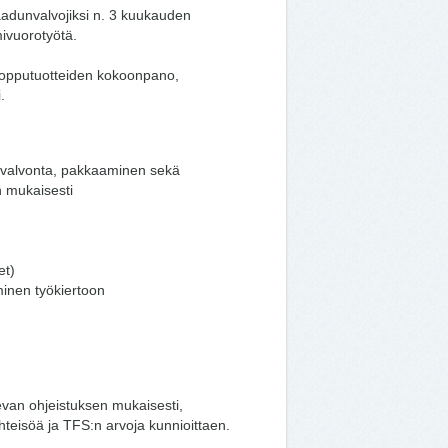
adunvalvojiksi n. 3 kuukauden
mivuorotyötä.
 lopputuotteiden kokoonpano,
.
nvalvonta, pakkaaminen sekä
n mukaisesti
et)
minen työkiertoon
van ohjeistuksen mukaisesti,
hteisöä ja TFS:n arvoja kunnioittaen.