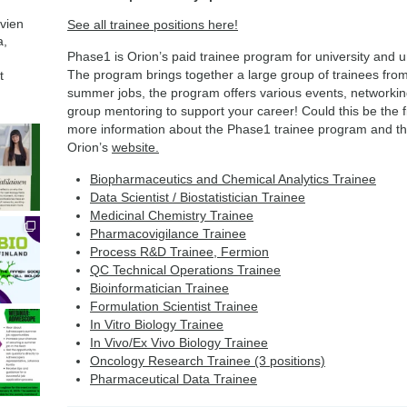
avien
See all trainee positions here!
a,
Phase1 is Orion’s paid trainee program for university and u
The program brings together a large group of trainees from d
t
summer jobs, the program offers various events, networkin
group mentoring to support your career! Could this be the f
more information about the Phase1 trainee program and the 
Orion’s
website.
Biopharmaceutics and Chemical Analytics Trainee
Data Scientist / Biostatistician Trainee
Medicinal Chemistry Trainee
Pharmacovigilance Trainee
Process R&D Trainee, Fermion
QC Technical Operations Trainee
Bioinformatician Trainee
Formulation Scientist Trainee
In Vitro Biology Trainee
In Vivo/Ex Vivo Biology Trainee
Oncology Research Trainee (3 positions)
Pharmaceutical Data Trainee