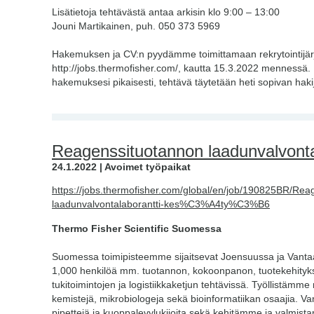
Lisätietoja tehtävästä antaa arkisin klo 9:00 – 13:00
Jouni Martikainen, puh. 050 373 5969
Hakemuksen ja CV:n pyydämme toimittamaan rekrytointijä
http://jobs.thermofisher.com/, kautta 15.3.2022 mennessä
hakemuksesi pikaisesti, tehtävä täytetään heti sopivan haki
Reagenssituotannon laadunvalvonta
24.1.2022 | Avoimet työpaikat
https://jobs.thermofisher.com/global/en/job/190825BR/Rea
laadunvalvontalaborantti-kes%C3%A4ty%C3%B6
Thermo Fisher Scientific Suomessa
Suomessa toimipisteemme sijaitsevat Joensuussa ja Vantaal
1,000 henkilöä mm. tuotannon, kokoonpanon, tuotekehityks
tukitoimintojen ja logistiikkaketjun tehtävissä. Työllistämme 
kemistejä, mikrobiologeja sekä bioinformatiikan osaajia.
pipettejä ja kuoppalevylukijoita sekä kehitämme ja valmist