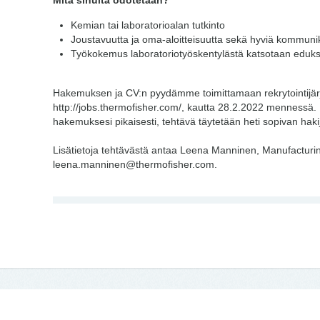
Mitä sinulta odotetaan?
Kemian tai laboratorioalan tutkinto
Joustavuutta ja oma-aloitteisuutta sekä hyviä kommuniko
Työkokemus laboratoriotyöskentylästä katsotaan eduks
Hakemuksen ja CV:n pyydämme toimittamaan rekrytointijä
http://jobs.thermofisher.com/, kautta 28.2.2022 mennessä
hakemuksesi pikaisesti, tehtävä täytetään heti sopivan haki
Lisätietoja tehtävästä antaa Leena Manninen, Manufactur
leena.manninen@thermofisher.com.