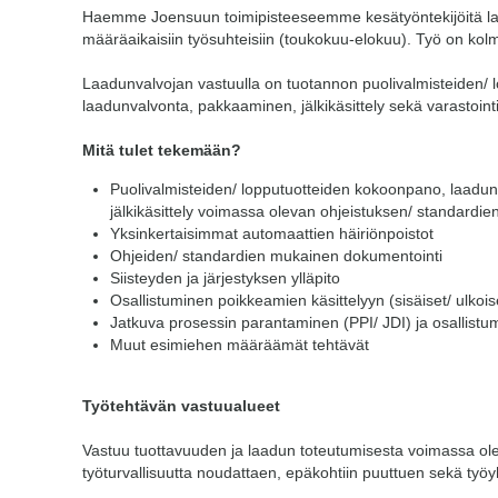
Haemme Joensuun toimipisteeseemme kesätyöntekijöitä la
määräaikaisiin työsuhteisiin (toukokuu-elokuu). Työ on kol
Laadunvalvojan vastuulla on tuotannon puolivalmisteiden/
laadunvalvonta, pakkaaminen, jälkikäsittely sekä varastointi
Mitä tulet tekemään?
Puolivalmisteiden/ lopputuotteiden kokoonpano, laadu
jälkikäsittely voimassa olevan ohjeistuksen/ standardie
Yksinkertaisimmat automaattien häiriönpoistot
Ohjeiden/ standardien mukainen dokumentointi
Siisteyden ja järjestyksen ylläpito
Osallistuminen poikkeamien käsittelyyn (sisäiset/ ulkois
Jatkuva prosessin parantaminen (PPI/ JDI) ja osallistu
Muut esimiehen määräämät tehtävät
Työtehtävän vastuualueet
Vastuu tuottavuuden ja laadun toteutumisesta voimassa ole
työturvallisuutta noudattaen, epäkohtiin puuttuen sekä työy