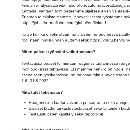
kemian analysaattoreita, laboratorioautomaatioratkaisuja sek
tuotteita. Vantaan toimipisteemme sijaitsee aivan Vantaan
Suomen toimipisteistämme, innovatiivisesta työstämme sek
https://jobs.thermofisher.com/global/en/finland
Katso kuinka ohjelmistoammattilaisemme Suomessa nauttiva
roolistaan ihmiskunnan auttamiseksi: https://youtu.be/wD
Miten pääset työssäsi vaikuttamaan?
Tehtävässä pääset toimimaan reagenssituotannossa reage
monipuolisissa tehtävissä. Etsimämme henkilö on huolellin
itsenäiseen työskentelyyn, mutta osaa toimia myös osana ti
1.6.-31.8.2022.
Mitä tulet tekemään?
Reagenssien laadunvalvonta ja -seuranta sekä arvojen
Sisäiset laaduntarkastustestaukset sekä laitteiden laad
Testaustulosten käsittely sekä raportointi