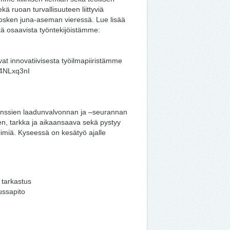
ä ruoan turvallisuuteen liittyviä
kosken juna-aseman vieressä. Lue lisää
ä osaavista työntekijöistämme:
t innovatiivisesta työilmapiiristämme
m4NLxq3nI
nssien laadunvalvonnan ja –seurannan
en, tarkka ja aikaansaava sekä pystyy
imiä. Kyseessä on kesätyö ajalle
 tarkastus
ussapito