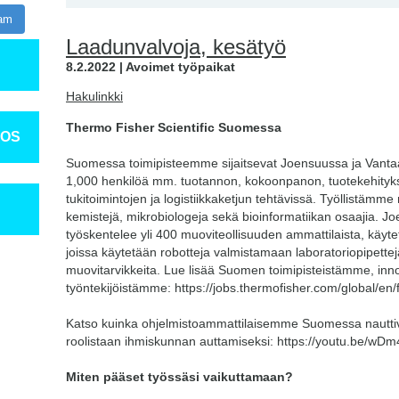
ram
Laadunvalvoja, kesätyö
8.2.2022 | Avoimet työpaikat
Hakulinkki
Thermo Fisher Scientific Suomessa
TOS
Suomessa toimipisteemme sijaitsevat Joensuussa ja Vantaal
1,000 henkilöä mm. tuotannon, kokoonpanon, tuotekehityks
tukitoimintojen ja logistiikkaketjun tehtävissä. Työllistämme 
kemistejä, mikrobiologeja sekä bioinformatiikan osaajia. J
työskentelee yli 400 muoviteollisuuden ammattilaista, käyt
joissa käytetään robotteja valmistamaan laboratoriopipettejä
muovitarvikkeita. Lue lisää Suomen toimipisteistämme, inn
työntekijöistämme: https://jobs.thermofisher.com/global/en/
Katso kuinka ohjelmistoammattilaisemme Suomessa nauttiva
roolistaan ihmiskunnan auttamiseksi: https://youtu.be/wD
Miten pääset työssäsi vaikuttamaan?