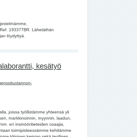
rjestelmämme,
. Ref. 193377BR. Lähetäthän
jan löydyttyä.
laborantti, kesätyö
genssituotannon-
la, joissa työllistämme yhteensä yli
en, markkinoinnin, myynnin, laadun,
mm. eri insinööritieteiden osaajia,
 Vantaan toimipisteessämme kehitämme
amme kliinisen kemian sekä teollisen