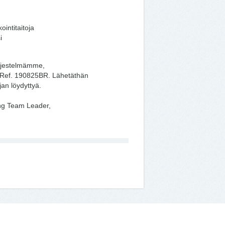
intitaitoja
i
rjestelmämme,
. Ref. 190825BR. Lähetäthän
jan löydyttyä.
ing Team Leader,