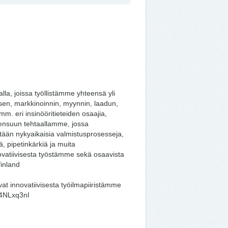
la, joissa työllistämme yhteensä yli
en, markkinoinnin, myynnin, laadun,
mm. eri insinööritieteiden osaajia,
oensuun tehtaallamme, jossa
etään nykyaikaisia valmistusprosesseja,
, pipetinkärkiä ja muita
ovatiivisesta työstämme sekä osaavista
finland
t innovatiivisesta työilmapiiristämme
m4NLxq3nI