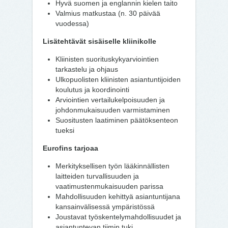
Hyvä suomen ja englannin kielen taito
Valmius matkustaa (n. 30 päivää
vuodessa)
Lisätehtävät sisäiselle kliinikolle
Kliinisten suorituskykyarviointien
tarkastelu ja ohjaus
Ulkopuolisten kliinisten asiantuntijoiden
koulutus ja koordinointi
Arviointien vertailukelpoisuuden ja
johdonmukaisuuden varmistaminen
Suositusten laatiminen päätöksenteon
tueksi
Eurofins tarjoaa
Merkityksellisen työn lääkinnällisten
laitteiden turvallisuuden ja
vaatimustenmukaisuuden parissa
Mahdollisuuden kehittyä asiantuntijana
kansainvälisessä ympäristössä
Joustavat työskentelymahdollisuudet ja
asiantuntevan tiimin tuki