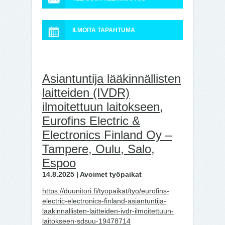
ILMOITA TAPAHTUMA
Asiantuntija lääkinnällisten
laitteiden (IVDR)
ilmoitettuun laitokseen,
Eurofins Electric &
Electronics Finland Oy –
Tampere, Oulu, Salo,
Espoo
14.8.2025 | Avoimet työpaikat
https://duunitori.fi/tyopaikat/tyo/eurofins-
electric-electronics-finland-asiantuntija-
laakinnallisten-laitteiden-ivdr-ilmoitettuun-
laitokseen-sdsuu-19478714