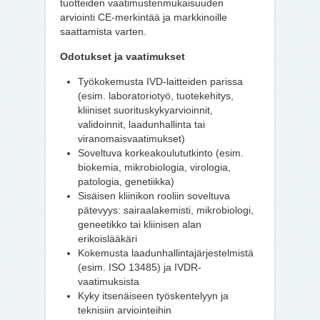
tuotteiden vaatimustenmukaisuuden
arviointi CE-merkintää ja markkinoille
saattamista varten.
Odotukset ja vaatimukset
Työkokemusta IVD-laitteiden parissa
(esim. laboratoriotyö, tuotekehitys,
kliiniset suorituskykyarvioinnit,
validoinnit, laadunhallinta tai
viranomaisvaatimukset)
Soveltuva korkeakoulututkinto (esim.
biokemia, mikrobiologia, virologia,
patologia, genetiikka)
Sisäisen kliinikon rooliin soveltuva
pätevyys: sairaalakemisti, mikrobiologi,
geneetikko tai kliinisen alan
erikoislääkäri
Kokemusta laadunhallintajärjestelmistä
(esim. ISO 13485) ja IVDR-
vaatimuksista
Kyky itsenäiseen työskentelyyn ja
teknisiin arviointeihin