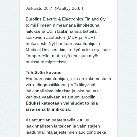
Julkaistu 28.7. (Päättyy 26.8.)
Eurofins Electric & Electronics Finland Oy
toimii Fimean nimeämänä ilmoitettuna
laitoksena EU:n lääkinnällisiä laitteita
koskevien asetusten (MDR ja IVDR)
mukaisesti. Nyt haetaan asiantuntijoita
Medical Devices -tiimiin. Työpaikka sijaitsee
Tampereella, mutta työ onnistuu myös
muissa toimipisteissä.
Tehtävän kuvaus
Haetaan asiantuntijaa, jolla on kokemusta in
vitro -diagnostiikkaan (IVD) liittyvistä
lääkinnällisistä laitteista ja joka haluaa
kehittyä vaativaan asiantuntijarooliin.
Eduksi katsotaan valmiudet toimia
sisäisenä kliinikkona
.
Asiantuntijan päätehtäviin kuuluu
lääkinnällisten laitteiden ja valmistajien
laadunhallintajärjestelmien auditointi sekä