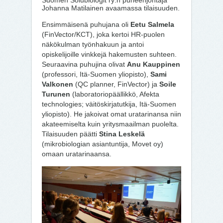
Suomen Solubiologit ry:n puheenjohtaja
Johanna Matilainen avaamassa tilaisuuden.
Ensimmäisenä puhujana oli
Eetu Salmela
(FinVector/KCT), joka kertoi HR-puolen
näkökulman työnhakuun ja antoi
opiskelijoille vinkkejä hakemusten suhteen.
Seuraavina puhujina olivat
Anu Kauppinen
(professori, Itä-Suomen yliopisto),
Sami
Valkonen
(QC planner, FinVector) ja
Soile
Turunen
(laboratoriopäällikkö, Afekta
technologies; väitöskirjatutkija, Itä-Suomen
yliopisto). He jakoivat omat uratarinansa niin
akateemiselta kuin yritysmaailman puolelta.
Tilaisuuden päätti
Stina Leskelä
(mikrobiologian asiantuntija, Movet oy)
omaan uratarinaansa.