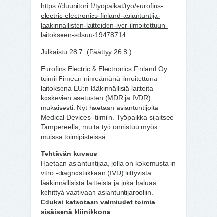
https://duunitori.fi/tyopaikat/tyo/eurofins-
electric-electronics-finland-asiantuntija-
laakinnallisten-laitteiden-ivdr-ilmoitettuun-
laitokseen-sdsuu-19478714
Julkaistu 28.7. (Päättyy 26.8.)
Eurofins Electric & Electronics Finland Oy
toimii Fimean nimeämänä ilmoitettuna
laitoksena EU:n lääkinnällisiä laitteita
koskevien asetusten (MDR ja IVDR)
mukaisesti. Nyt haetaan asiantuntijoita
Medical Devices -tiimiin. Työpaikka sijaitsee
Tampereella, mutta työ onnistuu myös
muissa toimipisteissä.
Tehtävän kuvaus
Haetaan asiantuntijaa, jolla on kokemusta in
vitro -diagnostiikkaan (IVD) liittyvistä
lääkinnällisistä laitteista ja joka haluaa
kehittyä vaativaan asiantuntijarooliin.
Eduksi katsotaan valmiudet toimia
sisäisenä kliinikkona
.