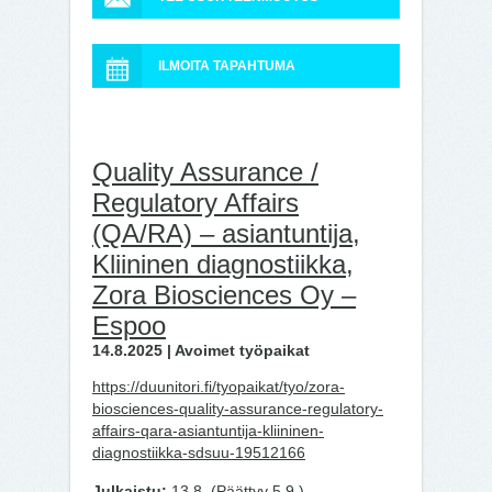
ILMOITA TAPAHTUMA
Quality Assurance /
Regulatory Affairs
(QA/RA) – asiantuntija,
Kliininen diagnostiikka,
Zora Biosciences Oy –
Espoo
14.8.2025 | Avoimet työpaikat
https://duunitori.fi/tyopaikat/tyo/zora-
biosciences-quality-assurance-regulatory-
affairs-qara-asiantuntija-kliininen-
diagnostiikka-sdsuu-19512166
Julkaistu:
13.8. (Päättyy 5.9.)