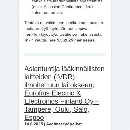
sähköisistä laadunhallintajärjestelmistä
(esim. Atlassian Confluence, Jira)
katsotaan eduksi
Tehtävä on vakituinen ja alkaa sopimuksen
mukaan. Työ täytetään heti sopivan
henkilön löydyttyä. Lisätietoa hakemisesta
linkin kautta,
hae 5.9.2025 mennessä
.
Asiantuntija lääkinnällisten
laitteiden (IVDR)
ilmoitettuun laitokseen,
Eurofins Electric &
Electronics Finland Oy –
Tampere, Oulu, Salo,
Espoo
14.8.2025 | Avoimet työpaikat