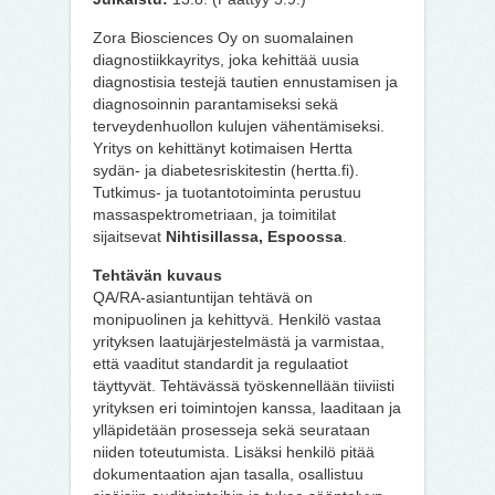
Zora Biosciences Oy on suomalainen
diagnostiikkayritys, joka kehittää uusia
diagnostisia testejä tautien ennustamisen ja
diagnosoinnin parantamiseksi sekä
terveydenhuollon kulujen vähentämiseksi.
Yritys on kehittänyt kotimaisen Hertta
sydän- ja diabetesriskitestin (hertta.fi).
Tutkimus- ja tuotantotoiminta perustuu
massaspektrometriaan, ja toimitilat
sijaitsevat
Nihtisillassa, Espoossa
.
Tehtävän kuvaus
QA/RA-asiantuntijan tehtävä on
monipuolinen ja kehittyvä. Henkilö vastaa
yrityksen laatujärjestelmästä ja varmistaa,
että vaaditut standardit ja regulaatiot
täyttyvät. Tehtävässä työskennellään tiiviisti
yrityksen eri toimintojen kanssa, laaditaan ja
ylläpidetään prosesseja sekä seurataan
niiden toteutumista. Lisäksi henkilö pitää
dokumentaation ajan tasalla, osallistuu