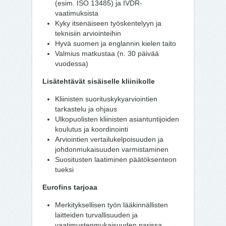
(esim. ISO 13485) ja IVDR-
vaatimuksista
Kyky itsenäiseen työskentelyyn ja
teknisiin arviointeihin
Hyvä suomen ja englannin kielen taito
Valmius matkustaa (n. 30 päivää
vuodessa)
Lisätehtävät sisäiselle kliinikolle
Kliinisten suorituskykyarviointien
tarkastelu ja ohjaus
Ulkopuolisten kliinisten asiantuntijoiden
koulutus ja koordinointi
Arviointien vertailukelpoisuuden ja
johdonmukaisuuden varmistaminen
Suositusten laatiminen päätöksenteon
tueksi
Eurofins tarjoaa
Merkityksellisen työn lääkinnällisten
laitteiden turvallisuuden ja
vaatimustenmukaisuuden parissa