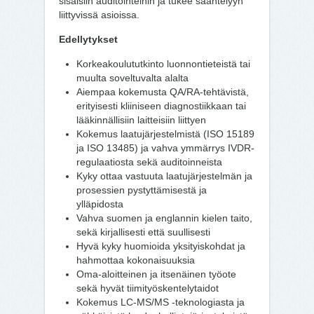
sisäisiin auditointeihin ja tukee sääntelyyn
liittyvissä asioissa.
Edellytykset
Korkeakoulututkinto luonnontieteistä tai
muulta soveltuvalta alalta
Aiempaa kokemusta QA/RA-tehtävistä,
erityisesti kliiniseen diagnostiikkaan tai
lääkinnällisiin laitteisiin liittyen
Kokemus laatujärjestelmistä (ISO 15189
ja ISO 13485) ja vahva ymmärrys IVDR-
regulaatiosta sekä auditoinneista
Kyky ottaa vastuuta laatujärjestelmän ja
prosessien pystyttämisestä ja
ylläpidosta
Vahva suomen ja englannin kielen taito,
sekä kirjallisesti että suullisesti
Hyvä kyky huomioida yksityiskohdat ja
hahmottaa kokonaisuuksia
Oma-aloitteinen ja itsenäinen työote
sekä hyvät tiimityöskentelytaidot
Kokemus LC-MS/MS -teknologiasta ja