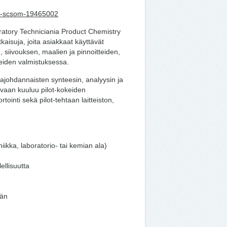
cian-scsom-19465002
ratory Techniciania Product Chemistry
aisuja, joita asiakkaat käyttävät
, siivouksen, maalien ja pinnoitteiden,
teiden valmistuksessa.
sajohdannaisten synteesin, analyysin ja
kuvaan kuuluu pilot-kokeiden
tointi sekä pilot-tehtaan laitteiston,
ikka, laboratorio- tai kemian ala)
llisuutta
ään