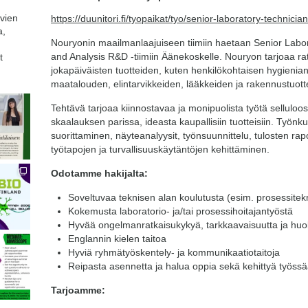
avien
https://duunitori.fi/tyopaikat/tyo/senior-laboratory-techni
a,
Nouryonin maailmanlaajuiseen tiimiin haetaan Senior Labo
and Analysis R&D -tiimiin Äänekoskelle. Nouryon tarjoaa ratk
t
jokapäiväisten tuotteiden, kuten henkilökohtaisen hygienian
maatalouden, elintarvikkeiden, lääkkeiden ja rakennustuot
Tehtävä tarjoaa kiinnostavaa ja monipuolista työtä selluloo
skaalauksen parissa, ideasta kaupallisiin tuotteisiin. Työn
suorittaminen, näyteanalyysit, työnsuunnittelu, tulosten rapor
työtapojen ja turvallisuuskäytäntöjen kehittäminen.
Odotamme hakijalta:
Soveltuvaa teknisen alan koulutusta (esim. prosessitekni
Kokemusta laboratorio- ja/tai prosessihoitajantyöstä
Hyvää ongelmanratkaisukykyä, tarkkaavaisuutta ja huole
Englannin kielen taitoa
Hyviä ryhmätyöskentely- ja kommunikaatiotaitoja
Reipasta asennetta ja halua oppia sekä kehittyä työss
Tarjoamme: