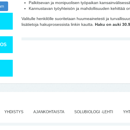
Palkitsevan ja monipuolisen työpaikan kansainvälisess
ram
Kannustavan työyhteisön ja mahdollisuuden kehittää om
Valitulle henkilölle suoritetaan huumeainetesti ja turvallisu
lisätietoja hakuprosessista linkin kautta.
Haku on auki 30.9
TOS
YHDISTYS
AJANKOHTAISTA
SOLUBIOLOGI -LEHTI
YH