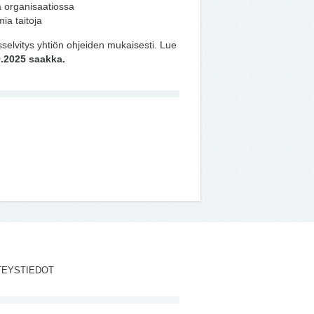
ä organisaatiossa
ia taitoja
usselvitys yhtiön ohjeiden mukaisesti. Lue
.2025 saakka.
TEYSTIEDOT