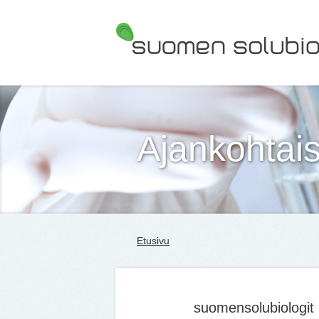
Suomen Solubiologit ry
Ajankohtais
Etusivu
suomensolubiologit