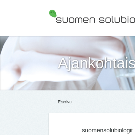
Suomen Solubiologit ry
Ajankohtais
Etusivu
suomensolubiologit