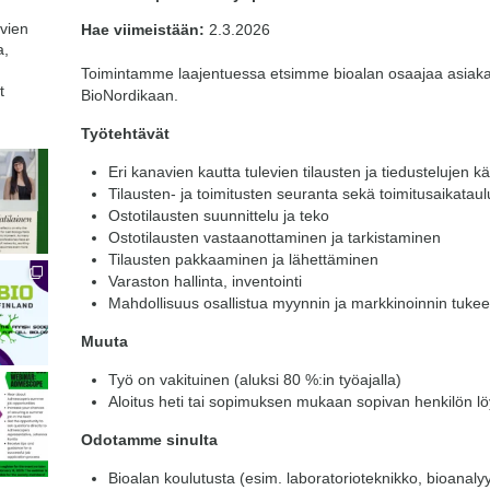
avien
Hae viimeistään:
2.3.2026
a,
Toimintamme laajentuessa etsimme bioalan osaajaa asiakaspa
t
BioNordikaan.
Työtehtävät
Eri kanavien kautta tulevien tilausten ja tiedustelujen kä
Tilausten- ja toimitusten seuranta sekä toimitusaikatau
Ostotilausten suunnittelu ja teko
Ostotilausten vastaanottaminen ja tarkistaminen
Tilausten pakkaaminen ja lähettäminen
Varaston hallinta, inventointi
Mahdollisuus osallistua myynnin ja markkinoinnin tuke
Muuta
Työ on vakituinen (aluksi 80 %:in työajalla)
Aloitus heti tai sopimuksen mukaan sopivan henkilön lö
Odotamme sinulta
Bioalan koulutusta (esim. laboratorioteknikko, bioanalyy