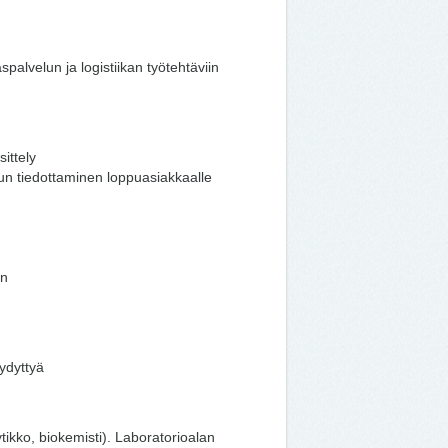
lvelun ja logistiikan työtehtäviin
sittely
lun tiedottaminen loppuasiakkaalle
en
ydyttyä
tikko, biokemisti). Laboratorioalan