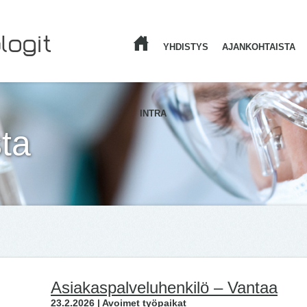
YHDISTYS
AJANKOHTAISTA
ETUSIVU
INTRA
ta
Asiakaspalveluhenkilö – Vantaa
23.2.2026 | Avoimet työpaikat