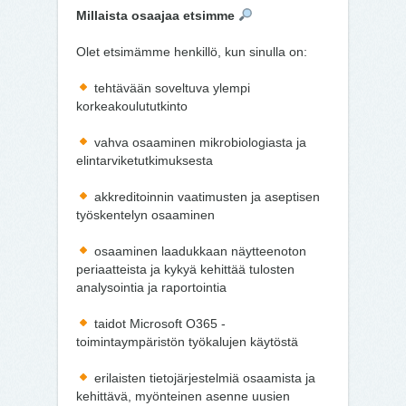
Millaista osaajaa etsimme
Olet etsimämme henkillö, kun sinulla on:
tehtävään soveltuva ylempi
korkeakoulututkinto
vahva osaaminen mikrobiologiasta ja
elintarviketutkimuksesta
akkreditoinnin vaatimusten ja aseptisen
työskentelyn osaaminen
osaaminen laadukkaan näytteenoton
periaatteista ja kykyä kehittää tulosten
analysointia ja raportointia
taidot Microsoft O365 -
toimintaympäristön työkalujen käytöstä
erilaisten tietojärjestelmiä osaamista ja
kehittävä, myönteinen asenne uusien