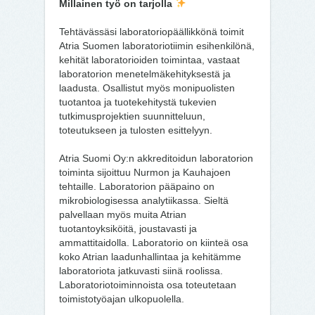
Millainen työ on tarjolla
Tehtävässäsi laboratoriopäällikkönä toimit
Atria Suomen laboratoriotiimin esihenkilönä,
kehität laboratorioiden toimintaa, vastaat
laboratorion menetelmäkehityksestä ja
laadusta. Osallistut myös monipuolisten
tuotantoa ja tuotekehitystä tukevien
tutkimusprojektien suunnitteluun,
toteutukseen ja tulosten esittelyyn.
Atria Suomi Oy:n akkreditoidun laboratorion
toiminta sijoittuu Nurmon ja Kauhajoen
tehtaille. Laboratorion pääpaino on
mikrobiologisessa analytiikassa. Sieltä
palvellaan myös muita Atrian
tuotantoyksiköitä, joustavasti ja
ammattitaidolla. Laboratorio on kiinteä osa
koko Atrian laadunhallintaa ja kehitämme
laboratoriota jatkuvasti siinä roolissa.
Laboratoriotoiminnoista osa toteutetaan
toimistotyöajan ulkopuolella.