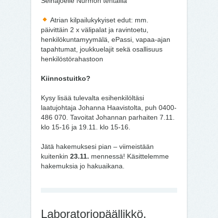
Seinäjoelle Nurmon tehtailla
Atrian kilpailukykyiset edut: mm.
päivittäin 2 x välipalat ja ravintoetu,
henkilökuntamyymälä, ePassi, vapaa-ajan
tapahtumat, joukkuelajit sekä osallisuus
henkilöstörahastoon
Kiinnostuitko?
Kysy lisää tulevalta esihenkilöltäsi
laatujohtaja Johanna Haavistolta, puh 0400-
486 070. Tavoitat Johannan parhaiten 7.11.
klo 15-16 ja 19.11. klo 15-16.
Jätä hakemuksesi pian – viimeistään
kuitenkin
23.11.
mennessä! Käsittelemme
hakemuksia jo hakuaikana.
Laboratoriopäällikkö,