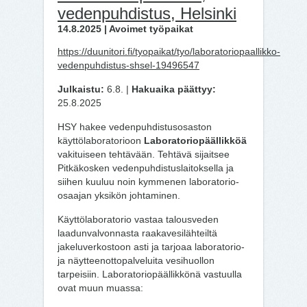
vedenpuhdistus, Helsinki
14.8.2025 | Avoimet työpaikat
https://duunitori.fi/tyopaikat/tyo/laboratoriopaallikko-
vedenpuhdistus-shsel-19496547
Julkaistu:
6.8. |
Hakuaika päättyy:
25.8.2025
HSY hakee vedenpuhdistusosaston
käyttölaboratorioon
Laboratoriopäällikköä
vakituiseen tehtävään. Tehtävä sijaitsee
Pitkäkosken vedenpuhdistuslaitoksella ja
siihen kuuluu noin kymmenen laboratorio-
osaajan yksikön johtaminen.
Käyttölaboratorio vastaa talousveden
laadunvalvonnasta raakavesilähteiltä
jakeluverkostoon asti ja tarjoaa laboratorio-
ja näytteenottopalveluita vesihuollon
tarpeisiin. Laboratoriopäällikkönä vastuulla
ovat muun muassa: