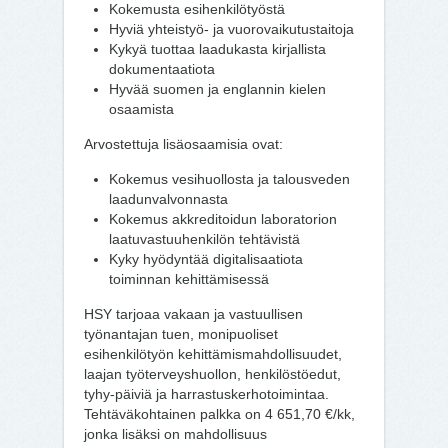
Kokemusta esihenkilötyöstä
Hyviä yhteistyö- ja vuorovaikutustaitoja
Kykyä tuottaa laadukasta kirjallista
dokumentaatiota
Hyvää suomen ja englannin kielen
osaamista
Arvostettuja lisäosaamisia ovat:
Kokemus vesihuollosta ja talousveden
laadunvalvonnasta
Kokemus akkreditoidun laboratorion
laatuvastuuhenkilön tehtävistä
Kyky hyödyntää digitalisaatiota
toiminnan kehittämisessä
HSY tarjoaa vakaan ja vastuullisen
työnantajan tuen, monipuoliset
esihenkilötyön kehittämismahdollisuudet,
laajan työterveyshuollon, henkilöstöedut,
tyhy-päiviä ja harrastuskerhotoimintaa.
Tehtäväkohtainen palkka on 4 651,70 €/kk,
jonka lisäksi on mahdollisuus