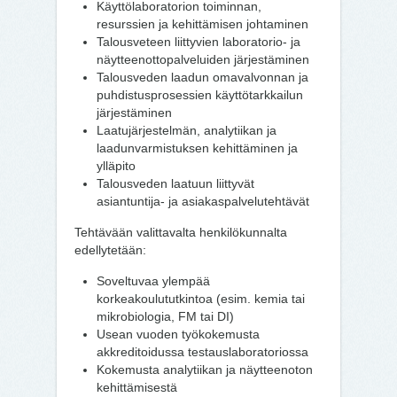
Käyttölaboratorion toiminnan,
resurssien ja kehittämisen johtaminen
Talousveteen liittyvien laboratorio- ja
näytteenottopalveluiden järjestäminen
Talousveden laadun omavalvonnan ja
puhdistusprosessien käyttötarkkailun
järjestäminen
Laatujärjestelmän, analytiikan ja
laadunvarmistuksen kehittäminen ja
ylläpito
Talousveden laatuun liittyvät
asiantuntija- ja asiakaspalvelutehtävät
Tehtävään valittavalta henkilökunnalta
edellytetään:
Soveltuvaa ylempää
korkeakoulututkintoa (esim. kemia tai
mikrobiologia, FM tai DI)
Usean vuoden työkokemusta
akkreditoidussa testauslaboratoriossa
Kokemusta analytiikan ja näytteenoton
kehittämisestä