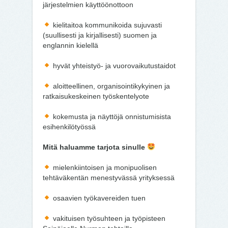
järjestelmien käyttöönottoon
kielitaitoa kommunikoida sujuvasti
(suullisesti ja kirjallisesti) suomen ja
englannin kielellä
hyvät yhteistyö- ja vuorovaikutustaidot
aloitteellinen, organisointikykyinen ja
ratkaisukeskeinen työskentelyote
kokemusta ja näyttöjä onnistumisista
esihenkilötyössä
Mitä haluamme tarjota sinulle
mielenkiintoisen ja monipuolisen
tehtäväkentän menestyvässä yrityksessä
osaavien työkavereiden tuen
vakituisen työsuhteen ja työpisteen