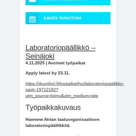
ILMOITA TAPAHTUMA
Laboratoriopäällikkö –
Seinäjoki
4.11.2025 | Avoimet työpaikat
Apply latest by 23.11.
https://duunitori.fi/tyopaikat/tyo/laboratoriopaallikko-
sastr-19712182?
utm_source=loimu&utm_medium=site
Työpaikkakuvaus
Haemme Atrian laatuorganisaatioon
laboratoriopäällikköä