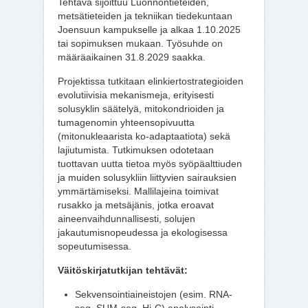
Tehtävä sijoittuu Luonnontieteiden,
metsätieteiden ja tekniikan tiedekuntaan
Joensuun kampukselle ja alkaa 1.10.2025
tai sopimuksen mukaan. Työsuhde on
määräaikainen 31.8.2029 saakka.
Projektissa tutkitaan elinkiertostrategioiden
evolutiivisia mekanismeja, erityisesti
solusyklin säätelyä, mitokondrioiden ja
tumagenomin yhteensopivuutta
(mitonukleaarista ko-adaptaatiota) sekä
lajiutumista. Tutkimuksen odotetaan
tuottavan uutta tietoa myös syöpäalttiuden
ja muiden solusykliin liittyvien sairauksien
ymmärtämiseksi. Mallilajeina toimivat
rusakko ja metsäjänis, jotka eroavat
aineenvaihdunnallisesti, solujen
jakautumisnopeudessa ja ekologisessa
sopeutumisessa.
Väitöskirjatutkijan tehtävät:
Sekvensointiaineistojen (esim. RNA-