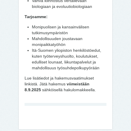
Vahva kiinnostus vertailevaan
biologiaan ja evoluutiobiologiaan
Tarjoamme:
Monipuolisen ja kansainvälisen
tutkimusympäristön
Mahdollisuuden joustavaan
monipaikkatyöhön
Itä-Suomen yliopiston henkilöstöedut,
kuten työterveyshuolto, koulutukset,
edulliset lounaat, liikuntapalvelut ja
mahdollisuus työsuhdepolkupyörään
Lue lisätiedot ja hakemusvaatimukset
linkistä. Jätä hakemus
viimeistään
8.9.2025
sähköisellä hakulomakkeella.