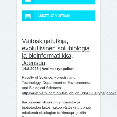
ILMOITA TAPAHTUMA
Väitöskirjatutkija,
evolutiivinen solubiologia
ja bioinformatiikka,
Joensuu
14.8.2025 | Avoimet työpaikat
Faculty of Science, Forestry and
Technology, Department of Environmental
and Biological Sciences
https://uef.varbi.com/fi/what:job/jobID:847204/type:job/w
Itä-Suomen yliopiston ympäristö- ja
biotieteiden laitos hakee väitöskirjatutkijaa
mitokondriobiologian tutkimusprojektiin.