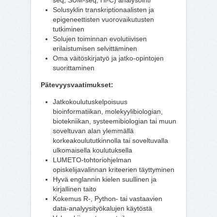
seq, SUM-seq, Hi-C) analysointi
Solusyklin transkriptionaalisten ja
epigeneettisten vuorovaikutusten
tutkiminen
Solujen toiminnan evolutiivisen
erilaistumisen selvittäminen
Oma väitöskirjatyö ja jatko-opintojen
suorittaminen
Pätevyysvaatimukset:
Jatkokoulutuskelpoisuus
bioinformatiikan, molekyylibiologian,
biotekniikan, systeemibiologian tai muun
soveltuvan alan ylemmällä
korkeakoulututkinnolla tai soveltuvalla
ulkomaisella koulutuksella
LUMETO-tohtoriohjelman
opiskelijavalinnan kriteerien täyttyminen
Hyvä englannin kielen suullinen ja
kirjallinen taito
Kokemus R-, Python- tai vastaavien
data-analyysityökalujen käytöstä