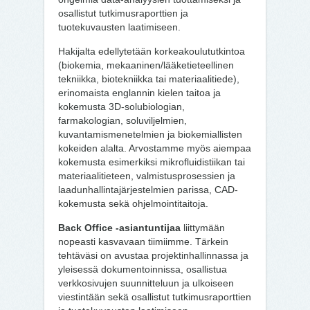
osallistut tutkimusraporttien ja
tuotekuvausten laatimiseen.
Hakijalta edellytetään korkeakoulututkintoa
(biokemia, mekaaninen/lääketieteellinen
tekniikka, biotekniikka tai materiaalitiede),
erinomaista englannin kielen taitoa ja
kokemusta 3D-solubiologian,
farmakologian, soluviljelmien,
kuvantamismenetelmien ja biokemiallisten
kokeiden alalta. Arvostamme myös aiempaa
kokemusta esimerkiksi mikrofluidistiikan tai
materiaalitieteen, valmistusprosessien ja
laadunhallintajärjestelmien parissa, CAD-
kokemusta sekä ohjelmointitaitoja.
Back Office -asiantuntijaa
liittymään
nopeasti kasvavaan tiimiimme. Tärkein
tehtäväsi on avustaa projektinhallinnassa ja
yleisessä dokumentoinnissa, osallistua
verkkosivujen suunnitteluun ja ulkoiseen
viestintään sekä osallistut tutkimusraporttien