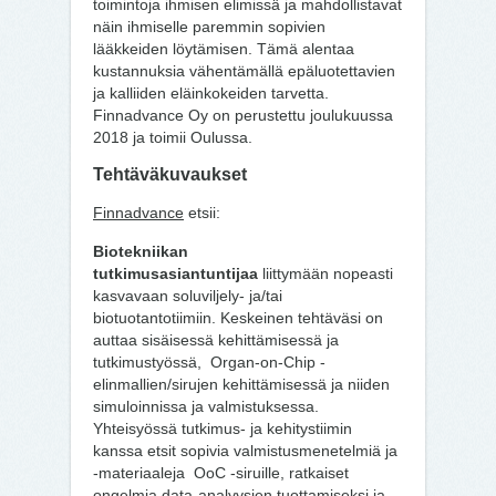
toimintoja ihmisen elimissä ja mahdollistavat
näin ihmiselle paremmin sopivien
lääkkeiden löytämisen. Tämä alentaa
kustannuksia vähentämällä epäluotettavien
ja kalliiden eläinkokeiden tarvetta.
Finnadvance Oy on perustettu joulukuussa
2018 ja toimii Oulussa.
Tehtäväkuvaukset
Finnadvance
etsii:
Biotekniikan
tutkimusasiantuntijaa
liittymään nopeasti
kasvavaan soluviljely- ja/tai
biotuotantotiimiin. Keskeinen tehtäväsi on
auttaa sisäisessä kehittämisessä ja
tutkimustyössä, Organ-on-Chip -
elinmallien/sirujen kehittämisessä ja niiden
simuloinnissa ja valmistuksessa.
Yhteisyössä tutkimus- ja kehitystiimin
kanssa etsit sopivia valmistusmenetelmiä ja
-materiaaleja OoC -siruille, ratkaiset
ongelmia data-analyysien tuottamiseksi ja