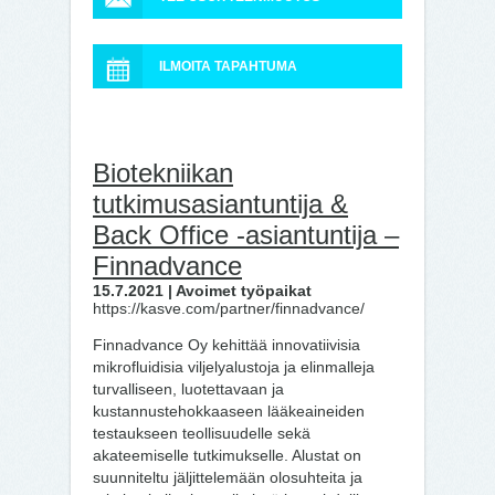
ILMOITA TAPAHTUMA
Biotekniikan
tutkimusasiantuntija &
Back Office -asiantuntija –
Finnadvance
15.7.2021 | Avoimet työpaikat
https://kasve.com/partner/finnadvance/
Finnadvance Oy kehittää innovatiivisia
mikrofluidisia viljelyalustoja ja elinmalleja
turvalliseen, luotettavaan ja
kustannustehokkaaseen lääkeaineiden
testaukseen teollisuudelle sekä
akateemiselle tutkimukselle. Alustat on
suunniteltu jäljittelemään olosuhteita ja