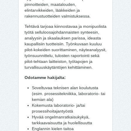
pinnoitteiden, maatalouden,
elintarvikkeiden, lääkkeiden ja
rakennustuotteiden valmistuksessa.
Tehtävä tarjoaa kiinnostavaa ja monipuolista
työtä selluloosajohdannaisten synteesin,
analyysin ja skaalauksen parissa, ideasta
kaupallisiin tuotteisiin. Työnkuvaan kuuluu
pilot-kokeiden suorittaminen, näyteanalyysit,
työnsuunnittelu, tulosten raportointi sekä
pilot-tehtaan laitteiston, työtapojen ja
turvallisuuskäytäntöjen kehittäminen.
Odotamme hakijalta:
Soveltuvaa teknisen alan koulutusta
(esim. prosessitekniikka, laboratorio- tai
kemian ala)
Kokemusta laboratorio- ja/tai
prosessihoitajantyöstä
Hyvää ongelmanratkaisukykyä,
tarkkaavaisuutta ja huolellisuutta
Englannin kielen taitoa