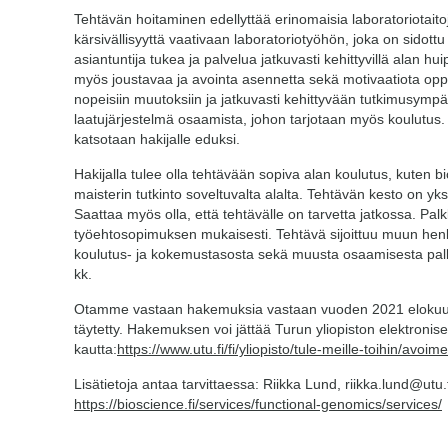
Tehtävän hoitaminen edellyttää erinomaisia laboratoriotaitoj
kärsivällisyyttä vaativaan laboratoriotyöhön, joka on sidottu
asiantuntija tukea ja palvelua jatkuvasti kehittyvillä alan hu
myös joustavaa ja avointa asennetta sekä motivaatiota oppi
nopeisiin muutoksiin ja jatkuvasti kehittyvään tutkimusympä
laatujärjestelmä osaamista, johon tarjotaan myös koulutus
katsotaan hakijalle eduksi.
Hakijalla tulee olla tehtävään sopiva alan koulutus, kuten bi
maisterin tutkinto soveltuvalta alalta. Tehtävän kesto on y
Saattaa myös olla, että tehtävälle on tarvetta jatkossa. Pa
työehtosopimuksen mukaisesti. Tehtävä sijoittuu muun hen
koulutus- ja kokemustasosta sekä muusta osaamisesta pal
kk.
Otamme vastaan hakemuksia vastaan vuoden 2021 elokuun 
täytetty. Hakemuksen voi jättää Turun yliopiston elektronis
kautta:
https://www.utu.fi/fi/yliopisto/tule-meille-toihin/avoim
Lisätietoja antaa tarvittaessa: Riikka Lund, riikka.lund@ut
https://bioscience.fi/services/functional-genomics/services/