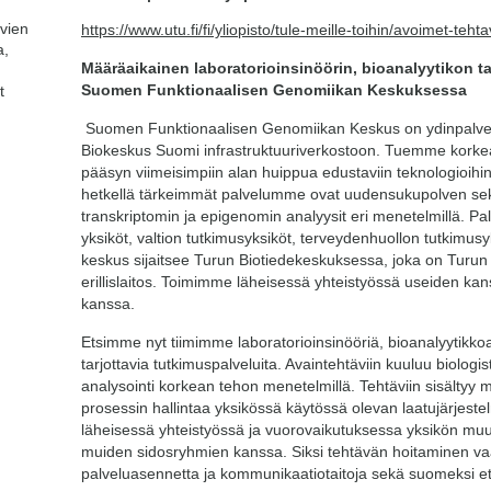
avien
https://www.utu.fi/fi/yliopisto/tule-meille-toihin/avoimet-tehta
a,
Määräaikainen laboratorioinsinöörin, bioanalyytikon ta
Suomen Funktionaalisen Genomiikan Keskuksessa
t
Suomen Funktionaalisen Genomiikan Keskus on ydinpalvelu
Biokeskus Suomi infrastruktuuriverkostoon. Tuemme korkea
pääsyn viimeisimpiin alan huippua edustaviin teknologioihin 
hetkellä tärkeimmät palvelumme ovat uudensukupolven sek
transkriptomin ja epigenomin analyysit eri menetelmillä. P
yksiköt, valtion tutkimusyksiköt, terveydenhuollon tutkimus
keskus sijaitsee Turun Biotiedekeskuksessa, joka on Turun
erillislaitos. Toimimme läheisessä yhteistyössä useiden kan
kanssa.
Etsimme nyt tiimimme laboratorioinsinööriä, bioanalyytikk
tarjottavia tutkimuspalveluita. Avaintehtäviin kuuluu biologi
analysointi korkean tehon menetelmillä. Tehtäviin sisältyy m
prosessin hallintaa yksikössä käytössä olevan laatujärjest
läheisessä yhteistyössä ja vuorovaikutuksessa yksikön muun
muiden sidosryhmien kanssa. Siksi tehtävän hoitaminen vaati
palveluasennetta ja kommunikaatiotaitoja sekä suomeksi et