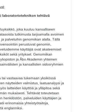
vat
i laboratorioteknikon tehtävä
yksikkö, joka kuuluu kansalliseen
tasoista tutkimusta tarjoamalla avoimen
ja palveluihin genomiikan alalla. Tällä
vensointiin perustuvat genomin,
alveluidemme käyttäjiä ovat akateemiset
yksiköt sekä yritykset. Genomiikan
 yliopiston ja Åbo Akademin yhteinen
sainvälisten ja kansallisten sidosryhmien
oa tai vastaavaa tukemaan yksikössä
sten näytteiden valmistus, laatuanalyysi ja
yös laitteiden käyttöä ja ylläpitoa sekä
elmän mukaisesti. Tehtävät toteutetaan
 henkilöstön, palveluiden käyttäjien ja
i erinomaisia yhteistyötaitoja,
tä englanniksi.