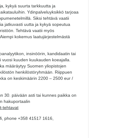
a, kykyä suurta tarkkuutta ja
 aikatauluihin. Ydinpalveluyksikkö tarjoaa
ippumenetelmillä. Siksi tehtävä vaatii
a jatkuvasti uutta ja kykyä sopeutua
ristöön. Tehtävä vaatii myös
. Aiempi kokemus laatujärjestelmästä
oanalyytikon, insinöörin, kandidaatin tai
ksi vuosi kuuden kuukauden koeajalla.
lkka määräytyy Suomen yliopistojen
kilöstön henkilöstöryhmään. Riippuen
kka on keskimäärin 2200 – 2500 eur /
30. päivään asti tai kunnes paikka on
en hakuportaalin
et-tehtavat
u.fi, phone +358 41517 1616,