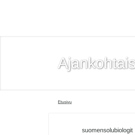
Suomen Solubiologit ry
Ajankohtais
Etusivu
suomensolubiologit