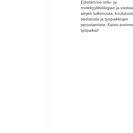
Edistämme solu- ja
molekyylibiologian ja vasta
alojen tutkimusta, koulutust
tiedotusta ja työpaikkojen
perustamista. Katso avoime
työpaikat!