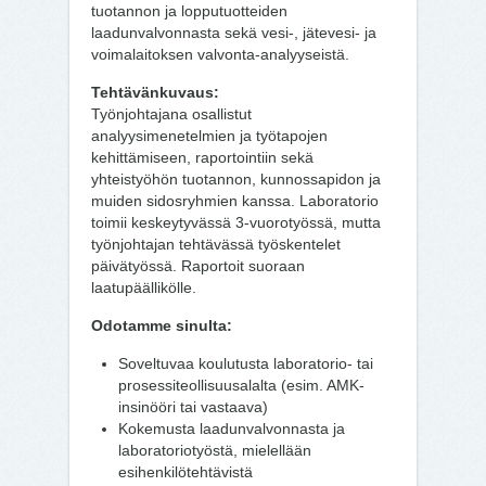
tuotannon ja lopputuotteiden
laadunvalvonnasta sekä vesi-, jätevesi- ja
voimalaitoksen valvonta-analyyseistä.
Tehtävänkuvaus:
Työnjohtajana osallistut
analyysimenetelmien ja työtapojen
kehittämiseen, raportointiin sekä
yhteistyöhön tuotannon, kunnossapidon ja
muiden sidosryhmien kanssa. Laboratorio
toimii keskeytyvässä 3-vuorotyössä, mutta
työnjohtajan tehtävässä työskentelet
päivätyössä. Raportoit suoraan
laatupäällikölle.
Odotamme sinulta:
Soveltuvaa koulutusta laboratorio- tai
prosessiteollisuusalalta (esim. AMK-
insinööri tai vastaava)
Kokemusta laadunvalvonnasta ja
laboratoriotyöstä, mielellään
esihenkilötehtävistä