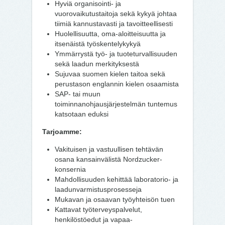
Hyviä organisointi- ja
vuorovaikutustaitoja sekä kykyä johtaa
tiimiä kannustavasti ja tavoitteellisesti
Huolellisuutta, oma-aloitteisuutta ja
itsenäistä työskentelykykyä
Ymmärrystä työ- ja tuoteturvallisuuden
sekä laadun merkityksestä
Sujuvaa suomen kielen taitoa sekä
perustason englannin kielen osaamista
SAP- tai muun
toiminnanohjausjärjestelmän tuntemus
katsotaan eduksi
Tarjoamme:
Vakituisen ja vastuullisen tehtävän
osana kansainvälistä Nordzucker-
konsernia
Mahdollisuuden kehittää laboratorio- ja
laadunvarmistusprosesseja
Mukavan ja osaavan työyhteisön tuen
Kattavat työterveyspalvelut,
henkilöstöedut ja vapaa-