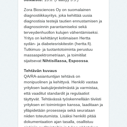
Zora Biosciences Oy on suomalainen
diagnostiikkayritys, joka kehittää uusia
diagnostisia testejä tautien ennustamisen ja
diagnosoinnin parantamiseksi sekä
terveydenhuollon kulujen vähentämiseksi.
Yritys on kehittänyt kotimaisen Hertta
sydän- ja diabetesriskitestin (hertta.fi).
Tutkimus- ja tuotantotoiminta perustuu
massaspektrometriaan, ja toimitilat
sijaitsevat
Nihtisillassa, Espoossa
.
Tehtävän kuvaus
QA/RA-asiantuntijan tehtävä on
monipuolinen ja kehittyvä. Henkilö vastaa
yrityksen laatujärjestelmästä ja varmistaa,
että vaaditut standardit ja regulaatiot
täyttyvät. Tehtävässä työskennellään tiiviisti
yrityksen eri toimintojen kanssa, laaditaan ja
ylläpidetään prosesseja sekä seurataan
niiden toteutumista. Lisäksi henkilö pitää
dokumentaation ajan tasalla, osallistuu