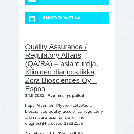
ILMOITA TAPAHTUMA
Quality Assurance /
Regulatory Affairs
(QA/RA) – asiantuntija,
Kliininen diagnostiikka,
Zora Biosciences Oy –
Espoo
14.8.2025 | Avoimet työpaikat
https://duunitori.fi/tyopaikat/tyo/zora-
biosciences-quality-assurance-regulatory-
affairs-qara-asiantuntija-kliininen-
diagnostiikka-sdsuu-19512166
Julkaistu:
13.8. (Päättyy 5.9.)