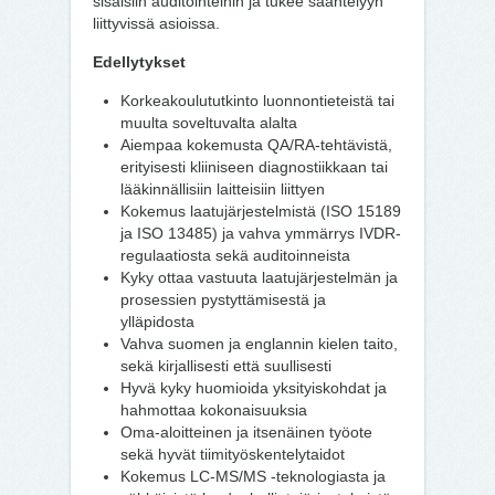
sisäisiin auditointeihin ja tukee sääntelyyn
liittyvissä asioissa.
Edellytykset
Korkeakoulututkinto luonnontieteistä tai
muulta soveltuvalta alalta
Aiempaa kokemusta QA/RA-tehtävistä,
erityisesti kliiniseen diagnostiikkaan tai
lääkinnällisiin laitteisiin liittyen
Kokemus laatujärjestelmistä (ISO 15189
ja ISO 13485) ja vahva ymmärrys IVDR-
regulaatiosta sekä auditoinneista
Kyky ottaa vastuuta laatujärjestelmän ja
prosessien pystyttämisestä ja
ylläpidosta
Vahva suomen ja englannin kielen taito,
sekä kirjallisesti että suullisesti
Hyvä kyky huomioida yksityiskohdat ja
hahmottaa kokonaisuuksia
Oma-aloitteinen ja itsenäinen työote
sekä hyvät tiimityöskentelytaidot
Kokemus LC-MS/MS -teknologiasta ja