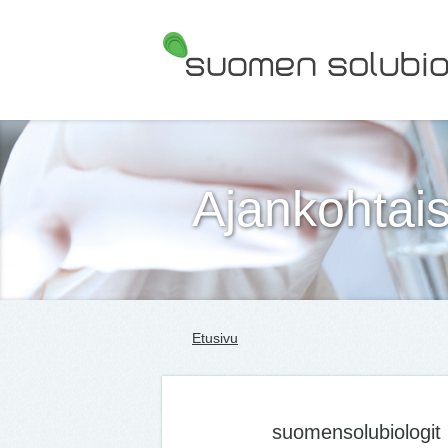
Suomen Solubiologit ry
Ajankohtais
Etusivu
suomensolubiologit