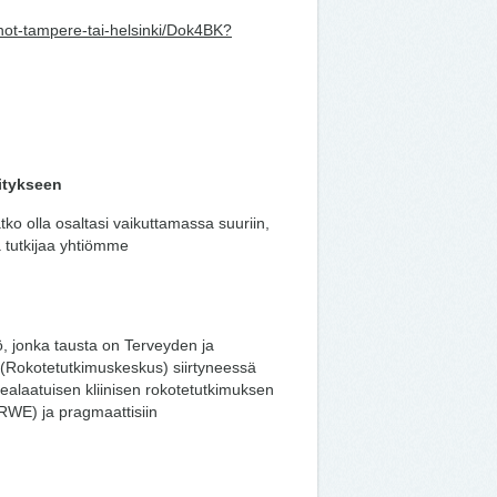
nnot-tampere-tai-helsinki/Dok4BK?
itykseen
ko olla osaltasi vaikuttamassa suuriin,
 tutkijaa yhtiömme
, jonka tausta on Terveyden ja
 (Rokotetutkimuskeskus) siirtyneessä
alaatuisen kliinisen rokotetutkimuksen
, RWE) ja pragmaattisiin