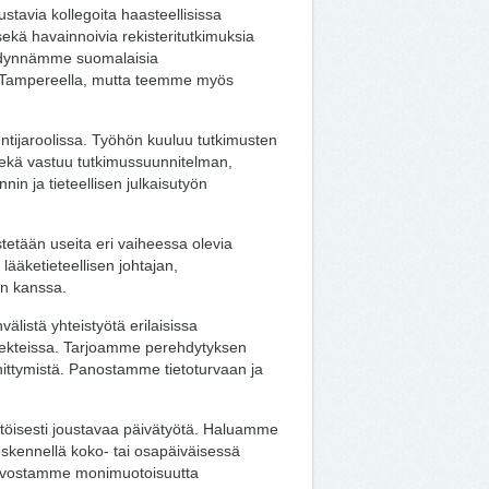
stavia kollegoita haasteellisissa
ekä havainnoivia rekisteritutkimuksia
hyödynnämme suomalaisia
vat Tampereella, mutta teemme myös
untijaroolissa. Työhön kuuluu tutkimusten
 sekä vastuu tutkimussuunnitelman,
in ja tieteellisen julkaisutyön
stetään useita eri vaiheessa olevia
lääketieteellisen johtajan,
den kanssa.
älistä yhteistyötä erilaisissa
rojekteissa. Tarjoamme perehdytyksen
ttymistä. Panostamme tietoturvaan ja
ntöisesti joustavaa päivätyötä. Haluamme
yöskennellä koko- tai osapäiväisessä
a arvostamme monimuotoisuutta