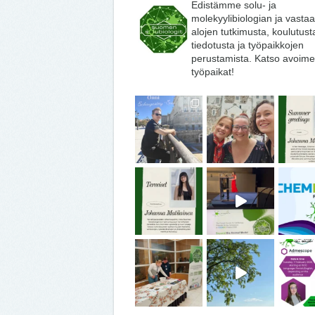
Edistämme solu- ja
molekyylibiologian ja vasta
alojen tutkimusta, koulutust
tiedotusta ja työpaikkojen
perustamista. Katso avoime
työpaikat!