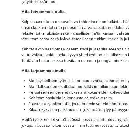
työyhteisössämme.
Mitä toivomme sinulta
.
Kelpoisuusehtona on soveltuva tohtoritasoinen tutkinto. Lääk
erikoislääkärin tutkinto ja dosentin arvo katsotaan eduks
rekisteritutkimuksista sekä kansallisten ja/tai kansainvälis
toteuttamisesta sekä kykyä tieteelliseen tutkimukseen ja ju
Kehität aktiivisesti omaa osaamistasi ja jaat sitä eteenpäi
vuorovaikutustaidot sekä kyvyn yhteistyöhön niin ulkoisten
Tehtävän hoitamisessa tarvitaan suomen ja englannin kielen hy
Mitä tarjoamme sinulle
Merkityksellisen työn, jolla on suuri vaikutus ihmisten hy
Mahdollisuuden osallistua merkittäviin tutkimusprojekte
Perusteellisen perehdytyksen ja kokeneiden kollegoide
Kehittämishaluisia ja kannustavia työkavereita.
Joustavat työaikamallit, jotka huomioivat elämäntilante
Kilpailukykyisen palkkauksen, joka määräytyy pätevyyd
Meillä työskentelet ympäristössä, jossa asiantuntevuus, väli
jokapäiväisessä tekemisessä – niin tutkimuksessa, asiakast