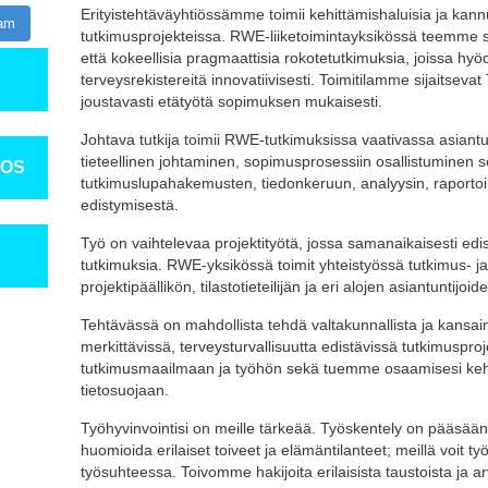
Erityistehtäväyhtiössämme toimii kehittämishaluisia ja kannu
ram
tutkimusprojekteissa. RWE-liiketoimintayksikössä teemme s
että kokeellisia pragmaattisia rokotetutkimuksia, joissa 
terveysrekistereitä innovatiivisesti. Toimitilamme sijaitse
joustavasti etätyötä sopimuksen mukaisesti.
Johtava tutkija toimii RWE-tutkimuksissa vaativassa asiant
tieteellinen johtaminen, sopimusprosessiin osallistuminen
TOS
tutkimuslupahakemusten, tiedonkeruun, analyysin, raportoinn
edistymisestä.
Työ on vaihtelevaa projektityötä, jossa samanaikaisesti edi
tutkimuksia. RWE-yksikössä toimit yhteistyössä tutkimus- ja 
projektipäällikön, tilastotieteilijän ja eri alojen asiantuntijoi
Tehtävässä on mahdollista tehdä valtakunnallista ja kansainv
merkittävissä, terveysturvallisuutta edistävissä tutkimusp
tutkimusmaailmaan ja työhön sekä tuemme osaamisesi kehi
tietosuojaan.
Työhyvinvointisi on meille tärkeää. Työskentely on pääsää
huomioida erilaiset toiveet ja elämäntilanteet; meillä voit t
työsuhteessa. Toivomme hakijoita erilaisista taustoista j