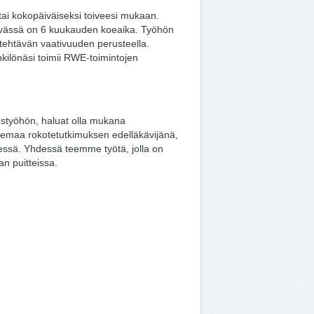
tai kokopäiväiseksi toiveesi mukaan.
ävässä on 6 kuukauden koeaika. Työhön
 tehtävän vaativuuden perusteella.
nkilönäsi toimii RWE-toimintojen
ustyöhön, haluat olla mukana
emaa rokotetutkimuksen edelläkävijänä,
essä. Yhdessä teemme työtä, jolla on
an puitteissa.