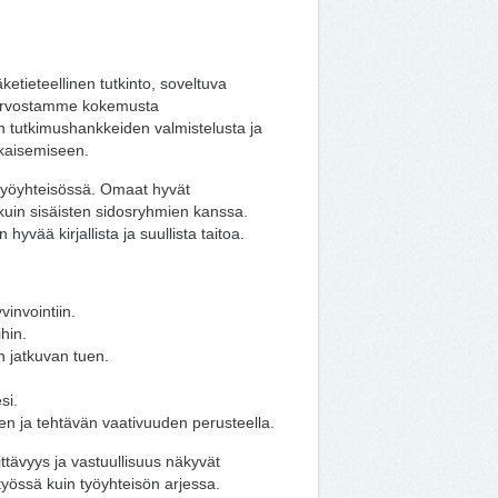
etieteellinen tutkinto, soveltuva
i. Arvostamme kokemusta
ten tutkimushankkeiden valmistelusta ja
lkaisemiseen.
n työyhteisössä. Omaat hyvät
 kuin sisäisten sidosryhmien kanssa.
vää kirjallista ja suullista taitoa.
vinvointiin.
ihin.
n jatkuvan tuen.
esi.
en ja tehtävän vaativuuden perusteella.
ttävyys ja vastuullisuus näkyvät
yössä kuin työyhteisön arjessa.