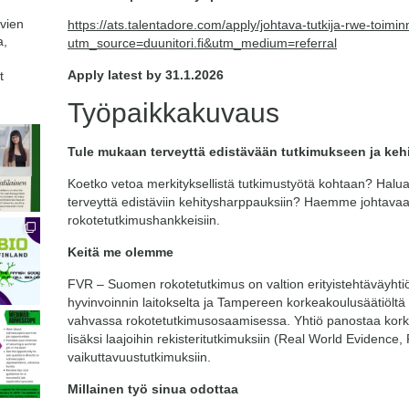
avien
https://ats.talentadore.com/apply/johtava-tutkija-rwe-toimi
a,
utm_source=duunitori.fi&utm_medium=referral
Apply latest by 31.1.2026
t
Työpaikkakuvaus
Tule mukaan terveyttä edistävään tutkimukseen ja keh
Koetko vetoa merkityksellistä tutkimustyötä kohtaan? Haluat
terveyttä edistäviin kehitysharppauksiin? Haemme johtavaa
rokotetutkimushankkeisiin.
Keitä me olemme
FVR – Suomen rokotetutkimus on valtion erityistehtäväyhtiö
hyvinvoinnin laitokselta ja Tampereen korkeakoulusäätiöltä
vahvassa rokotetutkimusosaamisessa. Yhtiö panostaa korke
lisäksi laajoihin rekisteritutkimuksiin (Real World Evidence
vaikuttavuustutkimuksiin.
Millainen työ sinua odottaa