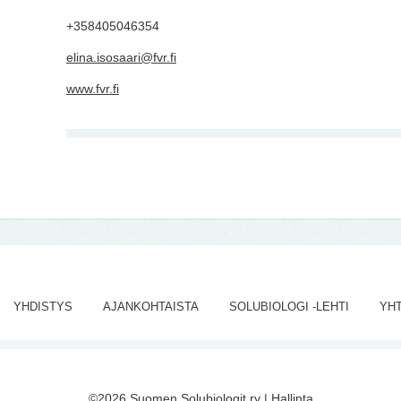
+358405046354
elina.isosaari@fvr.fi
www.fvr.fi
YHDISTYS
AJANKOHTAISTA
SOLUBIOLOGI -LEHTI
YH
©2026 Suomen Solubiologit ry |
Hallinta