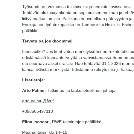
Työsuhde on voimassa toistaiseksi ja neuvoteltavissa osa- 
Tehtävän aloitusajankohta on sopimuksen mukaan ja teht
liittyy matkustamista. Palkkaus neuvotellaan pätevyyden ja
Ensisijainen työntekopaikka on Tampere tai Helsinki. Esihe
päällikkö.
Tervetuloa joukkoomme!
Innostuitko? Jos koet vetoa merkitykselliseen rokotetutkim
edistämässä kansanterveyttä ja vahvistamassa Suomen as
ota seuraava askel urallasi. Hae tehtävää 31.1.2026 menn
kansainvälistä merkitystä. Edistämme rekrytointia jo hakuaj
Lisätietoja:
Arto Palmu
, Tutkimus- ja lääketieteellinen johtaja
arto.palmu@fvr.fi
+358505497113
Elina Isosaari
, RWE-toimintojen päällikkö
Maanantaisin klo 14–15