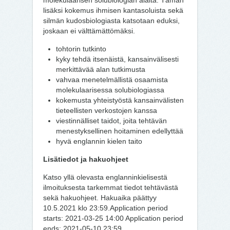
molekulaarisen solubiologian alalta. Tämän
lisäksi kokemus ihmisen kantasoluista sekä
silmän kudosbiologiasta katsotaan eduksi,
joskaan ei välttämättömäksi.
tohtorin tutkinto
kyky tehdä itsenäistä, kansainvälisesti
merkittävää alan tutkimusta
vahvaa menetelmällistä osaamista
molekulaarisessa solubiologiassa
kokemusta yhteistyöstä kansainvälisten
tieteellisten verkostojen kanssa
viestinnälliset taidot, joita tehtävän
menestyksellinen hoitaminen edellyttää
hyvä englannin kielen taito
Lisätiedot ja hakuohjeet
Katso yllä olevasta englanninkielisestä
ilmoituksesta tarkemmat tiedot tehtävästä
sekä hakuohjeet. Hakuaika päättyy
10.5.2021 klo 23:59.Application period
starts: 2021-03-25 14:00 Application period
ends: 2021-05-10 23:59