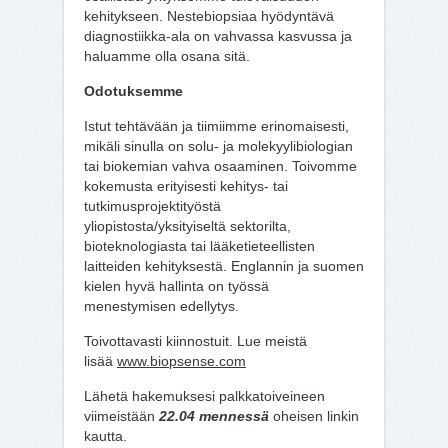
kehitykseen. Nestebiopsiaa hyödyntävä
diagnostiikka-ala on vahvassa kasvussa ja
haluamme olla osana sitä.
Odotuksemme
Istut tehtävään ja tiimiimme erinomaisesti,
mikäli sinulla on solu- ja molekyylibiologian
tai biokemian vahva osaaminen. Toivomme
kokemusta erityisesti kehitys- tai
tutkimusprojektityöstä
yliopistosta/yksityiseltä sektorilta,
bioteknologiasta tai lääketieteellisten
laitteiden kehityksestä. Englannin ja suomen
kielen hyvä hallinta on työssä
menestymisen edellytys.
Toivottavasti kiinnostuit. Lue meistä
lisää
www.biopsense.com
Lähetä hakemuksesi palkkatoiveineen
viimeistään
22.04 mennessä
oheisen linkin
kautta.