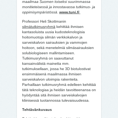
maailmaa Suomen toiseksi suurimmassa
monitieteisessä ja innostavassa tutkimus- ja
oppimisympäristössä.
www.tuni.fi
Professori Heli Skottmanin
silmätutkimusryhmä
kehittää ihmisen
kantasoluista uusia kudosteknologisia
hoitomuotoja silmän verkkokalvon ja
sarveiskalvon sairauksien ja vammojen
hoitoon, sekä menetelmiä silmäsairauksien
solubiologiseen mallintamiseen.
Tutkimusryhmä on saavuttanut
kansainvälistä mainetta mm.
tutkimuksellaan, jossa he 3D biotulostivat
ensimmäisenä maailmassa ihmisen
sarveiskalvon uloimpia rakenteita.
Parhaillaan tutkimusryhmä edelleen kehittää
tätä teknologiaa ja heidän tavoitteenansa on
hyödyntää sitä ihmisen sarveiskalvojen
kliinisessä tuotannossa tulevaisuudessa.
Tehtävänkuvaus