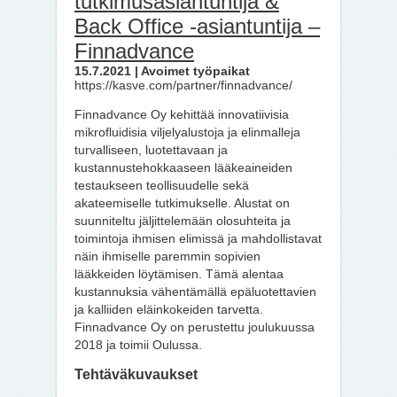
tutkimusasiantuntija &
Back Office -asiantuntija –
Finnadvance
15.7.2021 | Avoimet työpaikat
https://kasve.com/partner/finnadvance/
Finnadvance Oy kehittää innovatiivisia
mikrofluidisia viljelyalustoja ja elinmalleja
turvalliseen, luotettavaan ja
kustannustehokkaaseen lääkeaineiden
testaukseen teollisuudelle sekä
akateemiselle tutkimukselle. Alustat on
suunniteltu jäljittelemään olosuhteita ja
toimintoja ihmisen elimissä ja mahdollistavat
näin ihmiselle paremmin sopivien
lääkkeiden löytämisen. Tämä alentaa
kustannuksia vähentämällä epäluotettavien
ja kalliiden eläinkokeiden tarvetta.
Finnadvance Oy on perustettu joulukuussa
2018 ja toimii Oulussa.
Tehtäväkuvaukset