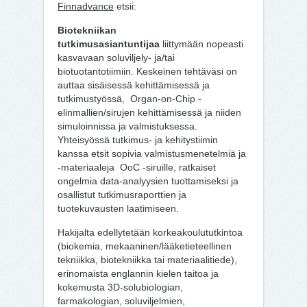
Finnadvance
etsii:
Biotekniikan
tutkimusasiantuntijaa
liittymään nopeasti
kasvavaan soluviljely- ja/tai
biotuotantotiimiin. Keskeinen tehtäväsi on
auttaa sisäisessä kehittämisessä ja
tutkimustyössä, Organ-on-Chip -
elinmallien/sirujen kehittämisessä ja niiden
simuloinnissa ja valmistuksessa.
Yhteisyössä tutkimus- ja kehitystiimin
kanssa etsit sopivia valmistusmenetelmiä ja
-materiaaleja OoC -siruille, ratkaiset
ongelmia data-analyysien tuottamiseksi ja
osallistut tutkimusraporttien ja
tuotekuvausten laatimiseen.
Hakijalta edellytetään korkeakoulututkintoa
(biokemia, mekaaninen/lääketieteellinen
tekniikka, biotekniikka tai materiaalitiede),
erinomaista englannin kielen taitoa ja
kokemusta 3D-solubiologian,
farmakologian, soluviljelmien,