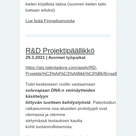
kielen kirjallista taitoa (suomen kielen taito
luetaan eduksi).
Lue lisää Finnadvancesta
R&D Projektipäällikkö
29.3.2021 | Avoimet työpaikat
https://ats.talentadore.com/apply/RD-
Projektip%C3%A4%C3%A4llikk%C3%B6/8rrqa8
Tulet keskeiseen rooliin vastaamaan
soluvapaan DNA:n verinäytteiden
käsittelyyn
liittyvän tuotteen kehitystyöstä
. Patentoidun
ratkaisumme osa-alueiden prototyypit ovat
olemassa ja olemme
siirtymässä testauksen kautta
kohti tuotannollistamista.