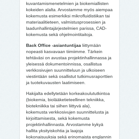
kuvantamismenetelmien ja biokemiallisten
kokeiden alalta. Arvostamme myös aiempaa
kokemusta esimerkiksi mikrofluidistiikan tai
materiaalitieteen, valmistusprosessien ja
laadunhallintajärjestelmien parissa, CAD-
kokemusta sekä ohjelmointitaitoja.
Back Office -asiantuntijaa
liittymään
nopeasti kasvavaan tiimiimme. Tärkein
tehtäväsi on avustaa projektinhallinnassa ja
yleisessä dokumentoinnissa, osallistua
verkkosivujen suunnitteluun ja ulkoiseen
viestintään sekä osallistut tutkimusraporttien
ja tuotekuvausten laatimiseen.
Hakijalta edellytetään korkeakoulututkintoa
(biokemia, biolääketieteellinen tekniikka,
biotekniikka tai siihen liittyvä ala),
kokemusta verkkosivujen suunnittelusta ja
kirjoittamisesta, sekä kokemusta
projektinhallinnasta. Arvostamme kykyä
hallita yksityiskohtia ja laajoja
kokonaisuuksia sekä erinomaista englannin