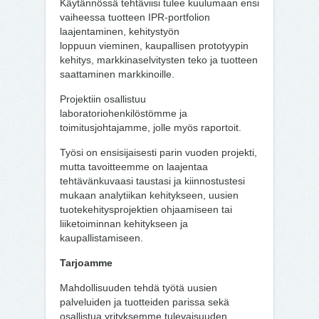
Käytännössä tehtäviisi tulee kuulumaan ensi
vaiheessa tuotteen IPR-portfolion
laajentaminen, kehitystyön
loppuun vieminen, kaupallisen prototyypin
kehitys, markkinaselvitysten teko ja tuotteen
saattaminen markkinoille.
Projektiin osallistuu
laboratoriohenkilöstömme ja
toimitusjohtajamme, jolle myös raportoit.
Työsi on ensisijaisesti parin vuoden projekti,
mutta tavoitteemme on laajentaa
tehtävänkuvaasi taustasi ja kiinnostustesi
mukaan analytiikan kehitykseen, uusien
tuotekehitysprojektien ohjaamiseen tai
liiketoiminnan kehitykseen ja
kaupallistamiseen.
Tarjoamme
Mahdollisuuden tehdä työtä uusien
palveluiden ja tuotteiden parissa sekä
osallistua yrityksemme tulevaisuuden