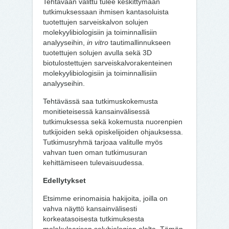
Tehtävään valittu tulee keskittymään
tutkimuksessaan ihmisen kantasoluista
tuotettujen sarveiskalvon solujen
molekyylibiologisiin ja toiminnallisiin
analyyseihin,
in vitro
tautimallinnukseen
tuotettujen solujen avulla sekä 3D
biotulostettujen sarveiskalvorakenteinen
molekyylibiologisiin ja toiminnallisiin
analyyseihin.
Tehtävässä saa tutkimuskokemusta
monitieteisessä kansainvälisessä
tutkimuksessa sekä kokemusta nuorenpien
tutkijoiden sekä opiskelijoiden ohjauksessa.
Tutkimusryhmä tarjoaa valitulle myös
vahvan tuen oman tutkimusuran
kehittämiseen tulevaisuudessa.
Edellytykset
Etsimme erinomaisia hakijoita, joilla on
vahva näyttö kansainvälisesti
korkeatasoisesta tutkimuksesta