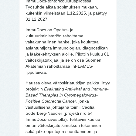
ImmuDocs-tohtorikoulutuspilotissa.
Työsuhde alkaa sopimuksen mukaan,
kuitenkin viimeistään 1.12.2025, ja päättyy
31.12.2027.
ImmuDocs on Opetus- ja
kulttuuriministeriön rahoittama
valtakunnallinen hanke, joka kouluttaa
asiantuntijoita immunologian, diagnostiikan
ja lääkekehityksen aloille. Pilottiin kuuluu 81
väitöskirjatutkijaa, ja se on osa Suomen
Akatemian rahoittamaa InFLAMES-
lippulaivaa.
Haussa oleva väitöskirjatutkijan paikka liittyy
projektiin
Evaluating Anti-viral and Immune-
Based Therapies in Cytomegalovirus-
Positive Colorectal Cancer
, jonka
vastuullisena johtajana toimii Cecilia
Söderberg-Nauclér (projekti nro 54
ImmuDocs-sivustolla). Tehtäviin kuuluu
oman väitöskirjatutkimuksen tekeminen
sekä jatko-opintojen suorittaminen, ja