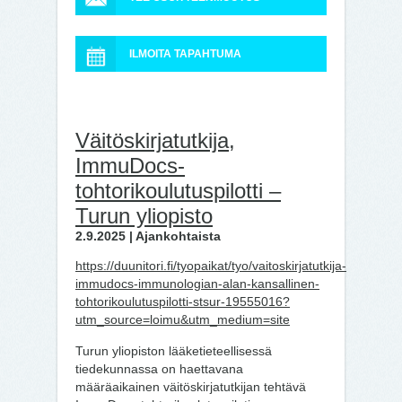
ILMOITA TAPAHTUMA
Väitöskirjatutkija,
ImmuDocs-
tohtorikoulutuspilotti –
Turun yliopisto
2.9.2025 | Ajankohtaista
https://duunitori.fi/tyopaikat/tyo/vaitoskirjatutkija-
immudocs-immunologian-alan-kansallinen-
tohtorikoulutuspilotti-stsur-19555016?
utm_source=loimu&utm_medium=site
Turun yliopiston lääketieteellisessä
tiedekunnassa on haettavana
määräaikainen väitöskirjatutkijan tehtävä