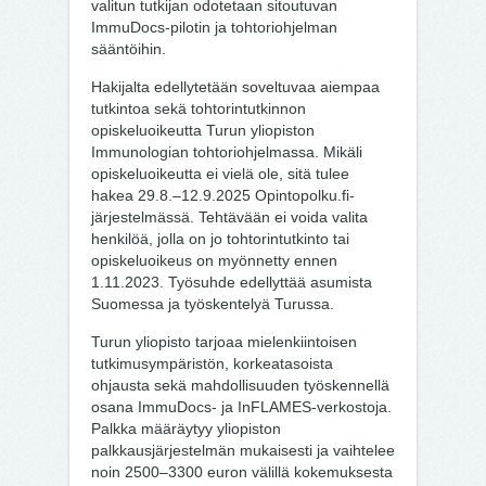
valitun tutkijan odotetaan sitoutuvan
ImmuDocs-pilotin ja tohtoriohjelman
sääntöihin.
Hakijalta edellytetään soveltuvaa aiempaa
tutkintoa sekä tohtorintutkinnon
opiskeluoikeutta Turun yliopiston
Immunologian tohtoriohjelmassa. Mikäli
opiskeluoikeutta ei vielä ole, sitä tulee
hakea 29.8.–12.9.2025 Opintopolku.fi-
järjestelmässä. Tehtävään ei voida valita
henkilöä, jolla on jo tohtorintutkinto tai
opiskeluoikeus on myönnetty ennen
1.11.2023. Työsuhde edellyttää asumista
Suomessa ja työskentelyä Turussa.
Turun yliopisto tarjoaa mielenkiintoisen
tutkimusympäristön, korkeatasoista
ohjausta sekä mahdollisuuden työskennellä
osana ImmuDocs- ja InFLAMES-verkostoja.
Palkka määräytyy yliopiston
palkkausjärjestelmän mukaisesti ja vaihtelee
noin 2500–3300 euron välillä kokemuksesta