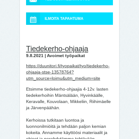
ILMOITA TAPAHTUMA
Tiedekerho-ohjaaja
9.8.2021 | Avoimet työpaikat
https://duunitori.fi/tyopaikat/tyo/tiedekerho-
ohjaaja-stse-13578764?
utm_source=loimu&utm_medium=site
Etsimme tiedekerho-ohjaajia 4-12v. lasten
tiedekerhoihin Mäntsälään, Hyvinkäälle,
Keravalle, Kouvolaan, Mikkeliin, Riihimäelle
ja Järvenpäähän.
Kerhoissa tutkitaan luontoa ja
luonnonilmiöitä ja tehdään paljon kemian
kokeita. Annamme käyttöösi materiaalit ja
ohjeet ja perehdytämme tehtävään.