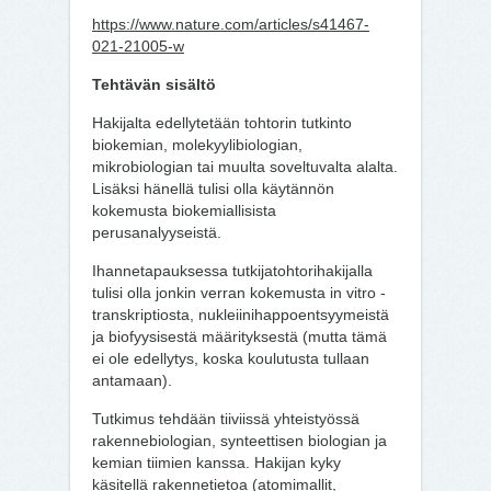
https://www.nature.com/articles/s41467-
021-21005-w
Tehtävän sisältö
Hakijalta edellytetään tohtorin tutkinto
biokemian, molekyylibiologian,
mikrobiologian tai muulta soveltuvalta alalta.
Lisäksi hänellä tulisi olla käytännön
kokemusta biokemiallisista
perusanalyyseistä.
Ihannetapauksessa tutkijatohtorihakijalla
tulisi olla jonkin verran kokemusta in vitro -
transkriptiosta, nukleiinihappoentsyymeistä
ja biofyysisestä määrityksestä (mutta tämä
ei ole edellytys, koska koulutusta tullaan
antamaan).
Tutkimus tehdään tiiviissä yhteistyössä
rakennebiologian, synteettisen biologian ja
kemian tiimien kanssa. Hakijan kyky
käsitellä rakennetietoa (atomimallit,