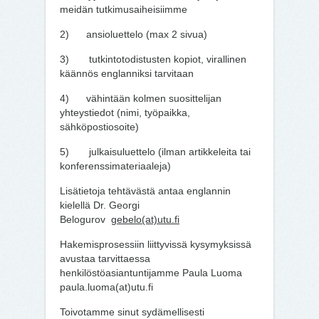
meidän tutkimusaiheisiimme
2) ansioluettelo (max 2 sivua)
3) tutkintotodistusten kopiot, virallinen
käännös englanniksi tarvitaan
4) vähintään kolmen suosittelijan
yhteystiedot (nimi, työpaikka,
sähköpostiosoite)
5) julkaisuluettelo (ilman artikkeleita tai
konferenssimateriaaleja)
Lisätietoja tehtävästä antaa englannin
kielellä Dr. Georgi
Belogurov
gebelo(at)utu.fi
Hakemisprosessiin liittyvissä kysymyksissä
avustaa tarvittaessa
henkilöstöasiantuntijamme Paula Luoma
paula.luoma(at)utu.fi
Toivotamme sinut sydämellisesti