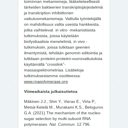
toiminnan mekanismeja, lääketieteellisesti
tärkeiden bakteerien transkriptiojärjestelmiä
ja transkription inhibiittorien
vaikutusmekanismeja. Valitulla työntekijällä
on mahdollisuus valita useista hankkeista,
jotka vaihtelevat in vitro -mekanistisista
tutkimuksista, joissa käytetään
biofysikaalisia menetelmiä, in vivo -
tutkimuksiin, joissa tutkitaan geenien
ilmentymistä, tehdään genomin editointia ja
tutkitaan proteiini-proteiini-vuorovaikutuksia
käyttämällä ”crosslink”-
massaspektrometriaa. Lisätietoja
tutkimuksestamme osoitteessa:
www.rnapolymerase.org
.
Viimeaikaista julkaisutietoa
Mäkinen J.J., Shin Y., Vieras E., Virta P.,
Metsä-Ketelä M., Murakami K.S., Belogurov
G.A. (2021) The mechanism of the nucleo-
sugar selection by multi-subunit RNA
polymerases.
Nat. Commun.
12:796.