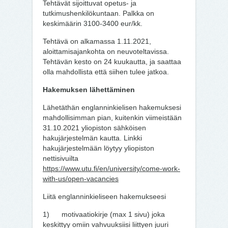
Tehtävät sijoittuvat opetus- ja
tutkimushenkilökuntaan. Palkka on
keskimäärin 3100-3400 eur/kk.
Tehtävä on alkamassa 1.11.2021,
aloittamisajankohta on neuvoteltavissa.
Tehtävän kesto on 24 kuukautta, ja saattaa
olla mahdollista että siihen tulee jatkoa.
Hakemuksen lähettäminen
Lähetäthän englanninkielisen hakemuksesi
mahdollisimman pian, kuitenkin viimeistään
31.10.2021 yliopiston sähköisen
hakujärjestelmän kautta. Linkki
hakujärjestelmään löytyy yliopiston
nettisivuilta
https://www.utu.fi/en/university/come-work-
with-us/open-vacancies
Liitä englanninkieliseen hakemukseesi
1) motivaatiokirje (max 1 sivu) joka
keskittyy omiin vahvuuksiisi liittyen juuri