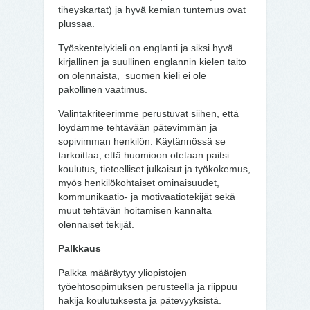
tiheyskartat) ja hyvä kemian tuntemus ovat
plussaa.
Työskentelykieli on englanti ja siksi hyvä
kirjallinen ja suullinen englannin kielen taito
on olennaista, suomen kieli ei ole
pakollinen vaatimus.
Valintakriteerimme perustuvat siihen, että
löydämme tehtävään pätevimmän ja
sopivimman henkilön. Käytännössä se
tarkoittaa, että huomioon otetaan paitsi
koulutus, tieteelliset julkaisut ja työkokemus,
myös henkilökohtaiset ominaisuudet,
kommunikaatio- ja motivaatiotekijät sekä
muut tehtävän hoitamisen kannalta
olennaiset tekijät.
Palkkaus
Palkka määräytyy yliopistojen
työehtosopimuksen perusteella ja riippuu
hakija koulutuksesta ja pätevyyksistä.