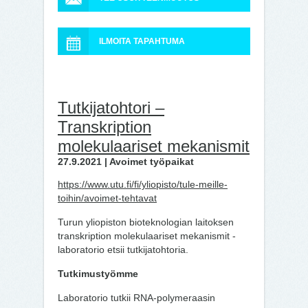
ILMOITA TAPAHTUMA
Tutkijatohtori –
Transkription
molekulaariset mekanismit
27.9.2021 | Avoimet työpaikat
https://www.utu.fi/fi/yliopisto/tule-meille-
toihin/avoimet-tehtavat
Turun yliopiston bioteknologian laitoksen
transkription molekulaariset mekanismit -
laboratorio etsii tutkijatohtoria.
Tutkimustyömme
Laboratorio tutkii RNA-polymeraasin