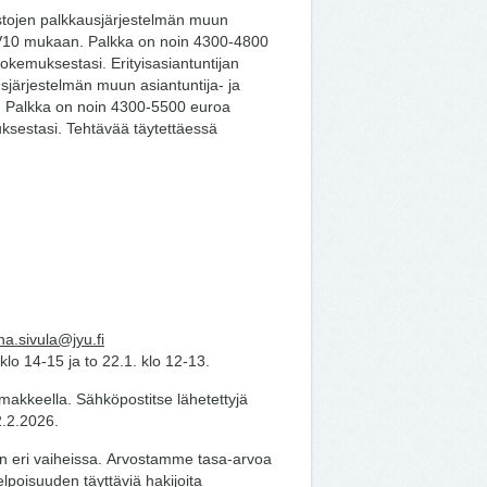
istojen palkkausjärjestelmän muun
 MV10 mukaan. Palkka on noin 4300-4800
kemuksestasi. Erityisasiantuntijan
sjärjestelmän muun asiantuntija- ja
. Palkka on noin 4300-5500 euroa
sestasi. Tehtävää täytettäessä
na.sivula@jyu.fi
klo 14-15 ja to 22.1. klo 12-13.
makkeella. Sähköpostitse lähetettyjä
2.2.2026.
en eri vaiheissa. Arvostamme tasa-arvoa
oisuuden täyttäviä hakijoita