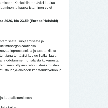
iseen. Keskeisiin tehtäviisi kuuluu
uojaaminen ja kaupallistaminen sekä
a 2026, klo 23.59 (Europe/Helsinki)
istamisesta, suojaamisesta ja
tutkimusorganisaatiossa.
novaatioprosesseista ja tuet tutkijoita
untijana tehtäviisi kuuluu lisäksi laaja-
tijalta odotamme monialaista kokemusta
stamiseen liittyvien rahoitushakemusten
stusta laaja-alaiseen kehittämistyöhön ja
ja kaupallistamisesta
llista taitoa