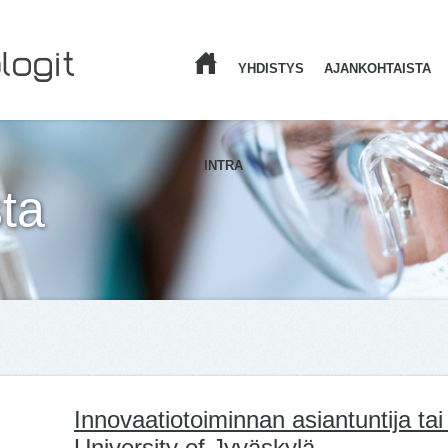
YHDISTYS
AJANKOHTAISTA
ETUSIVU
INTRA
ta
Innovaatiotoiminnan asiantuntija tai 
University of Jyväskylä