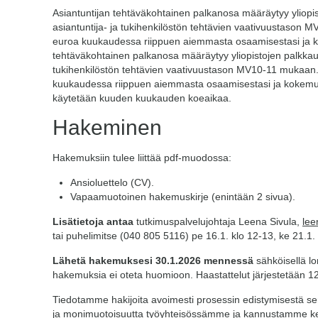
Asiantuntijan tehtäväkohtainen palkanosa määräytyy yliop
asiantuntija- ja tukihenkilöstön tehtävien vaativuustason
euroa kuukaudessa riippuen aiemmasta osaamisestasi ja ko
tehtäväkohtainen palkanosa määräytyy yliopistojen palkkau
tukihenkilöstön tehtävien vaativuustason MV10-11 mukaan
kuukaudessa riippuen aiemmasta osaamisestasi ja kokemuk
käytetään kuuden kuukauden koeaikaa.
Hakeminen
Hakemuksiin tulee liittää pdf-muodossa:
Ansioluettelo (CV).
Vapaamuotoinen hakemuskirje (enintään 2 sivua).
Lisätietoja antaa
tutkimuspalvelujohtaja Leena Sivula,
lee
tai puhelimitse (040 805 5116) pe 16.1. klo 12-13, ke 21.1. 
Lähetä hakemuksesi 30.1.2026 mennessä
sähköisellä lo
hakemuksia ei oteta huomioon. Haastattelut järjestetään 1
Tiedotamme hakijoita avoimesti prosessin edistymisestä s
ja monimuotoisuutta työyhteisössämme ja kannustamme kelp