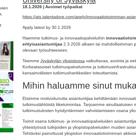
18.1.2026 | Avoimet työpaikat
avien
a,
https://ats.talentadore.com/apply/innovaatiotoiminnan-asiant
t
Apply latest by 30.1.2026
Haemme tutkimus- ja innovaatiopalveluihin
innovaatiotoim
erityisasiantuntijaa
2.3.2026 alkaen tai mahdollisimman p
olevaan työsuhteeseen.
Teemme
Jyväskylän yliopistossa
vaikuttavaa, avointa ja eet
Korkeatasoiset tutkimuspalvelumme ja tutkimusinfrastruktu
kansainvälisten tutkimushankkeiden toteuttamista.
Mihin haluamme sinut muk
Etsimme motivoitunutta asiantuntijaa kehittämään innovaat
tutkimuslähtöistä liiketoimintaa. Tarjoamme ainutlaatuisen 
tutkimustulosten hyödyntämisen vahvistamiseen osana ylio
Toimit osana tutkimus- ja innovaatiopalveluiden asiantuntijati
yhteistyössä tutkijoiden ja yliopistopalveluiden muiden asi
Tehtäväsi painottuvat yliopiston innovaatiotoiminnan aktivoi