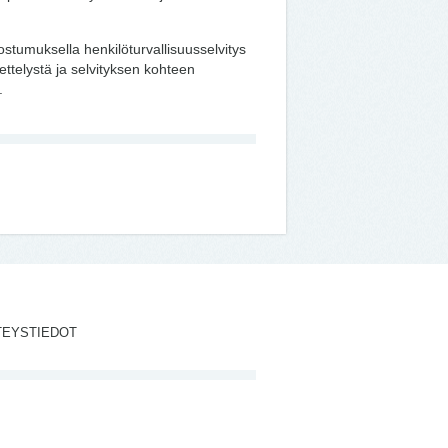
stumuksella henkilöturvallisuusselvitys
ettelystä ja selvityksen kohteen
.
TEYSTIEDOT