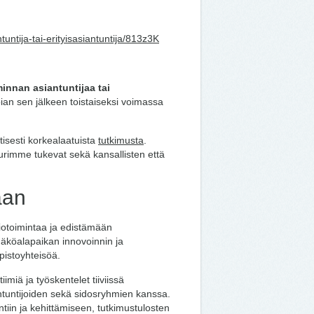
untija-tai-erityisasiantuntija/813z3K
innan asiantuntijaa tai
ian sen jälkeen toistaiseksi voimassa
tisesti korkealaatuista
tutkimusta
.
urimme tukevat sekä kansallisten että
aan
iotoimintaa ja edistämään
näköalapaikan innovoinnin ja
pistoyhteisöä.
imiä ja työskentelet tiiviissä
antuntijoiden sekä sidosryhmien kanssa.
ntiin ja kehittämiseen, tutkimustulosten