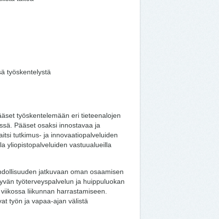
sä työskentelystä
äset työskentelemään eri tieteenalojen
össä. Pääset osaksi innostavaa ja
aitsi tutkimus- ja innovaatiopalveluiden
a yliopistopalveluiden vastuualueilla
ahdollisuuden jatkuvaan oman osaamisen
yvän työterveyspalvelun ja huippuluokan
ia viikossa liikunnan harrastamiseen.
at työn ja vapaa-ajan välistä