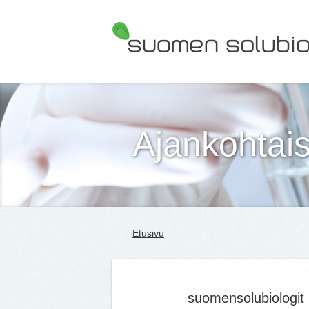
Suomen Solubiologit ry
Ajankohtais
Etusivu
suomensolubiologit