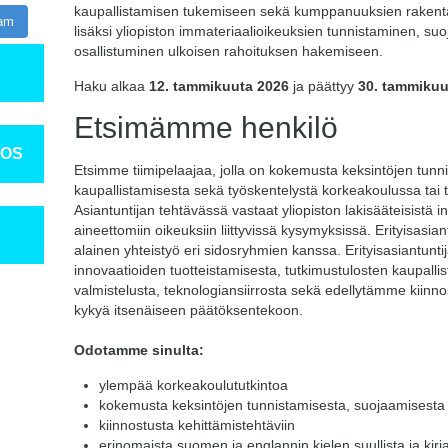
kaupallistamisen tukemiseen sekä kumppanuuksien rakentam
ram
lisäksi yliopiston immateriaalioikeuksien tunnistaminen, s
osallistuminen ulkoisen rahoituksen hakemiseen.
Haku alkaa
12. tammikuuta 2026
ja päättyy
30. tammikuut
Etsimämme henkilö
TOS
Etsimme tiimipelaajaa, jolla on kokemusta keksintöjen tunn
kaupallistamisesta sekä työskentelystä korkeakoulussa tai 
Asiantuntijan tehtävässä vastaat yliopiston lakisääteisistä in
aineettomiin oikeuksiin liittyvissä kysymyksissä. Erityisasiant
alainen yhteistyö eri sidosryhmien kanssa. Erityisasiantun
innovaatioiden tuotteistamisesta, tutkimustulosten kaupalli
valmistelusta, teknologiansiirrosta sekä edellytämme kiinno
kykyä itsenäiseen päätöksentekoon.
Odotamme sinulta:
ylempää korkeakoulututkintoa
kokemusta keksintöjen tunnistamisesta, suojaamisesta 
kiinnostusta kehittämistehtäviin
erinomaista suomen ja englannin kielen suullista ja kirja