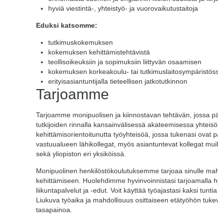
hyviä viestintä-, yhteistyö- ja vuorovaikutustaitoja
Eduksi katsomme:
tutkimuskokemuksen
kokemuksen kehittämistehtävistä
teollisoikeuksiin ja sopimuksiin liittyvän osaamisen
kokemuksen korkeakoulu- tai tutkimuslaitosympäristös
erityisasiantuntijalla tieteellisen jatkotutkinnon
Tarjoamme
Tarjoamme monipuolisen ja kiinnostavan tehtävän, jossa pä
tutkijoiden rinnalla kansainvälisessä akateemisessa yhteis
kehittämisorientoitunutta työyhteisöä, jossa tukenasi ovat p
vastuualueen lähikollegat, myös asiantuntevat kollegat muill
sekä yliopiston eri yksiköissä.
Monipuolinen henkilöstökoulutuksemme tarjoaa sinulle m
kehittämiseen. Huolehdimme hyvinvoinnistasi tarjoamalla h
liikuntapalvelut ja -edut. Voit käyttää työajastasi kaksi tunt
Liukuva työaika ja mahdollisuus osittaiseen etätyöhön tukev
tasapainoa.