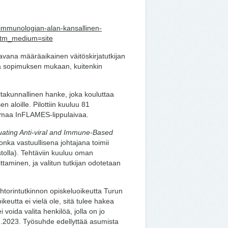
cs-immunologian-alan-kansallinen-
&utm_medium=site
avana määräaikainen väitöskirjatutkijan
aa sopimuksen mukaan, kuitenkin
takunnallinen hanke, joka kouluttaa
n aloille. Pilottiin kuuluu 81
tamaa InFLAMES-lippulaivaa.
uating Anti-viral and Immune-Based
jonka vastuullisena johtajana toimii
tolla). Tehtäviin kuuluu oman
ttaminen, ja valitun tutkijan odotetaan
ohtorintutkinnon opiskeluoikeutta Turun
keutta ei vielä ole, sitä tulee hakea
voida valita henkilöä, jolla on jo
11.2023. Työsuhde edellyttää asumista