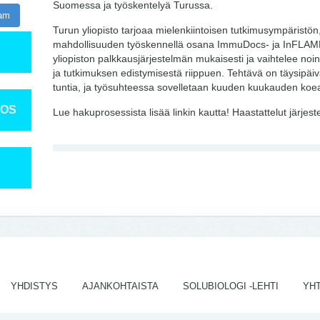
Suomessa ja työskentelyä Turussa.
ram
Turun yliopisto tarjoaa mielenkiintoisen tutkimusympäristön
mahdollisuuden työskennellä osana ImmuDocs- ja InFLAME
yliopiston palkkausjärjestelmän mukaisesti ja vaihtelee no
ja tutkimuksen edistymisestä riippuen. Tehtävä on täysipäi
tuntia, ja työsuhteessa sovelletaan kuuden kuukauden koe
TOS
Lue hakuprosessista lisää linkin kautta! Haastattelut järjest
YHDISTYS
AJANKOHTAISTA
SOLUBIOLOGI -LEHTI
YH