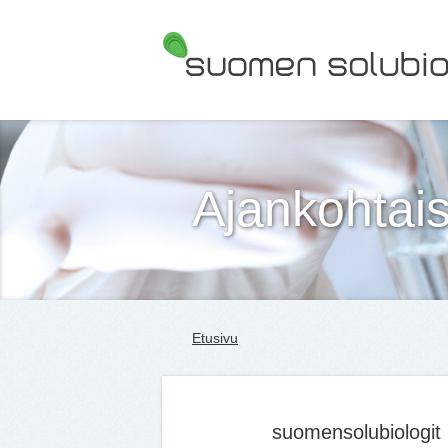
Suomen Solubiologit ry
Ajankohtais
Etusivu
suomensolubiologit