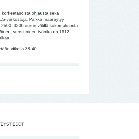
, korkeatasoista ohjausta sekä
S-verkostoja. Palkka määräytyy
in 2500–3300 euron välillä kokemuksesta
väinen, vuosittainen työaika on 1612
aikaa.
etään viikolla 38-40.
TEYSTIEDOT