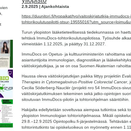
2.9.2025 | Ajankohtaista
avien
a,
https://duunitori.fi/tyopaikat/tyo/vaitoskirjatutkija-immudo
tohtorikoulutuspilotti-stsur-19555016?utm_source=loimu
t
Turun yliopiston lääketieteellisessä tiedekunnassa on haett
tehtävä ImmuDocs-tohtorikoulutuspilotissa. Työsuhde alk
viimeistään 1.12.2025, ja päättyy 31.12.2027.
ImmuDocs on Opetus- ja kulttuuriministeriön rahoittama val
asiantuntijoita immunologian, diagnostiikan ja lääkekehitykse
väitöskirjatutkijaa, ja se on osa Suomen Akatemian rahoit
Haussa oleva väitöskirjatutkijan paikka liittyy projektiin
Eval
Therapies in Cytomegalovirus-Positive Colorectal Cancer
, 
Cecilia Söderberg-Nauclér (projekti nro 54 ImmuDocs-sivus
väitöskirjatutkimuksen tekeminen sekä jatko-opintojen suori
sitoutuvan ImmuDocs-pilotin ja tohtoriohjelman sääntöihin.
Hakijalta edellytetään soveltuvaa aiempaa tutkintoa sekä t
yliopiston Immunologian tohtoriohjelmassa. Mikäli opiskeluoi
29.8.–12.9.2025 Opintopolku.fi-järjestelmässä. Tehtävään ei 
tohtorintutkinto tai opiskeluoikeus on myönnetty ennen 1.