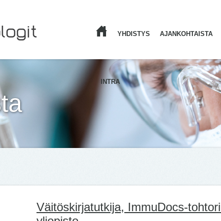
YHDISTYS
AJANKOHTAISTA
ETUSIVU
INTRA
ta
Väitöskirjatutkija, ImmuDocs-tohtori
yliopisto