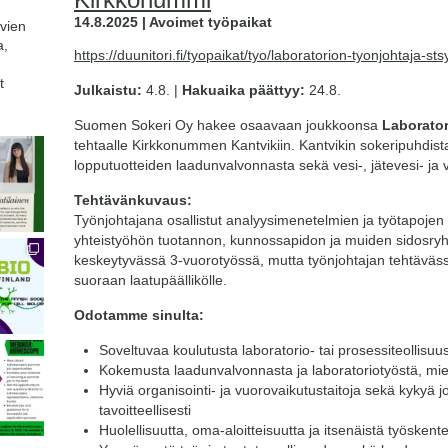
14.8.2025 | Avoimet työpaikat
avien
a,
https://duunitori.fi/tyopaikat/tyo/laboratorion-tyonjohtaja-
t
Julkaistu:
4.8. |
Hakuaika päättyy:
24.8.
Suomen Sokeri Oy hakee osaavaan joukkoonsa
Laborator
tehtaalle Kirkkonummen Kantvikiin. Kantvikin sokeripuhdis
lopputuotteiden laadunvalvonnasta sekä vesi-, jätevesi- ja 
Tehtävänkuvaus:
Työnjohtajana osallistut analyysimenetelmien ja työtapojen 
yhteistyöhön tuotannon, kunnossapidon ja muiden sidosryh
keskeytyvässä 3-vuorotyössä, mutta työnjohtajan tehtäväss
suoraan laatupäällikölle.
Odotamme sinulta:
Soveltuvaa koulutusta laboratorio- tai prosessiteollisuu
Kokemusta laadunvalvonnasta ja laboratoriotyöstä, miel
Hyviä organisointi- ja vuorovaikutustaitoja sekä kykyä j
tavoitteellisesti
Huolellisuutta, oma-aloitteisuutta ja itsenäistä työskent