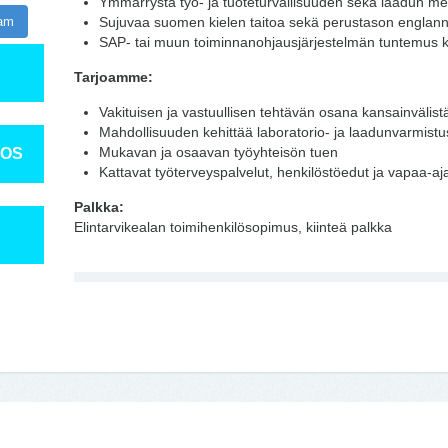
Ymmärrystä työ- ja tuoteturvallisuuden sekä laadun me
ram
Sujuvaa suomen kielen taitoa sekä perustason englann
SAP- tai muun toiminnanohjausjärjestelmän tuntemus 
Tarjoamme:
Vakituisen ja vastuullisen tehtävän osana kansainvälis
Mahdollisuuden kehittää laboratorio- ja laadunvarmist
Mukavan ja osaavan työyhteisön tuen
TOS
Kattavat työterveyspalvelut, henkilöstöedut ja vapaa-a
Palkka:
Elintarvikealan toimihenkilösopimus, kiinteä palkka