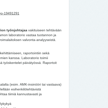
stsyo-19491291
ion työnjohtajaa
vakituiseen tehtävään
tamon laboratorio vastaa tuotannon ja
voimalaitoksen valvonta-analyyseistä.
kehittämiseen, raportointiin sekä
mien kanssa. Laboratorio toimii
ä työskentelet päivätyössä. Raportoit
salalta (esim. AMK-insinööri tai vastaava)
ellään esihenkilötehtävistä
ohtaa tiimiä kannustavasti ja
elykykyä