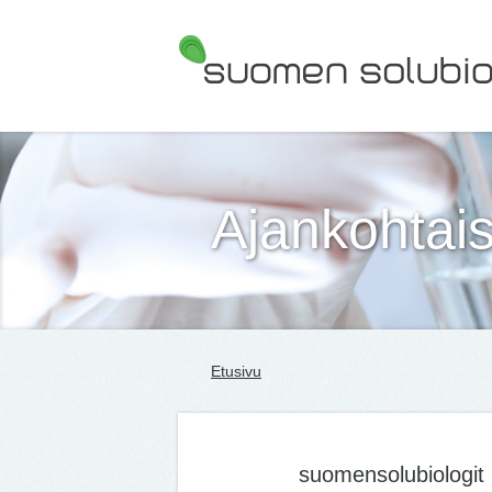
Suomen Solubiologit ry
Ajankohtais
Etusivu
suomensolubiologit