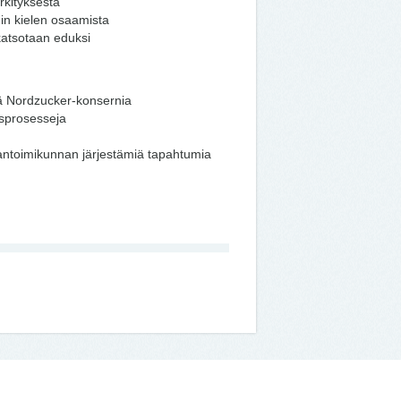
rkityksestä
in kielen osaamista
katsotaan eduksi
tä Nordzucker-konsernia
usprosesseja
jantoimikunnan järjestämiä tapahtumia