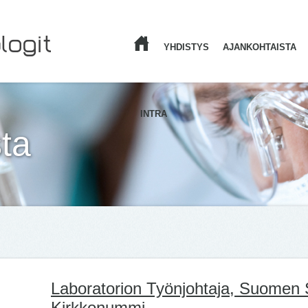
YHDISTYS
AJANKOHTAISTA
ETUSIVU
INTRA
ta
Laboratorion Työnjohtaja, Suomen 
Kirkkonummi