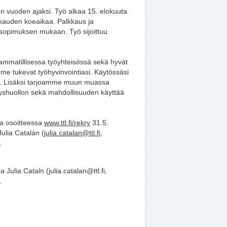
 vuoden ajaksi. Työ alkaa 15. elokuuta
auden koeaikaa. Palkkaus ja
sopimuksen mukaan. Työ sijoittuu
ammatillisessa työyhteisössä sekä hyvät
e tukevat työhyvinvointiasi. Käytössäsi
uus. Lisäksi tarjoamme muun muassa
rveyshuollon sekä mahdollisuuden käyttää
ta osoitteessa
www.ttl.fi/rekry
31.5.
ulia Catalán (
julia.catalan@ttl.fi
,
.
 Julia Cataln (julia.catalan@ttl.fi,
.