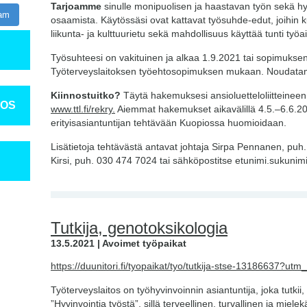
Tarjoamme
sinulle monipuolisen ja haastavan työn sekä h
ram
osaamista. Käytössäsi ovat kattavat työsuhde-edut, joihin 
liikunta- ja kulttuurietu sekä mahdollisuus käyttää tunti työa
Työsuhteesi on vakituinen ja alkaa 1.9.2021 tai sopimuks
Työterveyslaitoksen työehtosopimuksen mukaan. Noudat
Kiinnostuitko?
Täytä hakemuksesi ansioluetteloliitteineen
TOS
www.ttl.fi/rekry.
Aiemmat hakemukset aikavälillä 4.5.–6.6.2
erityisasiantuntijan tehtävään Kuopiossa huomioidaan.
Lisätietoja tehtävästä antavat johtaja Sirpa Pennanen, puh
Kirsi, puh. 030 474 7024 tai sähköpostitse etunimi.sukunimi@
Tutkija, genotoksikologia
13.5.2021 | Avoimet työpaikat
https://duunitori.fi/tyopaikat/tyo/tutkija-stse-13186637?
Työterveyslaitos on työhyvinvoinnin asiantuntija, joka tutkii
”Hyvinvointia työstä”, sillä terveellinen, turvallinen ja miel