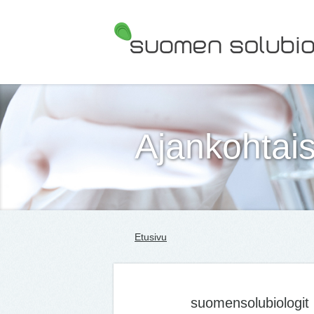
Suomen Solubiologit ry
Ajankohtais
Etusivu
suomensolubiologit