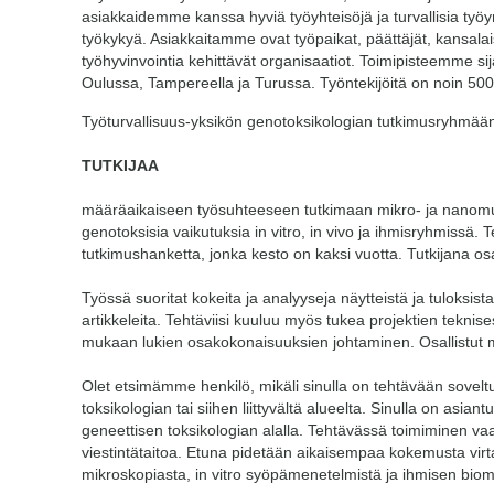
asiakkaidemme kanssa hyviä työyhteisöjä ja turvallisia työ
työkykyä. Asiakkaitamme ovat työpaikat, päättäjät, kansala
työhyvinvointia kehittävät organisaatiot. Toimipisteemme si
Oulussa, Tampereella ja Turussa. Työntekijöitä on noin 500.
Työturvallisuus-yksikön genotoksikologian tutkimusryhmää
TUTKIJAA
määräaikaiseen työsuhteeseen tutkimaan mikro- ja nanomuo
genotoksisia vaikutuksia in vitro, in vivo ja ihmisryhmissä
tutkimushanketta, jonka kesto on kaksi vuotta. Tutkijana os
Työssä suoritat kokeita ja analyyseja näytteistä ja tuloksista s
artikkeleita. Tehtäviisi kuuluu myös tukea projektien teknis
mukaan lukien osakokonaisuuksien johtaminen. Osallistut 
Olet etsimämme henkilö, mikäli sinulla on tehtävään soveltuv
toksikologian tai siihen liittyvältä alueelta. Sinulla on asiant
geneettisen toksikologian alalla. Tehtävässä toimiminen vaat
viestintätaitoa. Etuna pidetään aikaisempaa kokemusta virt
mikroskopiasta, in vitro syöpämenetelmistä ja ihmisen biomo