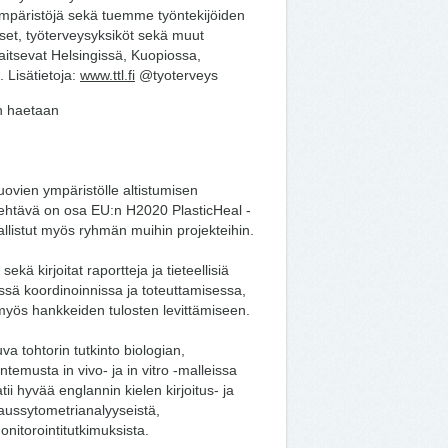
ympäristöjä sekä tuemme työntekijöiden
iset, työterveysyksiköt sekä muut
jaitsevat Helsingissä, Kuopiossa,
 Lisätietoja:
www.ttl.fi
@tyoterveys
n haetaan
vien ympäristölle altistumisen
. Tehtävä on osa EU:n H2020 PlasticHeal -
allistut myös ryhmän muihin projekteihin.
ekä kirjoitat raportteja ja tieteellisiä
essä koordinoinnissa ja toteuttamisessa,
myös hankkeiden tulosten levittämiseen.
a tohtorin tutkinto biologian,
untemusta in vivo- ja in vitro -malleissa
ii hyvää englannin kielen kirjoitus- ja
aussytometrianalyyseistä,
nitorointitutkimuksista.