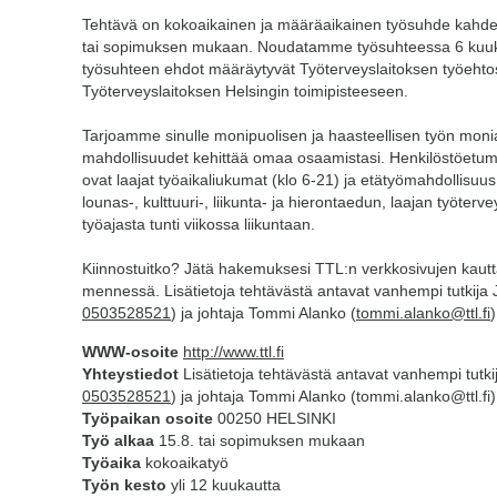
Tehtävä on kokoaikainen ja määräaikainen työsuhde kahden
tai sopimuksen mukaan. Noudatamme työsuhteessa 6 kuuk
työsuhteen ehdot määräytyvät Työterveyslaitoksen työehto
Työterveyslaitoksen Helsingin toimipisteeseen.
Tarjoamme sinulle monipuolisen ja haasteellisen työn moni
mahdollisuudet kehittää omaa osaamistasi. Henkilöstöetumm
ovat laajat työaikaliukumat (klo 6-21) ja etätyömahdollis
lounas-, kulttuuri-, liikunta- ja hierontaedun, laajan työte
työajasta tunti viikossa liikuntaan.
Kiinnostuitko? Jätä hakemuksesi TTL:n verkkosivujen kaut
mennessä. Lisätietoja tehtävästä antavat vanhempi tutkija J
0503528521
) ja johtaja Tommi Alanko (
tommi.alanko@ttl.fi
)
WWW-osoite
http://www.ttl.fi
Yhteystiedot
Lisätietoja tehtävästä antavat vanhempi tutkija
0503528521
) ja johtaja Tommi Alanko (tommi.alanko@ttl.fi)
Työpaikan osoite
00250 HELSINKI
Työ alkaa
15.8. tai sopimuksen mukaan
Työaika
kokoaikatyö
Työn kesto
yli 12 kuukautta