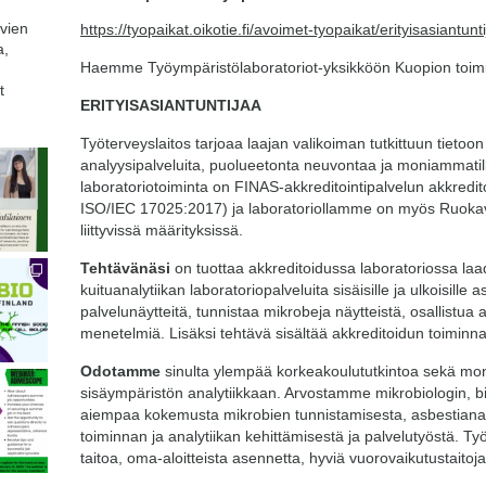
avien
https://tyopaikat.oikotie.fi/avoimet-tyopaikat/erityisasiantu
a,
Haemme Työympäristölaboratoriot-yksikköön Kuopion toim
t
ERITYISASIANTUNTIJAA
Työterveyslaitos tarjoaa laajan valikoiman tutkittuun tietoo
analyysipalveluita, puolueetonta neuvontaa ja moniammatill
laboratoriotoiminta on FINAS-akkreditointipalvelun akkred
ISO/IEC 17025:2017) ja laboratoriollamme on myös Ruoka
liittyvissä määrityksissä.
Tehtävänäsi
on tuottaa akkreditoidussa laboratoriossa laa
kuituanalytiikan laboratoriopalveluita sisäisille ja ulkoisille
palvelunäytteitä, tunnistaa mikrobeja näytteistä, osallistua a
menetelmiä. Lisäksi tehtävä sisältää akkreditoidun toiminnan
Odotamme
sinulta ylempää korkeakoulututkintoa sekä mon
sisäympäristön analytiikkaan. Arvostamme mikrobiologin, bi
aiempaa kokemusta mikrobien tunnistamisesta, asbestianal
toiminnan ja analytiikan kehittämisestä ja palvelutyöstä. T
taitoa, oma-aloitteista asennetta, hyviä vuorovaikutustaitoj