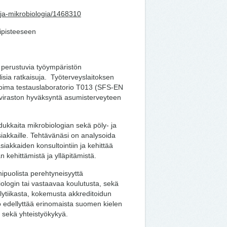
ntija-mikrobiologia/1468310
ipisteeseen
n perustuvia työympäristön
isia ratkaisuja. Työterveyslaitoksen
itoima testauslaboratorio T013 (SFS-EN
viraston hyväksyntä asumisterveyteen
dukkaita mikrobiologian sekä pöly- ja
 asiakkaille. Tehtävänäsi on analysoida
siakkaiden konsultointiin ja kehittää
 kehittämistä ja ylläpitämistä.
ipuolista perehtyneisyyttä
ologin tai vastaavaa koulutusta, sekä
ytiikasta, kokemusta akkreditoidun
yö edellyttää erinomaista suomen kielen
a sekä yhteistyökykyä.