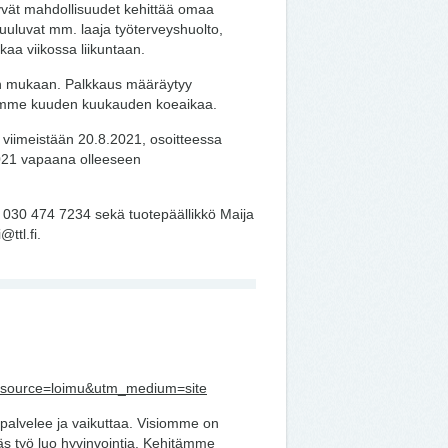
yvät mahdollisuudet kehittää omaa
kuuluvat mm. laaja työterveyshuolto,
ikaa viikossa liikuntaan.
en mukaan. Palkkaus määräytyy
amme kuuden kuukauden koeaikaa.
 viimeistään 20.8.2021, osoitteessa
021 vapaana olleeseen
. 030 474 7234 sekä tuotepäällikkö Maija
ttl.fi.
utm_source=loimu&utm_medium=site
, palvelee ja vaikuttaa. Visiomme on
ekäs työ luo hyvinvointia. Kehitämme