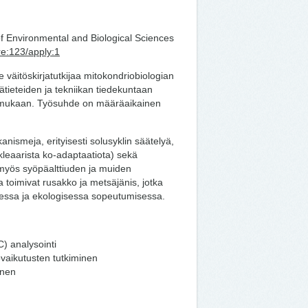
f Environmental and Biological Sciences
re:123/apply:1
e väitöskirjatutkijaa mitokondriobiologian
ätieteiden ja tekniikan tiedekuntaan
 mukaan. Työsuhde on määräaikainen
kanismeja, erityisesti solusyklin säätelyä,
leaarista ko-adaptaatiota) sekä
 myös syöpäalttiuden ja muiden
na toimivat rusakko ja metsäjänis, jotka
dessa ja ekologisessa sopeutumisessa.
) analysointi
ovaikutusten tutkiminen
inen