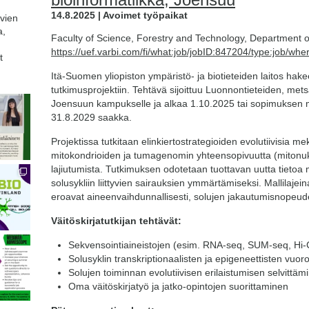
14.8.2025 | Avoimet työpaikat
avien
a,
Faculty of Science, Forestry and Technology, Department o
https://uef.varbi.com/fi/what:job/jobID:847204/type:job/whe
t
Itä-Suomen yliopiston ympäristö- ja biotieteiden laitos hake
tutkimusprojektiin. Tehtävä sijoittuu Luonnontieteiden, mets
Joensuun kampukselle ja alkaa 1.10.2025 tai sopimuksen
31.8.2029 saakka.
Projektissa tutkitaan elinkiertostrategioiden evolutiivisia me
mitokondrioiden ja tumagenomin yhteensopivuutta (mitonuk
lajiutumista. Tutkimuksen odotetaan tuottavan uutta tietoa
solusykliin liittyvien sairauksien ymmärtämiseksi. Mallilajei
eroavat aineenvaihdunnallisesti, solujen jakautumisnopeu
Väitöskirjatutkijan tehtävät:
Sekvensointiaineistojen (esim. RNA-seq, SUM-seq, Hi-C
Solusyklin transkriptionaalisten ja epigeneettisten vuor
Solujen toiminnan evolutiivisen erilaistumisen selvittäm
Oma väitöskirjatyö ja jatko-opintojen suorittaminen