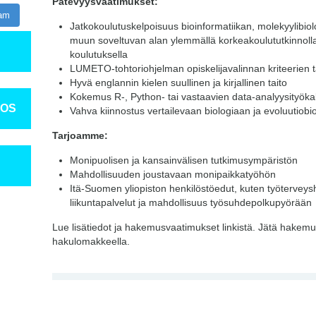
Pätevyysvaatimukset:
ram
Jatkokoulutuskelpoisuus bioinformatiikan, molekyylibiolo
muun soveltuvan alan ylemmällä korkeakoulututkinnolla 
koulutuksella
LUMETO-tohtoriohjelman opiskelijavalinnan kriteerien 
Hyvä englannin kielen suullinen ja kirjallinen taito
Kokemus R-, Python- tai vastaavien data-analyysityöka
TOS
Vahva kiinnostus vertailevaan biologiaan ja evoluutiobi
Tarjoamme:
Monipuolisen ja kansainvälisen tutkimusympäristön
Mahdollisuuden joustavaan monipaikkatyöhön
Itä-Suomen yliopiston henkilöstöedut, kuten työterveyshu
liikuntapalvelut ja mahdollisuus työsuhdepolkupyörään
Lue lisätiedot ja hakemusvaatimukset linkistä. Jätä hakem
hakulomakkeella.