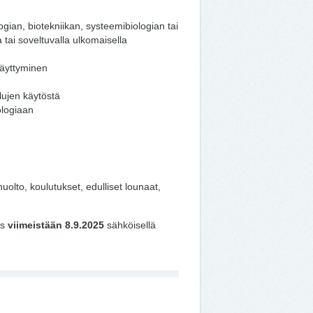
gian, biotekniikan, systeemibiologian tai
tai soveltuvalla ulkomaisella
täyttyminen
lujen käytöstä
ologiaan
olto, koulutukset, edulliset lounaat,
us
viimeistään 8.9.2025
sähköisellä