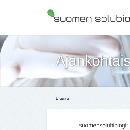
Suomen Solubiologit ry
Ajankohtais
Etusivu
suomensolubiologit