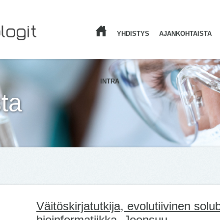
YHDISTYS
AJANKOHTAISTA
ETUSIVU
INTRA
ta
Väitöskirjatutkija, evolutiivinen solub
bioinformatiikka, Joensuu