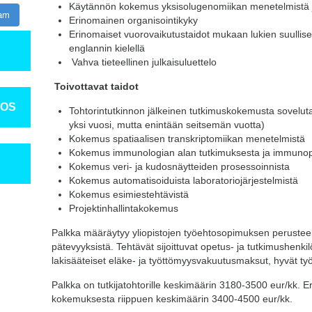
Käytännön kokemus yksisolugenomiikan menetelmistä ja
ram
Erinomainen organisointikyky
Erinomaiset vuorovaikutustaidot mukaan lukien suulliset
englannin kielellä
Vahva tieteellinen julkaisuluettelo
Toivottavat taidot
TOS
Tohtorintutkinnon jälkeinen tutkimuskokemusta sovelutav
yksi vuosi, mutta enintään seitsemän vuotta)
Kokemus spatiaalisen transkriptomiikan menetelmistä
Kokemus immunologian alan tutkimuksesta ja immunopr
Kokemus veri- ja kudosnäytteiden prosessoinnista
Kokemus automatisoiduista laboratoriojärjestelmistä
Kokemus esimiestehtävistä
Projektinhallintakokemus
Palkka määräytyy yliopistojen työehtosopimuksen perusteell
pätevyyksistä. Tehtävät sijoittuvat opetus- ja tutkimushen
lakisääteiset eläke- ja työttömyysvakuutusmaksut, hyvät työt
Palkka on tutkijatohtorille keskimäärin 3180-3500 eur/kk. E
kokemuksesta riippuen keskimäärin 3400-4500 eur/kk.