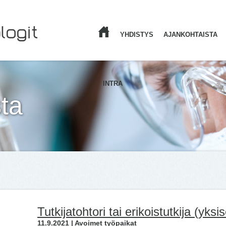
YHDISTYS
AJANKOHTAISTA
ETUSIVU
INTRA
ta
Tutkijatohtori tai erikoistutkija (yks
11.9.2021 | Avoimet työpaikat