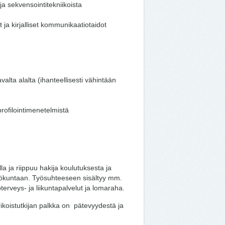
 sekvensointitekniikoista
 ja kirjalliset kommunikaatiotaidot
alta alalta (ihanteellisesti vähintään
ofilointimenetelmistä
a ja riippuu hakija koulutuksesta ja
kilökuntaan. Työsuhteeseen sisältyy mm.
erveys- ja liikuntapalvelut ja lomaraha.
rikoistutkijan palkka on pätevyydestä ja