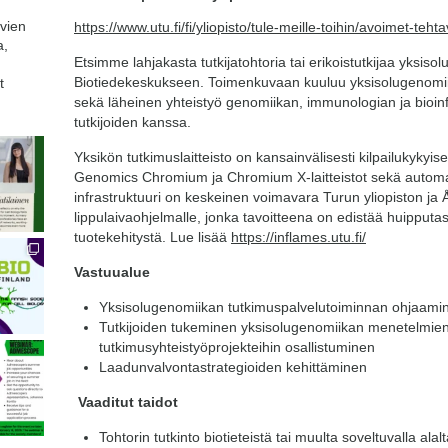
avien
https://www.utu.fi/fi/yliopisto/tule-meille-toihin/avoimet-tehta
a,
Etsimme lahjakasta tutkijatohtoria tai erikoistutkijaa yk
Biotiedekeskukseen. Toimenkuvaan kuuluu yksisolugenomiik
t
sekä läheinen yhteistyö genomiikan, immunologian ja bioinf
tutkijoiden kanssa.
Yksikön tutkimuslaitteisto on kansainvälisesti kilpailukykyi
Genomics Chromium ja Chromium X-laitteistot sekä automa
infrastruktuuri on keskeinen voimavara Turun yliopiston j
lippulaivaohjelmalle, jonka tavoitteena on edistää huipput
tuotekehitystä. Lue lisää
https://inflames.utu.fi/
Vastuualue
Yksisolugenomiikan tutkimuspalvelutoiminnan ohjaamin
Tutkijoiden tukeminen yksisolugenomiikan menetelmien
tutkimusyhteistyöprojekteihin osallistuminen
Laadunvalvontastrategioiden kehittäminen
Vaaditut taidot
Tohtorin tutkinto biotieteistä tai muulta soveltuvalla alal