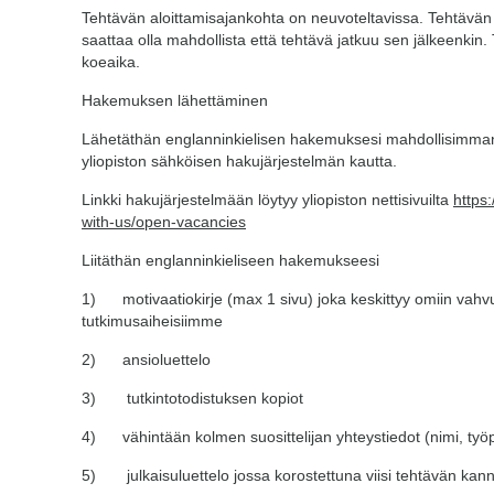
Tehtävän aloittamisajankohta on neuvoteltavissa. Tehtävän
saattaa olla mahdollista että tehtävä jatkuu sen jälkeenk
koeaika.
Hakemuksen lähettäminen
Lähetäthän englanninkielisen hakemuksesi mahdollisimman 
yliopiston sähköisen hakujärjestelmän kautta.
Linkki hakujärjestelmään löytyy yliopiston nettisivuilta
https
with-us/open-vacancies
Liitäthän englanninkieliseen hakemukseesi
1) motivaatiokirje (max 1 sivu) joka keskittyy omiin vahvuuk
tutkimusaiheisiimme
2) ansioluettelo
3) tutkintotodistuksen kopiot
4) vähintään kolmen suosittelijan yhteystiedot (nimi, työ
5) julkaisuluettelo jossa korostettuna viisi tehtävän kanna