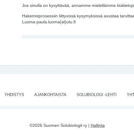
Jos sinulla on kysyttävää, annamme mielellämme lisätietoj
Hakemisprosessiin liittyvissä kysymyksissä avustaa tarvitt
Luoma paula.luoma(at)utu.fi
YHDISTYS
AJANKOHTAISTA
SOLUBIOLOGI -LEHTI
YH
©2026 Suomen Solubiologit ry |
Hallinta