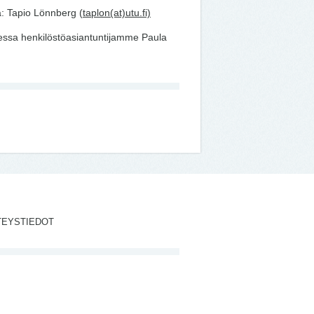
a: Tapio Lönnberg (
taplon(at)utu.fi)
aessa henkilöstöasiantuntijamme Paula
TEYSTIEDOT