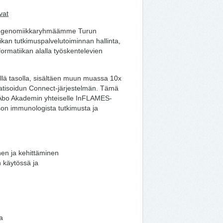
vat
sisolugenomiikkaryhmäämme Turun
an tutkimuspalvelutoiminnan hallinta,
ormatiikan alalla työskentelevien
sellä tasolla, sisältäen muun muassa 10x
tisoidun Connect-järjestelmän. Tämä
a Åbo Akademin yhteiselle InFLAMES-
ason immunologista tutkimusta ja
en ja kehittäminen
 käytössä ja
ta