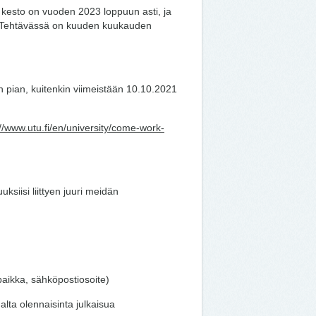
 kesto on vuoden 2023 loppuun asti, ja
in. Tehtävässä on kuuden kuukauden
pian, kuitenkin viimeistään 10.10.2021
://www.utu.fi/en/university/come-work-
siisi liittyen juuri meidän
paikka, sähköpostiosoite)
lta olennaisinta julkaisua