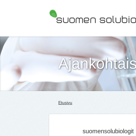
Suomen Solubiologit ry
Ajankohtais
Etusivu
suomensolubiologit