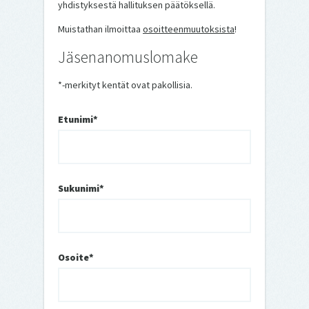
yhdistyksestä hallituksen päätöksellä.
Muistathan ilmoittaa
osoitteenmuutoksista
!
Jäsenanomuslomake
*-merkityt kentät ovat pakollisia.
Etunimi*
Sukunimi*
Osoite*