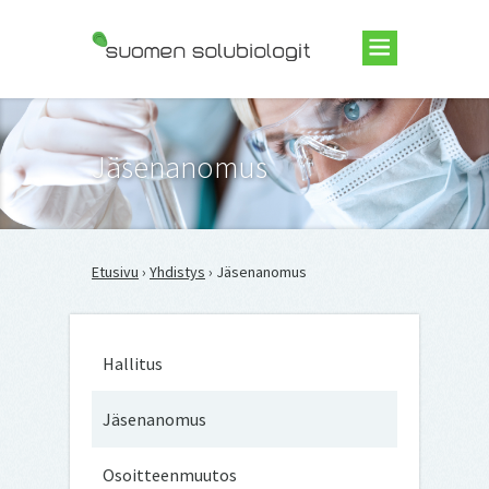
Suomen Solubiologit ry
Jäsenanomus
Etusivu
›
Yhdistys
› Jäsenanomus
suomensolub
Hallitus
Edistämme solu
molekyylibiolo
vastaavien aloj
Jäsenanomus
tutkimusta, kou
tiedotusta ja
työpaikkojen
Osoitteenmuutos
perustamista. 