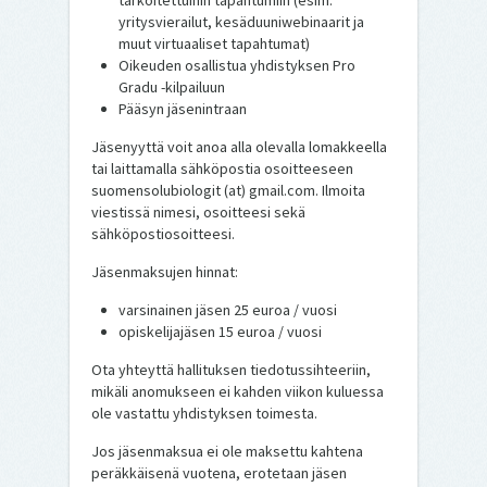
tarkoitettuihin tapahtumiin (esim.
yritysvierailut, kesäduuniwebinaarit ja
muut virtuaaliset tapahtumat)
Oikeuden osallistua yhdistyksen Pro
Gradu -kilpailuun
Pääsyn jäsenintraan
Jäsenyyttä voit anoa alla olevalla lomakkeella
tai laittamalla sähköpostia osoitteeseen
suomensolubiologit (at) gmail.com. Ilmoita
viestissä nimesi, osoitteesi sekä
sähköpostiosoitteesi.
Jäsenmaksujen hinnat:
varsinainen jäsen 25 euroa / vuosi
opiskelijajäsen 15 euroa / vuosi
Ota yhteyttä hallituksen tiedotussihteeriin,
mikäli anomukseen ei kahden viikon kuluessa
ole vastattu yhdistyksen toimesta.
Jos jäsenmaksua ei ole maksettu kahtena
peräkkäisenä vuotena, erotetaan jäsen