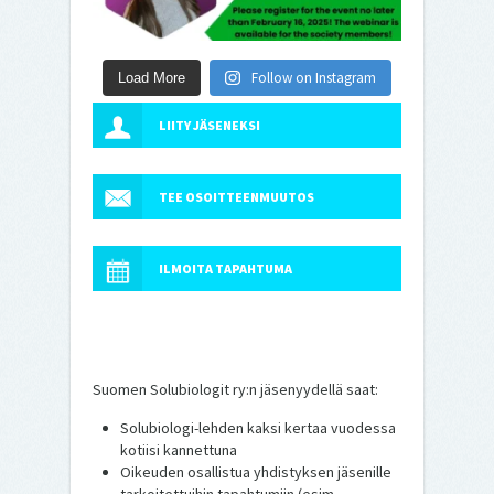
Follow on Instagram
Load More
LIITY JÄSENEKSI
TEE OSOITTEENMUUTOS
ILMOITA TAPAHTUMA
Suomen Solubiologit ry:n jäsenyydellä saat:
Solubiologi-lehden kaksi kertaa vuodessa
kotiisi kannettuna
Oikeuden osallistua yhdistyksen jäsenille