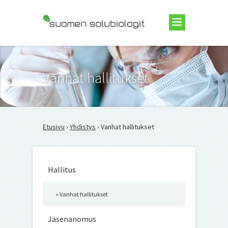
Suomen Solubiologit ry
Vanhat hallitukset
Etusivu
›
Yhdistys
› Vanhat hallitukset
suomensolub
Hallitus
Edistämme solu
molekyylibiolo
vastaavien aloj
Vanhat hallitukset
tutkimusta, kou
tiedotusta ja
työpaikkojen
Jäsenanomus
perustamista. 