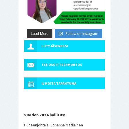
Follow on Instagram
Load More
LIITY JÄSENEKSI
TEE OSOITTEENMUUTOS
ILMOITA TAPAHTUMA
Vuoden 2024 hallitus:
Puheenjohtaja: Johanna Matilainen