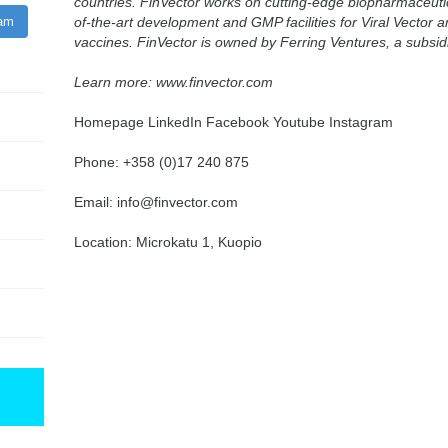
countries. FinVector works on cutting-edge biopharmaceutic
ram
of-the-art development and GMP facilities for Viral Vector 
vaccines. FinVector is owned by Ferring Ventures, a subsid
Learn more: www.finvector.com
Homepage LinkedIn Facebook Youtube Instagram
Phone: +358 (0)17 240 875
Email: info@finvector.com
Location: Microkatu 1, Kuopio