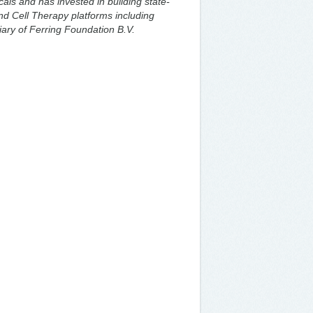
als and has invested in building state-
and Cell Therapy platforms including
iary of Ferring Foundation B.V.