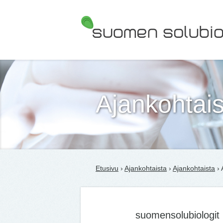
Suomen Solubiologit ry
Ajankohtais
Etusivu
›
Ajankohtaista
›
Ajankohtaista
› 
suomensolubiologit