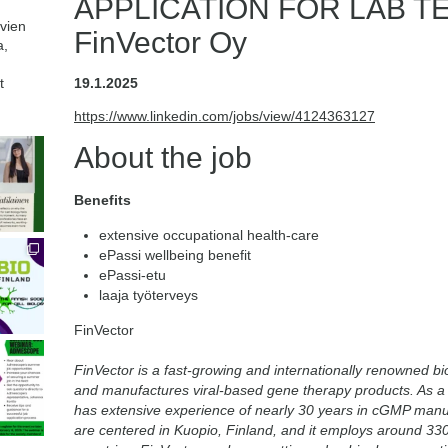
APPLICATION FOR LAB T
avien
FinVector Oy
a,
t
19.1.2025
https://www.linkedin.com/jobs/view/4124363127
About the job
Benefits
extensive occupational health-care
ePassi wellbeing benefit
ePassi-etu
laaja työterveys
FinVector
FinVector is a fast-growing and internationally renowned 
and manufactures viral-based gene therapy products. As a pi
has extensive experience of nearly 30 years in cGMP manu
are centered in Kuopio, Finland, and it employs around 330