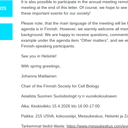
It is also possible to participate in the annual meeting remot
meeting at the end of this letter. Of course, we hope to se
TOS
these important events for our society!
Please note, that the main language of the meeting will be
agenda is in Finnish. However, we warmly welcome all me
background. We are happy to receive questions, comments
example under the agenda item “Other matters”, and we wi
Finnish-speaking participants.
See you in Helsinki!
With spring greetings,
Johanna Matilainen
Chair of the Finnish Society for Cell Biology
Asialista Suomen Suolubiologit ry:n vuosikokoukseen
Aika: Keskiviikko 15.4.2026 klo 16:00-17:00.
Paikka: 215 USVA, kokoussiipi, Messukeskus, Helsinki ja 
Tarkemmat tiedot tilasta:
https://www.messukeskus.com/ev