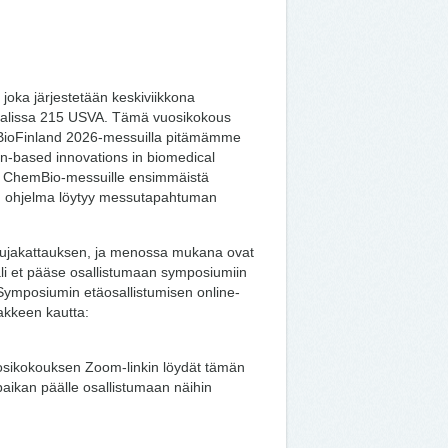
joka järjestetään keskiviikkona
salissa 215 USVA. Tämä vuosikokous
emBioFinland 2026-messuilla pitämämme
n-based innovations in biomedical
u ChemBio-messuille ensimmäistä
n ohjelma löytyy messutapahtuman
akattauksen, ja menossa mukana ovat
li et pääse osallistumaan symposiumiin
Symposiumin etäosallistumisen online-
akkeen kautta:
osikokouksen Zoom-linkin löydät tämän
 paikan päälle osallistumaan näihin