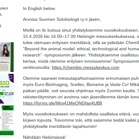
avien
In English below
a,
Arvoisa Suomen Solubiologit ry:n jäsen,
t
Meillä on ilo kutsua sinut yhdistyksemme vuosikokoukseen, 
15.4.2026 klo 16.00–17.00 Helsingin messukeskuksessa, 
tulee olemaan erityisen merkittävä, sillä se pidetään Ch
”Beyond the animal model: ethical, technological and huma
research” -symposiumin jälkeen. Yhdistyksemme osallistu
kertaa, mistä olemme erityisen innoissamme! Symposiumi
verkkosivuilta:
https://chembio.messukeskus.com
Olemme saaneet messutapahtumaamme erinomaisen puhuj
myös Euro-BioImaging, Scellex, Bioname ja Vaste Co! Mikä
paikan päälle, voit seurata ohjelmaa myös Zoomin kautta. 
rekisteröityminen on avoinna vain jäsenillemme tämän lom
https://forms.gle/Wrp41MeQNGfap4UB8
Myös vuosikokoukseen on mahdollista osallistua etänä, vu
kirjeen lopusta. Toivomme toki, että saisimme teidät kaikki
yhdistykselle merkittäviin tapahtumiin!
Nähdään Helsingissä!