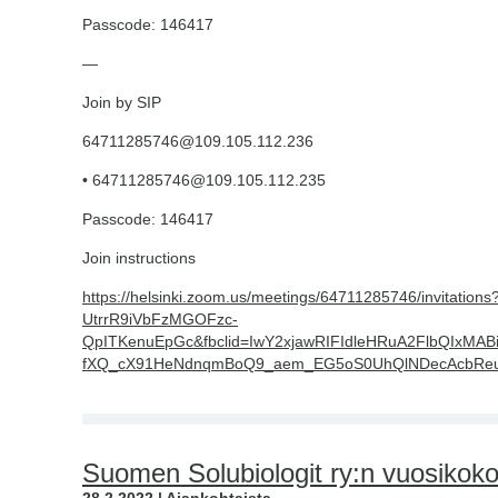
Passcode: 146417
—
Join by SIP
64711285746@109.105.112.236
• 64711285746@109.105.112.235
Passcode: 146417
Join instructions
https://helsinki.zoom.us/meetings/64711285746/invitati
UtrrR9iVbFzMGOFzc-
QpITKenuEpGc&fbclid=IwY2xjawRIFIdleHRuA2FlbQI
fXQ_cX91HeNdnqmBoQ9_aem_EG5oS0UhQlNDecAcbRe
Suomen Solubiologit ry:n vuosikok