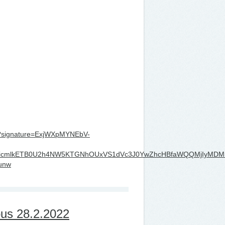
ons?signature=ExjWXpMYNEbV-
xMABicmlkETB0U2h4NW5KTGNhOUxVS1dVc3J0YwZhcHBfaWQQMjIyM
unw
ous 28.2.2022