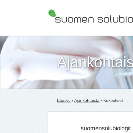
Suomen Solubiologit ry
Ajankohtais
Etusivu
›
Ajankohtaista
› Kokoukset
suomensolubiologit