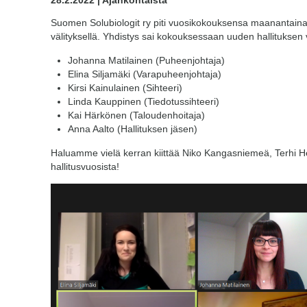
28.2.2022 | Ajankohtaista
Suomen Solubiologit ry piti vuosikokouksensa maanantain
välityksellä. Yhdistys sai kokouksessaan uuden hallituksen
Johanna Matilainen (Puheenjohtaja)
Elina Siljamäki (Varapuheenjohtaja)
Kirsi Kainulainen (Sihteeri)
Linda Kauppinen (Tiedotussihteeri)
Kai Härkönen (Taloudenhoitaja)
Anna Aalto (Hallituksen jäsen)
Haluamme vielä kerran kiittää Niko Kangasniemeä, Terhi H
hallitusvuosista!