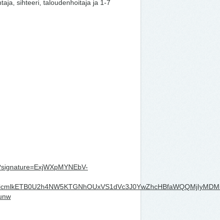
aja, sihteeri, taloudenhoitaja ja 1-7
ons?signature=ExjWXpMYNEbV-
xMABicmlkETB0U2h4NW5KTGNhOUxVS1dVc3J0YwZhcHBfaWQQMjIyM
unw