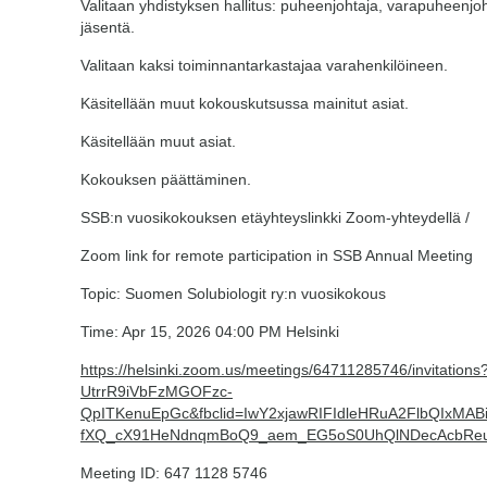
Valitaan yhdistyksen hallitus: puheenjohtaja, varapuheenjoht
jäsentä.
Valitaan kaksi toiminnantarkastajaa varahenkilöineen.
Käsitellään muut kokouskutsussa mainitut asiat.
Käsitellään muut asiat.
Kokouksen päättäminen.
SSB:n vuosikokouksen etäyhteyslinkki Zoom-yhteydellä /
Zoom link for remote participation in SSB Annual Meeting
Topic: Suomen Solubiologit ry:n vuosikokous
Time: Apr 15, 2026 04:00 PM Helsinki
https://helsinki.zoom.us/meetings/64711285746/invitati
UtrrR9iVbFzMGOFzc-
QpITKenuEpGc&fbclid=IwY2xjawRIFIdleHRuA2FlbQI
fXQ_cX91HeNdnqmBoQ9_aem_EG5oS0UhQlNDecAcbRe
Meeting ID: 647 1128 5746