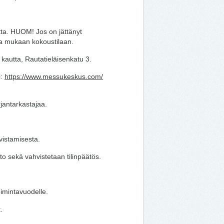
tta. HUOM! Jos on jättänyt
aa mukaan kokoustilaan.
kautta, Rautatieläisenkatu 3.
i:
https://www.messukeskus.com/
rjantarkastajaa.
vistamisesta.
nto sekä vahvistetaan tilinpäätös.
oimintavuodelle.
.