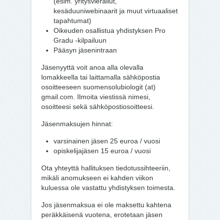
(esim. yritysvierailut,
kesäduuniwebinaarit ja muut virtuaaliset
tapahtumat)
Oikeuden osallistua yhdistyksen Pro
Gradu -kilpailuun
Pääsyn jäsenintraan
Jäsenyyttä voit anoa alla olevalla
lomakkeella tai laittamalla sähköpostia
osoitteeseen suomensolubiologit (at)
gmail.com. Ilmoita viestissä nimesi,
osoitteesi sekä sähköpostiosoitteesi.
Jäsenmaksujen hinnat:
varsinainen jäsen 25 euroa / vuosi
opiskelijajäsen 15 euroa / vuosi
Ota yhteyttä hallituksen tiedotussihteeriin,
mikäli anomukseen ei kahden viikon
kuluessa ole vastattu yhdistyksen toimesta.
Jos jäsenmaksua ei ole maksettu kahtena
peräkkäisenä vuotena, erotetaan jäsen