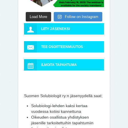
Load More
Follow on Instagram
LIITY JÄSENEKSI
TEE OSOITTEENMUUTOS
ILMOITA TAPAHTUMA
Suomen Solubiologit ry:n jäsenyydellä saat:
Solubiologi-lehden kaksi kertaa
vuodessa kotiisi kannettuna
Oikeuden osallistua yhdistyksen
jäsenille tarkoitettuihin tapahtumiin