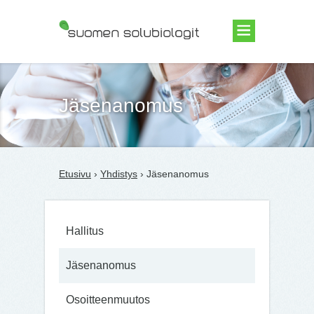
Suomen Solubiologit ry
Jäsenanomus
Etusivu
›
Yhdistys
› Jäsenanomus
suomensolu
Hallitus
Edistämme sol
molekyylibiolo
Jäsenanomus
vastaavien alo
tutkimusta, ko
tiedotusta ja
työpaikkojen
Osoitteenmuutos
perustamista.