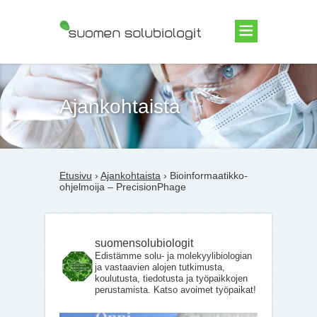
Suomen Solubiologit ry
Ajankohtaista
Etusivu
›
Ajankohtaista
› Bioinformaatikko-
ohjelmoija – PrecisionPhage
suomensolubiologit
Edistämme solu- ja molekyylibiologian
ja vastaavien alojen tutkimusta,
koulutusta, tiedotusta ja työpaikkojen
perustamista. Katso avoimet työpaikat!