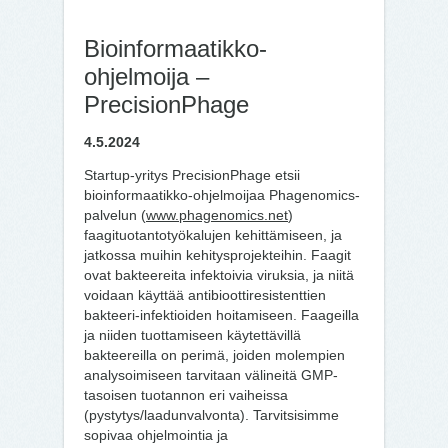
Bioinformaatikko-
ohjelmoija –
PrecisionPhage
4.5.2024
Startup-yritys PrecisionPhage etsii
bioinformaatikko-ohjelmoijaa Phagenomics-
palvelun (
www.phagenomics.net
)
faagituotantotyökalujen kehittämiseen, ja
jatkossa muihin kehitysprojekteihin. Faagit
ovat bakteereita infektoivia viruksia, ja niitä
voidaan käyttää antibioottiresistenttien
bakteeri-infektioiden hoitamiseen. Faageilla
ja niiden tuottamiseen käytettävillä
bakteereilla on perimä, joiden molempien
analysoimiseen tarvitaan välineitä GMP-
tasoisen tuotannon eri vaiheissa
(pystytys/laadunvalvonta). Tarvitsisimme
sopivaa ohjelmointia ja