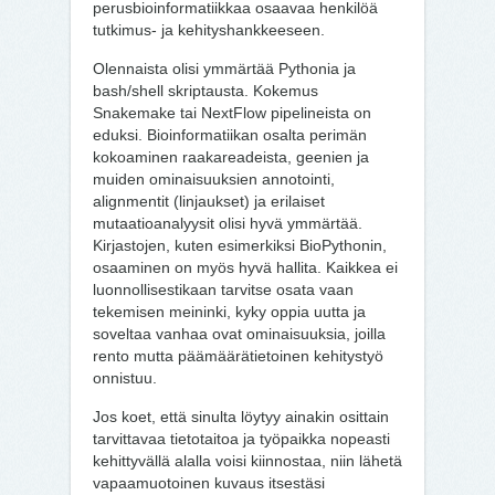
perusbioinformatiikkaa osaavaa henkilöä
tutkimus- ja kehityshankkeeseen.
Olennaista olisi ymmärtää Pythonia ja
bash/shell skriptausta. Kokemus
Snakemake tai NextFlow pipelineista on
eduksi. Bioinformatiikan osalta perimän
kokoaminen raakareadeista, geenien ja
muiden ominaisuuksien annotointi,
alignmentit (linjaukset) ja erilaiset
mutaatioanalyysit olisi hyvä ymmärtää.
Kirjastojen, kuten esimerkiksi BioPythonin,
osaaminen on myös hyvä hallita. Kaikkea ei
luonnollisestikaan tarvitse osata vaan
tekemisen meininki, kyky oppia uutta ja
soveltaa vanhaa ovat ominaisuuksia, joilla
rento mutta päämäärätietoinen kehitystyö
onnistuu.
Jos koet, että sinulta löytyy ainakin osittain
tarvittavaa tietotaitoa ja työpaikka nopeasti
kehittyvällä alalla voisi kiinnostaa, niin lähetä
vapaamuotoinen kuvaus itsestäsi