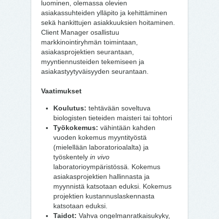
luominen, olemassa olevien
asiakassuhteiden ylläpito ja kehittäminen
sekä hankittujen asiakkuuksien hoitaminen.
Client Manager osallistuu
markkinointiryhmän toimintaan,
asiakasprojektien seurantaan,
myyntiennusteiden tekemiseen ja
asiakastyytyväisyyden seurantaan.
Vaatimukset
Koulutus:
tehtävään soveltuva
biologisten tieteiden maisteri tai tohtori
Työkokemus:
vähintään kahden
vuoden kokemus myyntityöstä
(mielellään laboratorioalalta) ja
työskentely
in vivo
laboratorioympäristössä. Kokemus
asiakasprojektien hallinnasta ja
myynnistä katsotaan eduksi. Kokemus
projektien kustannuslaskennasta
katsotaan eduksi.
Taidot:
Vahva ongelmanratkaisukyky,