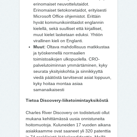
erinomaiset neuvottelutaidot.
Erinomaiset tietokonetaidot, erityisesti
Microsoft Office ohjemistot. Erittäin
hyvät kommunikointitaidot englannin
kielellä, sekä suulliset että kirjalliset,
muut kielet lasketaan eduksi. Yhtiön
virallinen kieli on Englanti.
Muut:
Oltava mahdollisuus matkkustaa
ja työskennellä normaalien
toimistoaikojen ulkopuolella. CRO-
palvelutoiminnan ymmärtäminen, kyky
seurata yksityiskohtia ja sinnikkyyttä
viedä päätöstä tarvitsevat asiat loppuun,
kyky hoitaa montaa asiaa
samanaikaisesti
Tietoa Discovery-liiketoimintayksiköstä
Charles River Discovery on todistetusti ollut
mukana kehittämässä uusia onnistuneita
hoitomuotoja. Kuluneiden 17 vuoden aikana
asiakkaamme ovat saaneet yli 320 patenttia