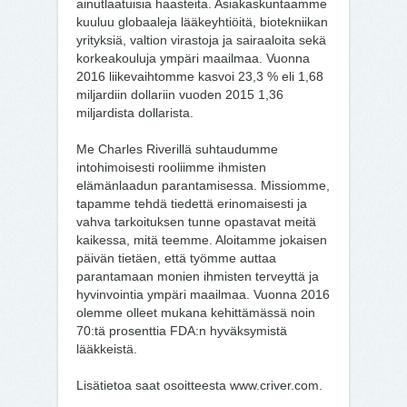
ainutlaatuisia haasteita. Asiakaskuntaamme
kuuluu globaaleja lääkeyhtiöitä, biotekniikan
yrityksiä, valtion virastoja ja sairaaloita sekä
korkeakouluja ympäri maailmaa. Vuonna
2016 liikevaihtomme kasvoi 23,3 % eli 1,68
miljardiin dollariin vuoden 2015 1,36
miljardista dollarista.
Me Charles Riverillä suhtaudumme
intohimoisesti rooliimme ihmisten
elämänlaadun parantamisessa. Missiomme,
tapamme tehdä tiedettä erinomaisesti ja
vahva tarkoituksen tunne opastavat meitä
kaikessa, mitä teemme. Aloitamme jokaisen
päivän tietäen, että työmme auttaa
parantamaan monien ihmisten terveyttä ja
hyvinvointia ympäri maailmaa. Vuonna 2016
olemme olleet mukana kehittämässä noin
70:tä prosenttia FDA:n hyväksymistä
lääkkeistä.
Lisätietoa saat osoitteesta www.criver.com.