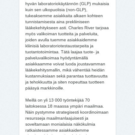
hyvän laboratoriokäytännön (GLP) mukaisia
kuin sen ulkopuolisia (non-GLP),
tukeaksemme asiakkaita alkaen kohteen
tunnistamisesta aina prekliiniseen
lääkekehitykseen asti. Charles River tarjoaa
myös valikoiman tuotteita ja palveluita,
joiden avulla tuemme asiakkaidemme
kliinisiä laboratoriotestaustarpeita ja
tuotantotoimintaa. Tätä laajaa tuote- ja
palveluvalikoimaa hyödyntämällä
asiakkaamme voivat luoda joustavamman
lääkekehitysmallin, mikä vähentää heidän
kustannuksiaan sekä parantaa tuottavuutta
ja tehokkuutta ja siten nopeuttaa tuotteen
pääsyä markkinoille.
Meillä on yli 13 000 työntekijää 70
laitoksessa 18 maassa ympäri maailmaa.
Näin pystymme strategisesti koordinoimaan
resursseja maailmanlaajuisesti ja
soveltamaan monialaisia näkökulmia
ratkaistessamme asiakkaidemme