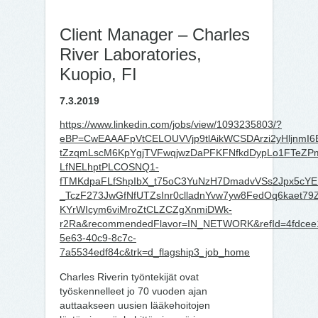
Client Manager – Charles
River Laboratories,
Kuopio, FI
7.3.2019
https://www.linkedin.com/jobs/view/1093235803/?
eBP=CwEAAAFpVtCELOUVVjp9tlAikWCSDArzi2yHljnmI
tZzqmLscM6KpYgjTVFwqjwzDaPFKFNfkdDypLo1FTeZP
LfNELhptPLCOSNQ1-
fTMKdpaFLfShpIbX_t75oC3YuNzH7DmadvVSs2Jpx5cY
_TczF273JwGfNfUTZsInr0clladnYvw7yw8FedOq6kaet79
KYrWIcym6viMroZtCLZCZgXnmiDWk-
r2Ra&recommendedFlavor=IN_NETWORK&refId=4fdcee
5e63-40c9-8c7c-
7a5534edf84c&trk=d_flagship3_job_home
Charles Riverin työntekijät ovat
työskennelleet jo 70 vuoden ajan
auttaakseen uusien lääkehoitojen