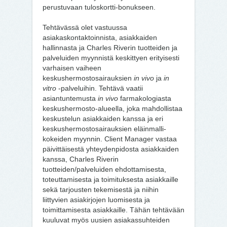
perustuvaan tuloskortti-bonukseen.
Tehtävässä olet vastuussa
asiakaskontaktoinnista, asiakkaiden
hallinnasta ja Charles Riverin tuotteiden ja
palveluiden myynnistä keskittyen erityisesti
varhaisen vaiheen
keskushermostosairauksien
in vivo
ja
in
vitro
-palveluihin. Tehtävä vaatii
asiantuntemusta
in vivo
farmakologiasta
keskushermosto-alueella, joka mahdollistaa
keskustelun asiakkaiden kanssa ja eri
keskushermostosairauksien eläinmalli-
kokeiden myynnin. Client Manager vastaa
päivittäisestä yhteydenpidosta asiakkaiden
kanssa, Charles Riverin
tuotteiden/palveluiden ehdottamisesta,
toteuttamisesta ja toimituksesta asiakkaille
sekä tarjousten tekemisestä ja niihin
liittyvien asiakirjojen luomisesta ja
toimittamisesta asiakkaille. Tähän tehtävään
kuuluvat myös uusien asiakassuhteiden