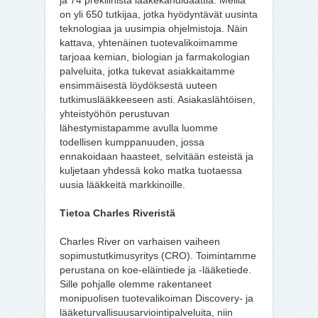
ja 74 prekliinistä lääkekandidaattia. Meillä
on yli 650 tutkijaa, jotka hyödyntävät uusinta
teknologiaa ja uusimpia ohjelmistoja. Näin
kattava, yhtenäinen tuotevalikoimamme
tarjoaa kemian, biologian ja farmakologian
palveluita, jotka tukevat asiakkaitamme
ensimmäisestä löydöksestä uuteen
tutkimuslääkkeeseen asti. Asiakaslähtöisen,
yhteistyöhön perustuvan
lähestymistapamme avulla luomme
todellisen kumppanuuden, jossa
ennakoidaan haasteet, selvitään esteistä ja
kuljetaan yhdessä koko matka tuotaessa
uusia lääkkeitä markkinoille.
Tietoa Charles Riveristä
Charles River on varhaisen vaiheen
sopimustutkimusyritys (CRO). Toimintamme
perustana on koe-eläintiede ja -lääketiede.
Sille pohjalle olemme rakentaneet
monipuolisen tuotevalikoiman Discovery- ja
lääketurvallisuusarviointipalveluita, niin