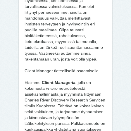
löytämisessä, kehittämisessä ja
turvallisessa valmistuksessa. Kun olet
liittynyt perheeseemme, sinulla on
mahdollisuus vaikuttaa merkittävästi
ihmisten terveyteen ja hyvinvointiin eri
puolilla maailmaa. Olipa taustasi
biolääketieteessä, rahoituksessa,
tietotekniikassa, myynnissä tai muualla,
taidoilla on tärkeä rooli suorittamassamme
työssä. Vastineeksi auttamme sinua
rakentamaan uran, josta voit olla ylpeä.
Client Manager tieteellisellä osaamisella
Etsimme
Client Manageria
, jolla on
kokemusta
in vivo
neurotieteestä,
asiakashallinnasta ja myynnistä liittymään
Charles River Discovery Research Servicen
tiimiin Kuopiossa. Tehtävä on kokoaikainen
sekä vakituinen, ja tarjoamme dynaamisen
ja kiinnostavan työympäristön
lääkekehityksen parissa. Palkkausmuoto on
kuukausipalkka yhdistettynä suoritukseen