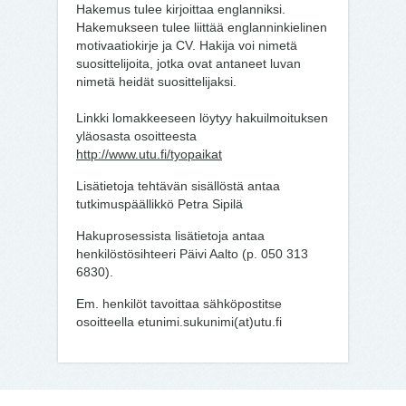
Hakemus tulee kirjoittaa englanniksi.
Hakemukseen tulee liittää englanninkielinen
motivaatiokirje ja CV. Hakija voi nimetä
suosittelijoita, jotka ovat antaneet luvan
nimetä heidät suosittelijaksi.
Linkki lomakkeeseen löytyy hakuilmoituksen
yläosasta osoitteesta
http://www.utu.fi/tyopaikat
Lisätietoja tehtävän sisällöstä antaa
tutkimuspäällikkö Petra Sipilä
Hakuprosessista lisätietoja antaa
henkilöstösihteeri Päivi Aalto (p. 050 313
6830).
Em. henkilöt tavoittaa sähköpostitse
osoitteella etunimi.sukunimi(at)utu.fi