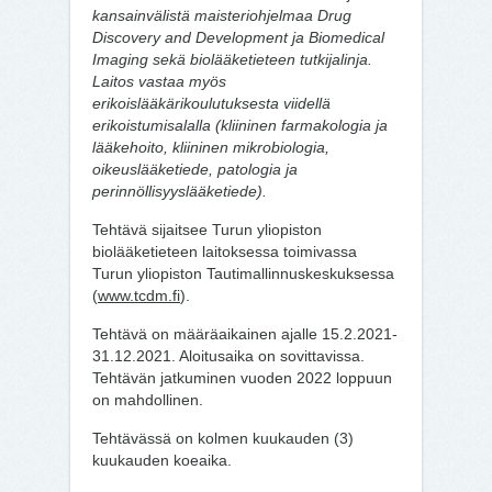
kansainvälistä maisteriohjelmaa Drug
Discovery and Development ja Biomedical
Imaging sekä biolääketieteen tutkijalinja.
Laitos vastaa myös
erikoislääkärikoulutuksesta viidellä
erikoistumisalalla (kliininen farmakologia ja
lääkehoito, kliininen mikrobiologia,
oikeuslääketiede, patologia ja
perinnöllisyyslääketiede).
Tehtävä sijaitsee Turun yliopiston
biolääketieteen laitoksessa toimivassa
Turun yliopiston Tautimallinnuskeskuksessa
(
www.tcdm.fi
).
Tehtävä on määräaikainen ajalle 15.2.2021-
31.12.2021. Aloitusaika on sovittavissa.
Tehtävän jatkuminen vuoden 2022 loppuun
on mahdollinen.
Tehtävässä on kolmen kuukauden (3)
kuukauden koeaika.