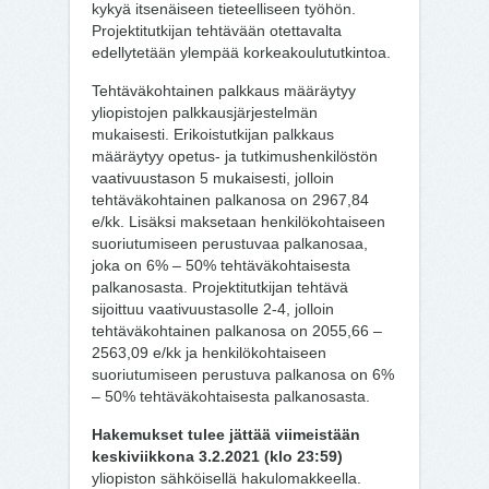
kykyä itsenäiseen tieteelliseen työhön.
Projektitutkijan tehtävään otettavalta
edellytetään ylempää korkeakoulututkintoa.
Tehtäväkohtainen palkkaus määräytyy
yliopistojen palkkausjärjestelmän
mukaisesti. Erikoistutkijan palkkaus
määräytyy opetus- ja tutkimushenkilöstön
vaativuustason 5 mukaisesti, jolloin
tehtäväkohtainen palkanosa on 2967,84
e/kk. Lisäksi maksetaan henkilökohtaiseen
suoriutumiseen perustuvaa palkanosaa,
joka on 6% – 50% tehtäväkohtaisesta
palkanosasta. Projektitutkijan tehtävä
sijoittuu vaativuustasolle 2-4, jolloin
tehtäväkohtainen palkanosa on 2055,66 –
2563,09 e/kk ja henkilökohtaiseen
suoriutumiseen perustuva palkanosa on 6%
– 50% tehtäväkohtaisesta palkanosasta.
Hakemukset tulee jättää
viimeistään
keskiviikkona 3.2.2021 (klo 23:59)
yliopiston sähköisellä hakulomakkeella.