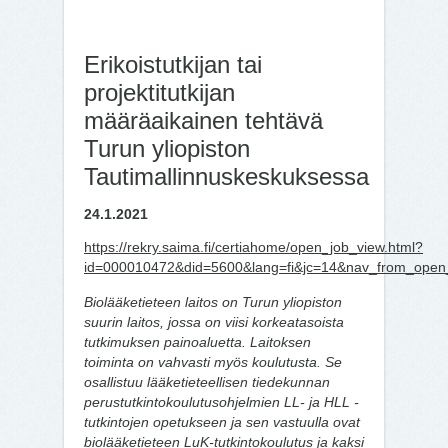
Erikoistutkijan tai
projektitutkijan
määräaikainen tehtävä
Turun yliopiston
Tautimallinnuskeskuksessa
24.1.2021
https://rekry.saima.fi/certiahome/open_job_view.html?
id=000010472&did=5600&lang=fi&jc=14&nav_from_open
Biolääketieteen laitos on Turun yliopiston
suurin laitos, jossa on viisi korkeatasoista
tutkimuksen painoaluetta. Laitoksen
toiminta on vahvasti myös koulutusta. Se
osallistuu lääketieteellisen tiedekunnan
perustutkintokoulutusohjelmien LL- ja HLL -
tutkintojen opetukseen ja sen vastuulla ovat
biolääketieteen LuK-tutkintokoulutus ja kaksi