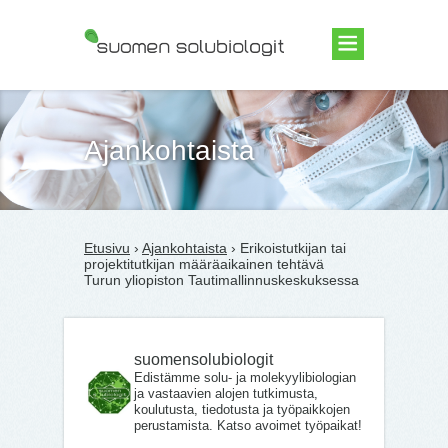
Suomen Solubiologit ry
Ajankohtaista
Etusivu
›
Ajankohtaista
› Erikoistutkijan tai
projektitutkijan määräaikainen tehtävä
Turun yliopiston Tautimallinnuskeskuksessa
suomensolubiologit
Edistämme solu- ja molekyylibiologian
ja vastaavien alojen tutkimusta,
koulutusta, tiedotusta ja työpaikkojen
perustamista. Katso avoimet työpaikat!