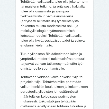
Tehtävään valittavalla tulee olla joko tohtorin
tai maisterin tutkinto, ja erityisesti hakijalla
tulee olla osaamista ja aiempaa
työkokemusta in vivo eläinmalleilla
(erityisesti hiirimalleilla) työskentelystä.
Kokemus muista moderneista solu- ja
molekyylibiologian työmenetelmistä
katsotaan eduksi. Tehtävään valittavalla
tulee olla hyvät sosiaaliset taidot ja sujuva
englanninkielen taito.
Turun yliopiston Biolääketieteen laitos ja
ympäröivä moderni tutkimusinfrastruktuuri
tarjoavat vahvan tutkimusympäristön työn
onnistuneelle suorittamiselle.
Tehtävään voidaan valita erikoistutkija tai
projektitutkija. Tehtävänimike päätetään
valitun henkilön koulutuksen ja kokemuksen
perusteella yliopiston johtosäännössä
määriteltyjen kelpoisuusvaatimusten
mukaisesti. Erikoistutkijan tehtävään
otettavalta edellytetään tohtorin tutkintoa ja